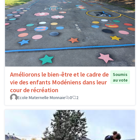
Améliorons le bien-être et le cadre de
Soumis
au vote
vie des enfants Modéniens dans leur
cour de récréation
Ecole Maternelle Monnaie
0
2