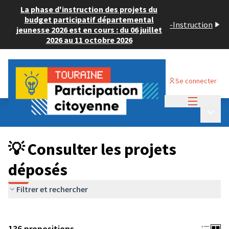
La phase d'instruction des projets du
budget participatif départemental
-
Instruction
jeunesse 2026 est en cours : du 06 juillet
2026 au 11 octobre 2026
Se connecter
Menu princi
Budget Participatif JEUNESSE 2024
/
Menu p
💡 Consulter les projets déposés
💡 Consulter les projets
déposés
Filtrer et rechercher
136 propositions