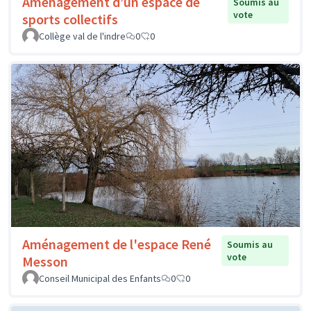
Aménagement d’un espace de
Soumis au
vote
sports collectifs
Collège val de l'indre
0
0
Aménagement de l'espace René
Soumis au
vote
Messon
Conseil Municipal des Enfants
0
0