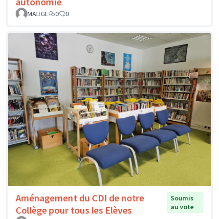
autonomie
MALIGE
0
0
Aménagement du CDI de notre
Soumis
au vote
Collège pour tous les Elèves