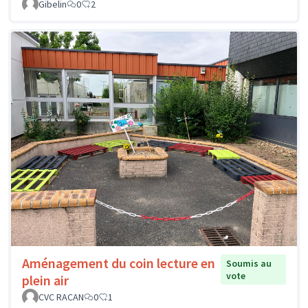
Gibelin
0
2
Aménagement du coin lecture en
Soumis au
vote
plein air
CVC RACAN
0
1