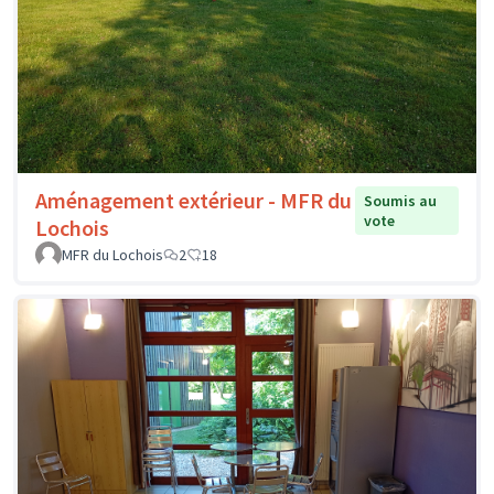
Aménagement extérieur - MFR du
Soumis au
vote
Lochois
MFR du Lochois
2
18