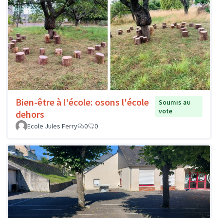
Bien-être à l'école: osons l'école
Soumis au
vote
dehors
Ecole Jules Ferry
0
0