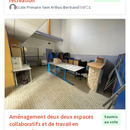
récréation
Ecole Primaire Yann Arthus-Bertrand
0
1
Aménagement deux deux espaces
Soumis
au vote
collaboratifs et de travail en