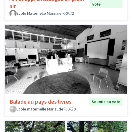
vote
air
Ecole Maternelle Monnaie
0
2
Balade au pays des livres
Soumis au vote
Ecole maternelle Mariaude
0
0