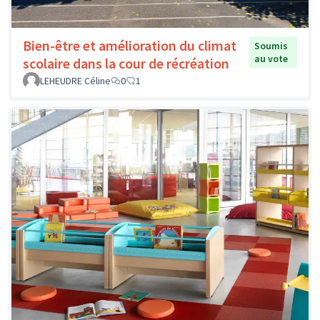
Bien-être et amélioration du climat
Soumis
au vote
scolaire dans la cour de récréation
LEHEUDRE Céline
0
1