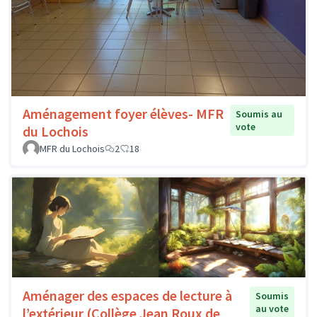
Aménagement foyer élèves- MFR
Soumis au
vote
du Lochois
MFR du Lochois
2
18
Aménager des espaces de lecture à
Soumis
au vote
l’extérieur (Collège Jean Roux de