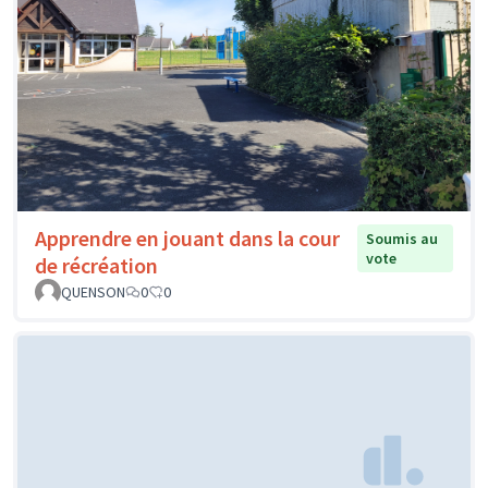
Apprendre en jouant dans la cour
Soumis au
vote
de récréation
QUENSON
0
0