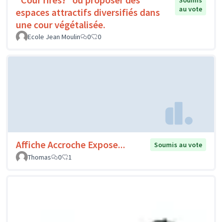
Soumis
au vote
espaces attractifs diversifiés dans
une cour végétalisée.
Ecole Jean Moulin
0
0
Affiche Accroche Expose...
Soumis au vote
Thomas
0
1