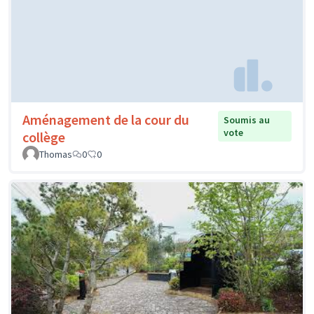
Aménagement de la cour du
Soumis au
vote
collège
Thomas
0
0