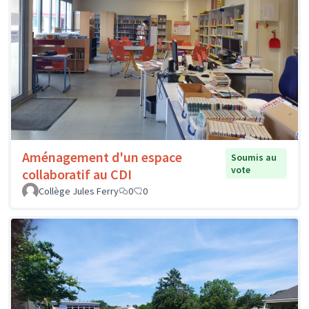
Aménagement d'un espace
Soumis au
vote
collaboratif au CDI
Collège Jules Ferry
0
0