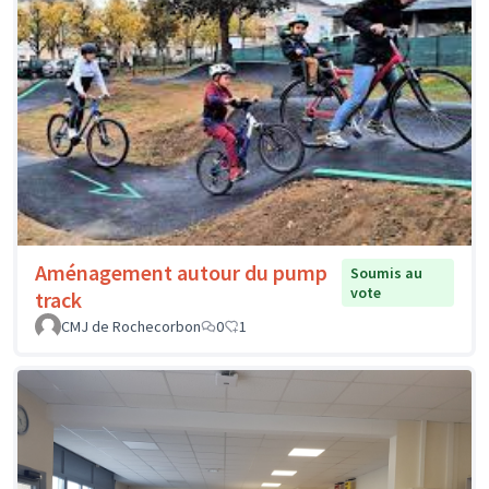
Aménagement autour du pump
Soumis au
vote
track
CMJ de Rochecorbon
0
1