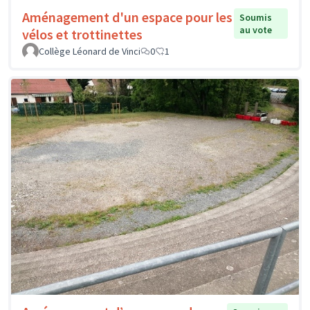
Aménagement d'un espace pour les
Soumis
au vote
vélos et trottinettes
Collège Léonard de Vinci
0
1