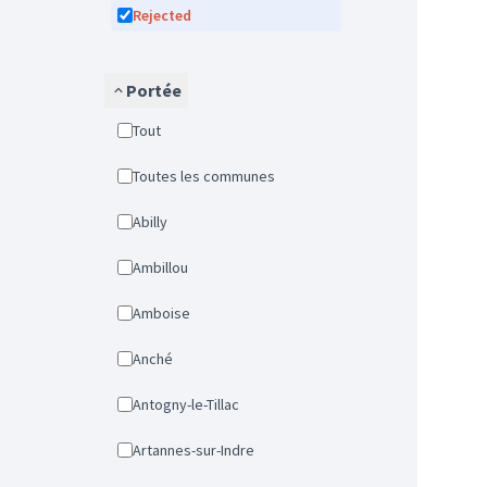
Rejected
Portée
Tout
Toutes les communes
Abilly
Ambillou
Amboise
Anché
Antogny-le-Tillac
Artannes-sur-Indre