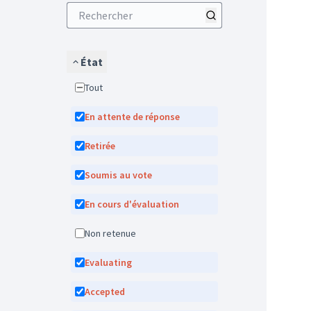
État
Tout
En attente de réponse
Retirée
Soumis au vote
En cours d'évaluation
Non retenue
Evaluating
Accepted