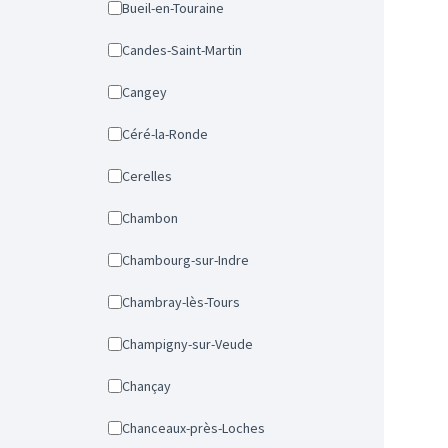
Bueil-en-Touraine
Candes-Saint-Martin
Cangey
Céré-la-Ronde
Cerelles
Chambon
Chambourg-sur-Indre
Chambray-lès-Tours
Champigny-sur-Veude
Chançay
Chanceaux-près-Loches