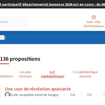
 participatif départemental jeunesse 2026 est en cours : du 06 
Aide - Plus
d'informations
Menu utilisateur
/
136 propositions
Les plus
A-Z
Z-A (alphabétique
Aléatoire
récentes
(alphabétique)
inverse)
Une cour de récréation apaisante
Ecole Jacqueline Auriol de Sorigny
0
0