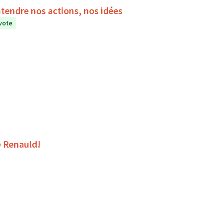
ntendre nos actions, nos idées
vote
e Renauld!