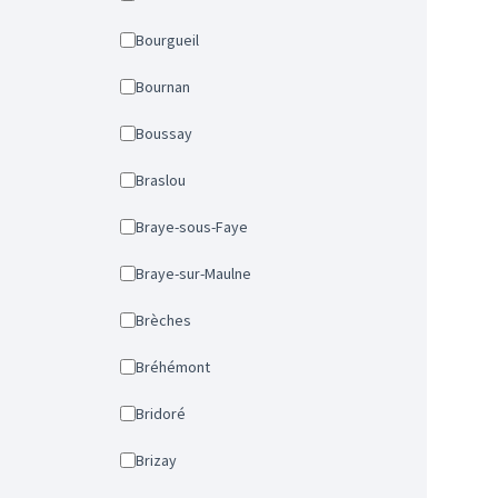
Bourgueil
Bournan
Boussay
Braslou
Braye-sous-Faye
Braye-sur-Maulne
Brèches
Bréhémont
Bridoré
Brizay