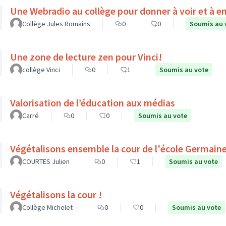
Une Webradio au collège pour donner à voir et à e
Collège Jules Romains
0
0
Soumis au 
Une zone de lecture zen pour Vinci!
collège Vinci
0
1
Soumis au vote
Valorisation de l’éducation aux médias
Carré
0
0
Soumis au vote
Végétalisons ensemble la cour de l'école Germain
COURTES Julien
0
1
Soumis au vote
Végétalisons la cour !
Collège Michelet
0
0
Soumis au vote