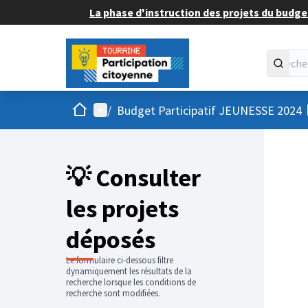
La phase d'instruction des projets du budget
Accueil
Menu principal
/
Budget Participatif JEUNESSE 2024
💡 Consulter
les projets
déposés
Le formulaire ci-dessous filtre
dynamiquement les résultats de la
recherche lorsque les conditions de
recherche sont modifiées.