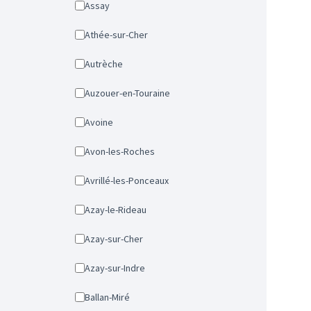
Assay
Athée-sur-Cher
Autrèche
Auzouer-en-Touraine
Avoine
Avon-les-Roches
Avrillé-les-Ponceaux
Azay-le-Rideau
Azay-sur-Cher
Azay-sur-Indre
Ballan-Miré