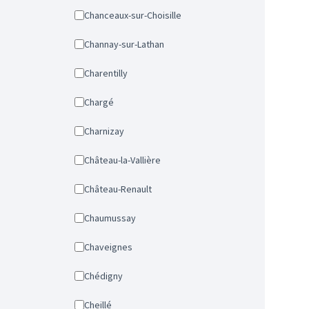
Chanceaux-sur-Choisille
Channay-sur-Lathan
Charentilly
Chargé
Charnizay
Château-la-Vallière
Château-Renault
Chaumussay
Chaveignes
Chédigny
Cheillé