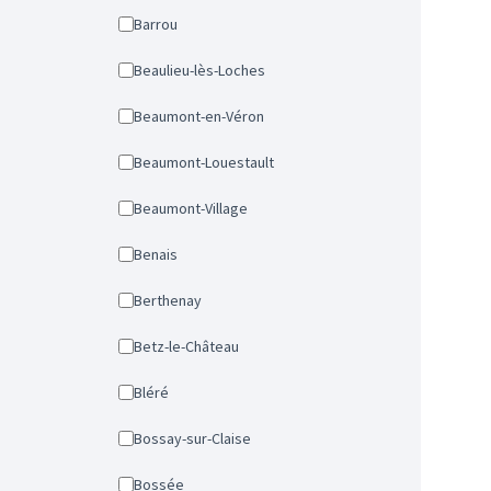
Barrou
Beaulieu-lès-Loches
Beaumont-en-Véron
Beaumont-Louestault
Beaumont-Village
Benais
Berthenay
Betz-le-Château
Bléré
Bossay-sur-Claise
Bossée