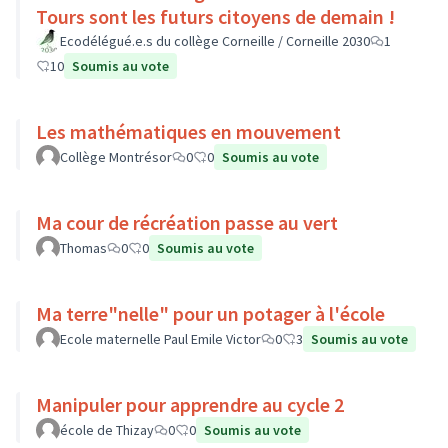
Tours sont les futurs citoyens de demain !
Ecodélégué.e.s du collège Corneille / Corneille 2030
1
10
Soumis au vote
Les mathématiques en mouvement
Collège Montrésor
0
0
Soumis au vote
Ma cour de récréation passe au vert
Thomas
0
0
Soumis au vote
Ma terre"nelle" pour un potager à l'école
Ecole maternelle Paul Emile Victor
0
3
Soumis au vote
Manipuler pour apprendre au cycle 2
école de Thizay
0
0
Soumis au vote