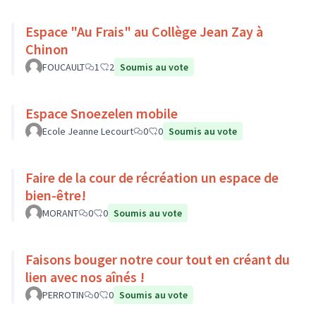
Espace "Au Frais" au Collège Jean Zay à
Chinon
FOUCAULT
1
2
Soumis au vote
Espace Snoezelen mobile
Ecole Jeanne Lecourt
0
0
Soumis au vote
Faire de la cour de récréation un espace de
bien-être!
MORANT
0
0
Soumis au vote
Faisons bouger notre cour tout en créant du
lien avec nos aînés !
PERROTIN
0
0
Soumis au vote