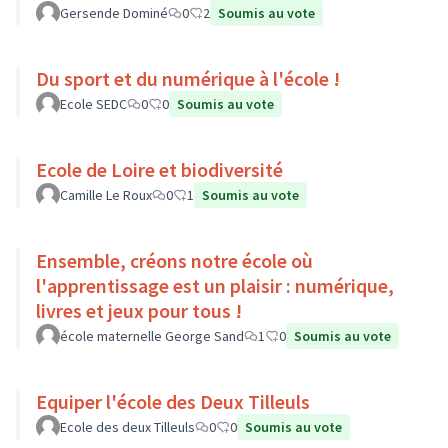
Gersende Dominé
0
2
Soumis au vote
Du sport et du numérique à l'école !
Ecole SEDC
0
0
Soumis au vote
Ecole de Loire et biodiversité
Camille Le Roux
0
1
Soumis au vote
Ensemble, créons notre école où
l'apprentissage est un plaisir : numérique,
livres et jeux pour tous !
école maternelle George Sand
1
0
Soumis au vote
Equiper l'école des Deux Tilleuls
Ecole des deux Tilleuls
0
0
Soumis au vote