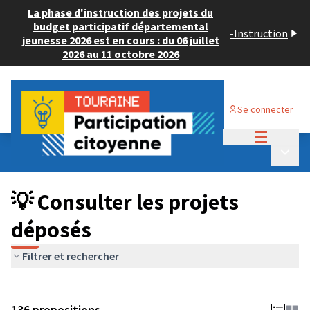
La phase d'instruction des projets du
budget participatif départemental
-
Instruction
jeunesse 2026 est en cours : du 06 juillet
2026 au 11 octobre 2026
Se connecter
Menu princi
Budget Participatif JEUNESSE 2024
/
Menu p
💡 Consulter les projets déposés
💡 Consulter les projets
déposés
Filtrer et rechercher
136 propositions