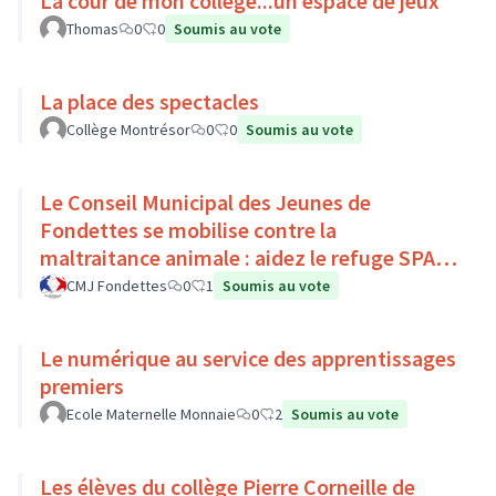
La cour de mon collège...un espace de jeux
Thomas
0
0
Soumis au vote
La place des spectacles
Collège Montrésor
0
0
Soumis au vote
Le Conseil Municipal des Jeunes de
Fondettes se mobilise contre la
maltraitance animale : aidez le refuge SPA
de Luynes !
CMJ Fondettes
0
1
Soumis au vote
Le numérique au service des apprentissages
premiers
Ecole Maternelle Monnaie
0
2
Soumis au vote
Les élèves du collège Pierre Corneille de