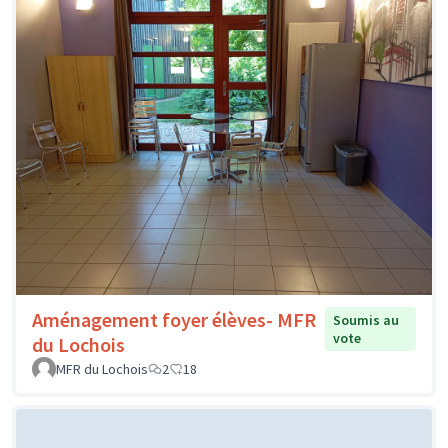
Aménagement foyer élèves- MFR
Soumis au
vote
du Lochois
MFR du Lochois
2
18