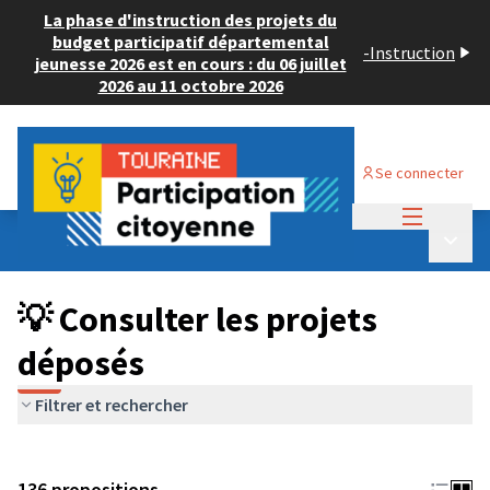
La phase d'instruction des projets du
budget participatif départemental
-
Instruction
jeunesse 2026 est en cours : du 06 juillet
2026 au 11 octobre 2026
Se connecter
Menu princi
Budget Participatif JEUNESSE 2024
/
Menu p
💡 Consulter les projets déposés
💡 Consulter les projets
déposés
Filtrer et rechercher
136 propositions