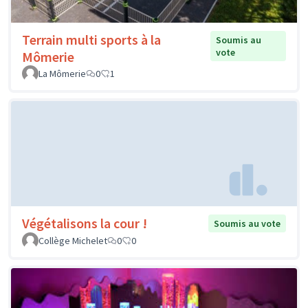
Terrain multi sports à la
Soumis au
vote
Mômerie
La Mômerie
0
1
Végétalisons la cour !
Soumis au vote
Collège Michelet
0
0