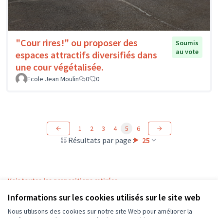
"Cour rires!" ou proposer des
Soumis
au vote
espaces attractifs diversifiés dans
une cour végétalisée.
Ecole Jean Moulin
0
0
1
2
3
4
5
6
Résultats par page :
25
Voir toutes les propositions retirées
Informations sur les cookies utilisés sur le site web
Nous utilisons des cookies sur notre site Web pour améliorer la
Conditions d'utilisation