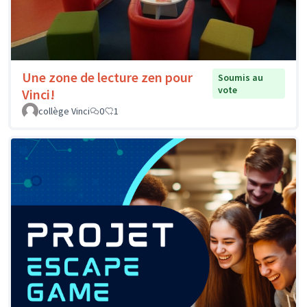
Une zone de lecture zen pour
Soumis au
vote
Vinci!
collège Vinci
0
1