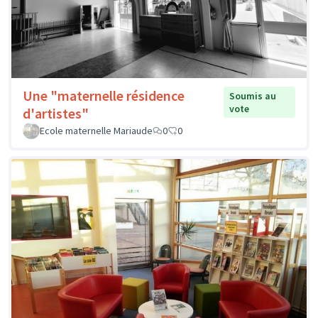
Une "maternelle résidence
Soumis au
vote
d'artistes"
Ecole maternelle Mariaude
0
0