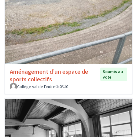
Aménagement d’un espace de
Soumis au
vote
sports collectifs
Collège val de l'indre
0
0