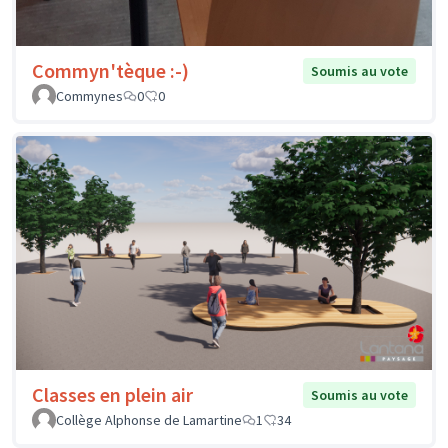
Commyn'tèque :-)
Soumis au vote
Commynes
0
0
Classes en plein air
Soumis au vote
Collège Alphonse de Lamartine
1
34