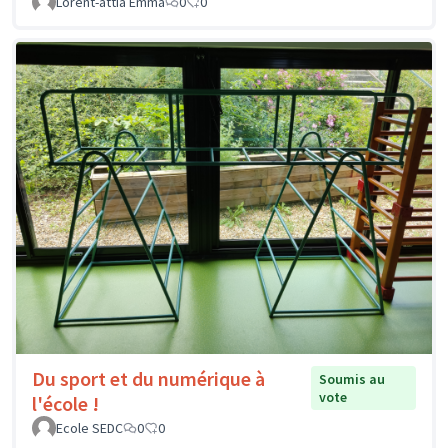
Lorent-attia Emma
0
0
Du sport et du numérique à
Soumis au
vote
l'école !
Ecole SEDC
0
0