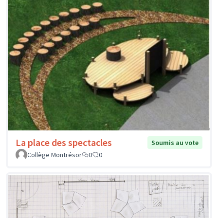
La place des spectacles
Soumis au vote
Collège Montrésor
0
0