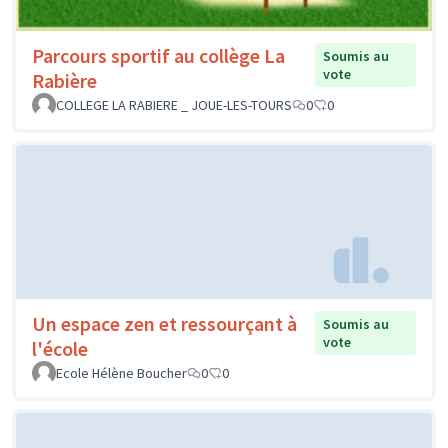
Parcours sportif au collège La
Soumis au
vote
Rabière
COLLEGE LA RABIERE _ JOUE-LES-TOURS
0
0
Un espace zen et ressourçant à
Soumis au
vote
l'école
Ecole Hélène Boucher
0
0