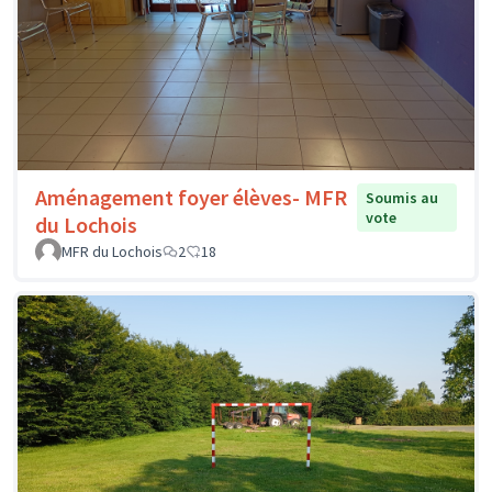
Aménagement foyer élèves- MFR
Soumis au
vote
du Lochois
MFR du Lochois
2
18