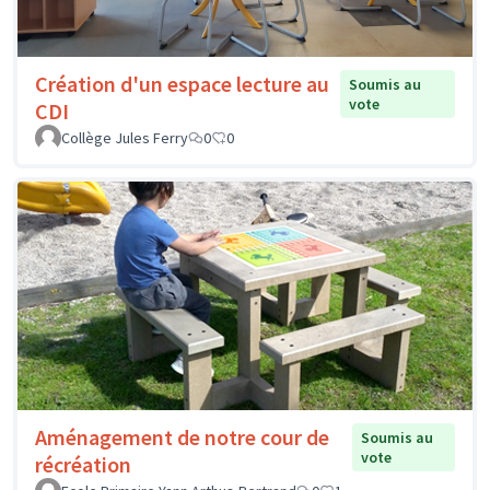
Création d'un espace lecture au
Soumis au
vote
CDI
Collège Jules Ferry
0
0
Aménagement de notre cour de
Soumis au
vote
récréation