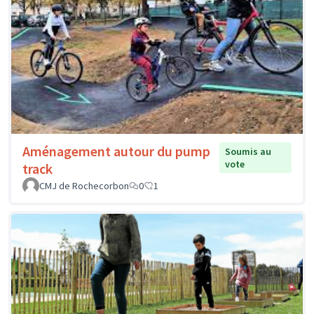
Aménagement autour du pump
Soumis au
vote
track
CMJ de Rochecorbon
0
1