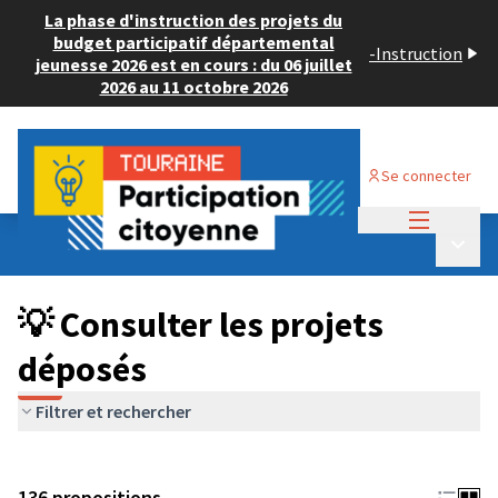
La phase d'instruction des projets du
budget participatif départemental
-
Instruction
jeunesse 2026 est en cours : du 06 juillet
2026 au 11 octobre 2026
Se connecter
Menu princi
Budget Participatif JEUNESSE 2024
/
Menu p
💡 Consulter les projets déposés
💡 Consulter les projets
déposés
Filtrer et rechercher
136 propositions