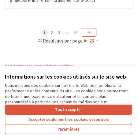
Ecole Primaire Yann Arthus-Bertrand
0
1
1
2
3
…
6
Résultats par page :
25
Voir toutes les propositions retirées
Informations sur les cookies utilisés sur le site web
Nous utilisons des cookies sur notre site Web pour améliorer la
Conditions d'utilisation
performance et les contenus du site. Les cookies nous permettent
Paramètres des cookies
de fournir une expérience utilisateur et un contenu plus
CD37 sur X
CD37 sur Facebook
CD37 sur Instagram
CD37 sur YouTube
personnalisés à partir de nos canaux de médias sociaux.
(Lien externe)
(Lien externe)
(Lien externe)
(Lien externe)
Tout accepter
Accepter seulement les cookies essentiels
Licence Cre
(Lien extern
Paramètres
(Lien externe)
Site réalisé grâce au
logiciel libre Decidim
.
(Lien externe)