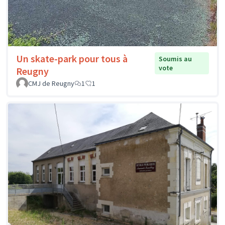
Un skate-park pour tous à
Soumis au
vote
Reugny
CMJ de Reugny
1
1