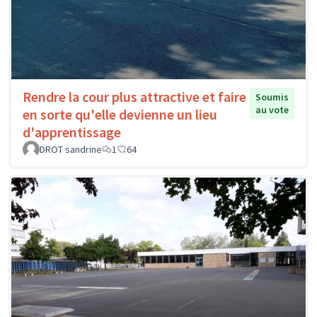
Rendre la cour plus attractive et faire
Soumis
au vote
en sorte qu'elle devienne un lieu
d'apprentissage
DROT sandrine
1
64