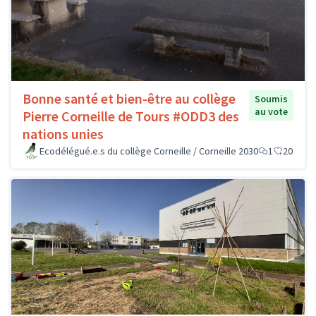
Bonne santé et bien-être au collège
Soumis
au vote
Pierre Corneille de Tours #ODD3 des
nations unies
Ecodélégué.e.s du collège Corneille / Corneille 2030
1
20