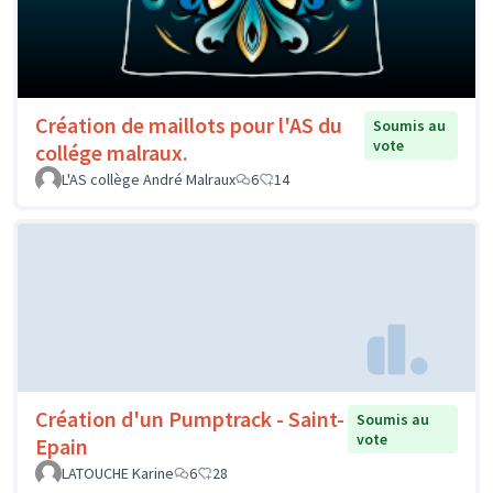
Création de maillots pour l'AS du
Soumis au
vote
collége malraux.
L'AS collège André Malraux
6
14
Création d'un Pumptrack - Saint-
Soumis au
vote
Epain
LATOUCHE Karine
6
28