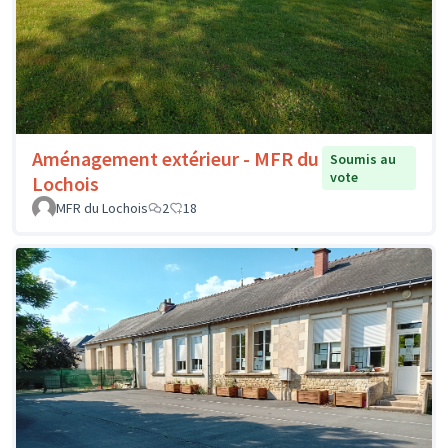
Aménagement extérieur - MFR du
Soumis au
vote
Lochois
MFR du Lochois
2
18