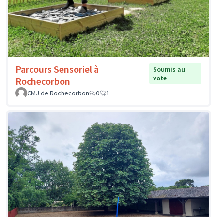
Parcours Sensoriel à
Soumis au
vote
Rochecorbon
CMJ de Rochecorbon
0
1