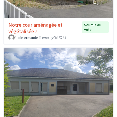
Notre cour aménagée et
Soumis au
vote
végétalisée !
Ecole Armande Tremblay
1
24