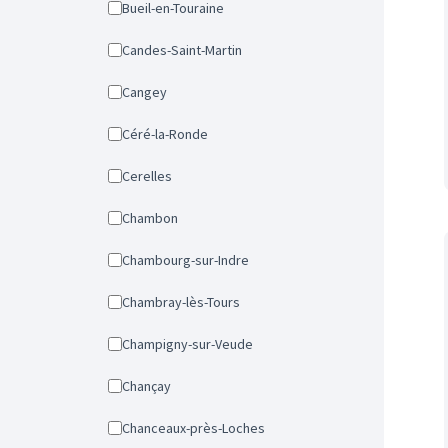
Bueil-en-Touraine
Candes-Saint-Martin
Cangey
Céré-la-Ronde
Cerelles
Chambon
Chambourg-sur-Indre
Chambray-lès-Tours
Champigny-sur-Veude
Chançay
Chanceaux-près-Loches