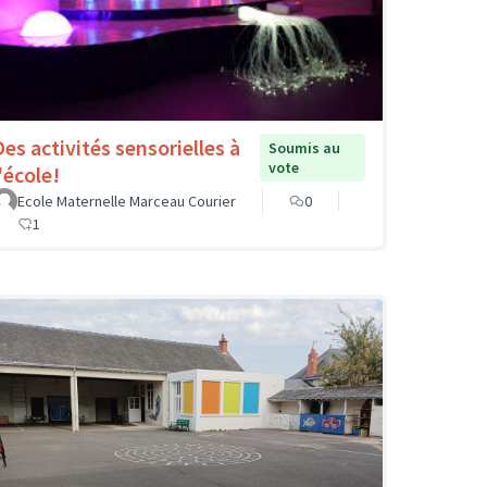
Des activités sensorielles à
Soumis au
vote
'école!
Ecole Maternelle Marceau Courier
0
1