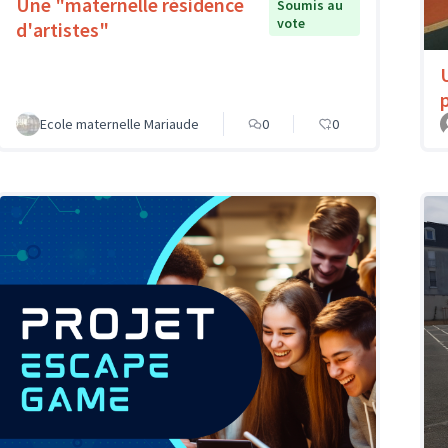
Une "maternelle résidence
Soumis au
vote
d'artistes"
Ecole maternelle Mariaude
0
0