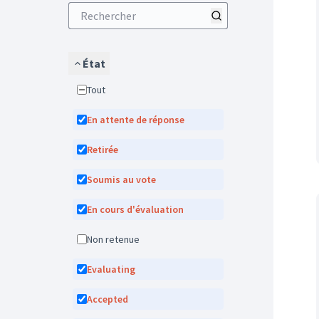
État
Tout
En attente de réponse
Retirée
Soumis au vote
En cours d'évaluation
Non retenue
Evaluating
Accepted