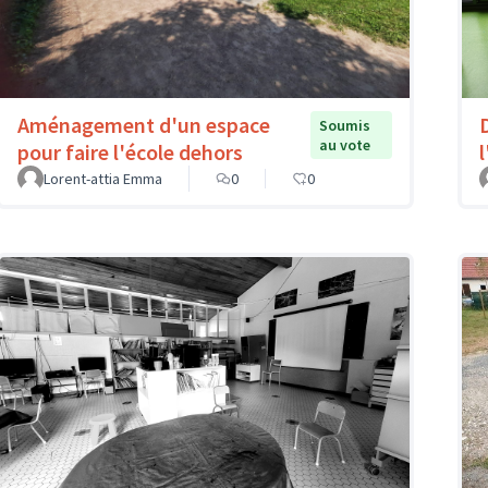
Aménagement d'un espace
Soumis
au vote
pour faire l'école dehors
l
Lorent-attia Emma
0
0