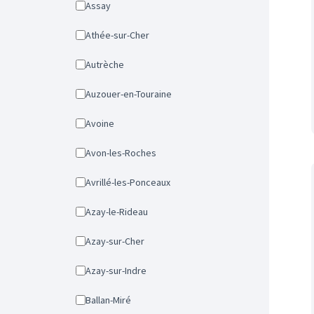
Assay
Athée-sur-Cher
Autrèche
Auzouer-en-Touraine
Avoine
Avon-les-Roches
Avrillé-les-Ponceaux
Azay-le-Rideau
Azay-sur-Cher
Azay-sur-Indre
Ballan-Miré