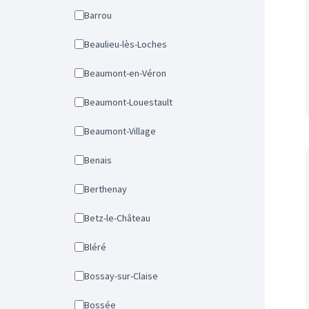
Barrou
Beaulieu-lès-Loches
Beaumont-en-Véron
Beaumont-Louestault
Beaumont-Village
Benais
Berthenay
Betz-le-Château
Bléré
Bossay-sur-Claise
Bossée