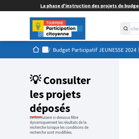
La phase d'instruction des projets du budget
Accueil
Menu principal
/
Budget Participatif JEUNESSE 2024
💡 Consulter
les projets
déposés
Le formulaire ci-dessous filtre
dynamiquement les résultats de la
recherche lorsque les conditions de
recherche sont modifiées.