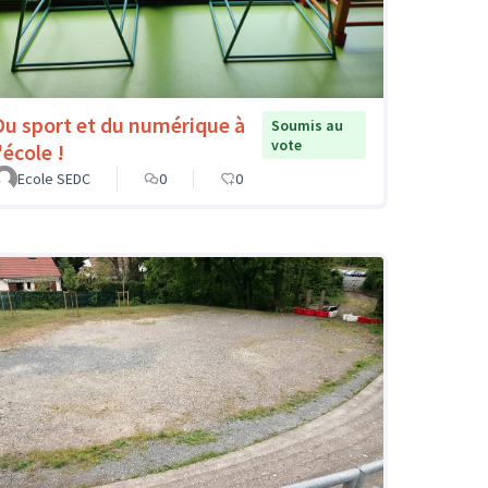
Du sport et du numérique à
Soumis au
vote
'école !
Ecole SEDC
0
0