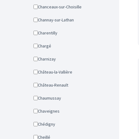
Chanceaux-sur-Choisille
Channay-sur-Lathan
Charentilly
Chargé
Charnizay
Château-la-Vallière
Château-Renault
Chaumussay
Chaveignes
Chédigny
Cheillé