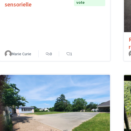
vote
sensorielle
Marie Curie
0
1