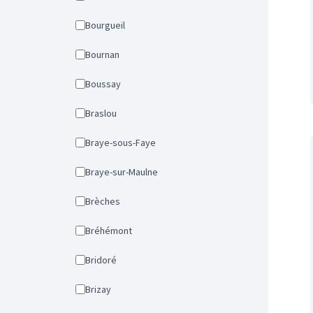
Bourgueil
Bournan
Boussay
Braslou
Braye-sous-Faye
Braye-sur-Maulne
Brèches
Bréhémont
Bridoré
Brizay