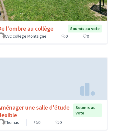
De l'ombre au collège
Soumis au vote
CVC collège Montaigne
0
0
Aménager une salle d'étude
Soumis au
vote
lexible
Thomas
0
0