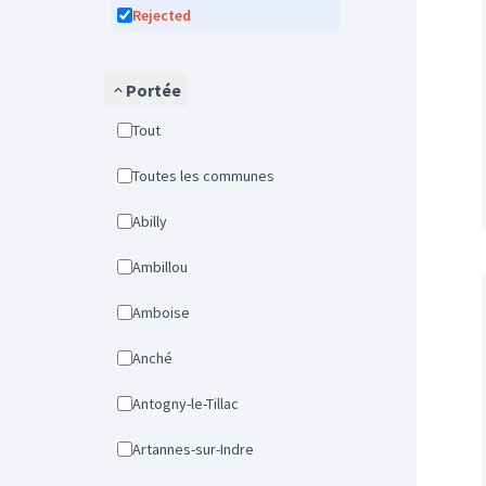
Rejected
Portée
Tout
Toutes les communes
Abilly
Ambillou
Amboise
Anché
Antogny-le-Tillac
Artannes-sur-Indre