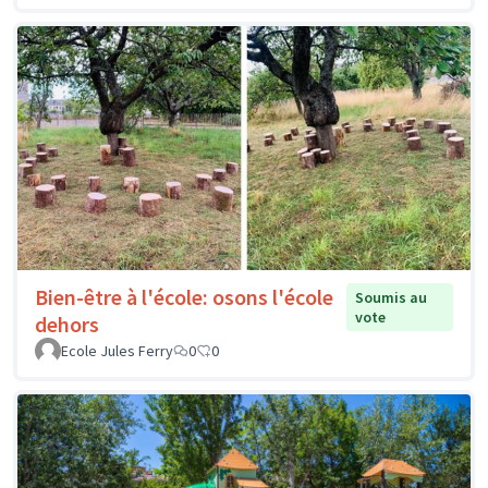
Bien-être à l'école: osons l'école
Soumis au
vote
dehors
Ecole Jules Ferry
0
0