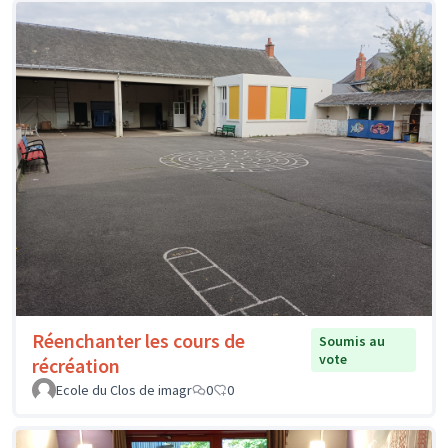
Réenchanter les cours de
Soumis au
vote
récréation
Ecole du Clos de imagr
0
0