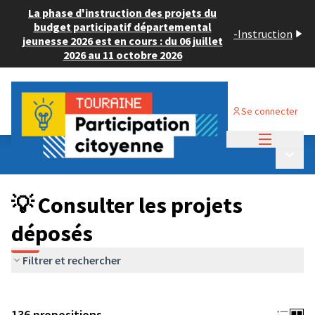
La phase d'instruction des projets du
budget participatif départemental
-
Instruction
jeunesse 2026 est en cours : du 06 juillet
2026 au 11 octobre 2026
Se connecter
Menu princi
Budget Participatif JEUNESSE 2024
/
Menu p
💡 Consulter les projets déposés
💡 Consulter les projets
déposés
Filtrer et rechercher
136 propositions