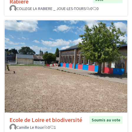
Rabière
COLLEGE LA RABIERE _ JOUE-LES-TOURS
0
0
Ecole de Loire et biodiversité
Soumis au vote
Camille Le Roux
0
1