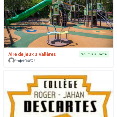
Aire de jeux a Vallères
Soumis au vote
Projet
0
2