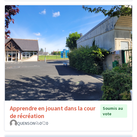
Apprendre en jouant dans la cour
Soumis au
vote
de récréation
QUENSON
0
0