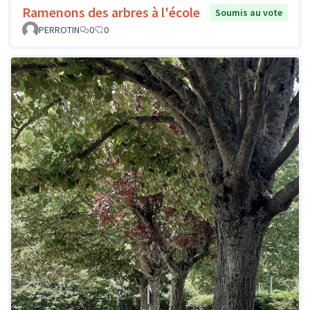
Ramenons des arbres à l'école
Soumis au vote
PERROTIN
0
0