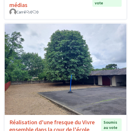
vote
médias
Carré
0
0
Réalisation d'une fresque du Vivre
Soumis
au vote
ensemble dans la cour de l'école