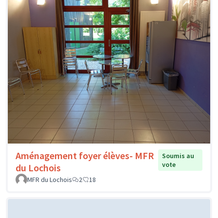
Aménagement foyer élèves- MFR
Soumis au
vote
du Lochois
MFR du Lochois
2
18