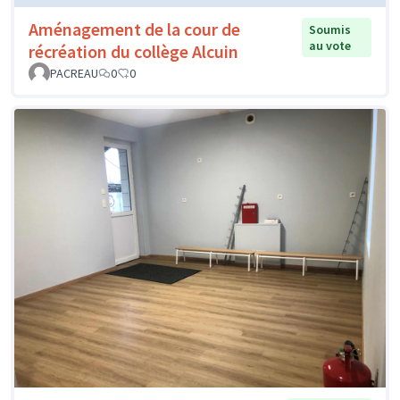
Aménagement de la cour de
Soumis
au vote
récréation du collège Alcuin
PACREAU
0
0