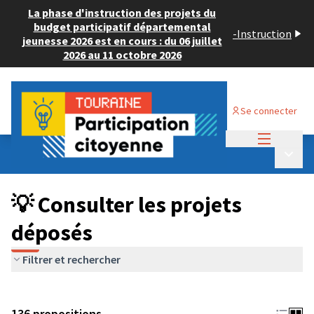
La phase d'instruction des projets du
budget participatif départemental
-
Instruction
jeunesse 2026 est en cours : du 06 juillet
2026 au 11 octobre 2026
Se connecter
Menu princi
Budget Participatif JEUNESSE 2024
/
Menu p
💡 Consulter les projets déposés
💡 Consulter les projets
déposés
Filtrer et rechercher
136 propositions