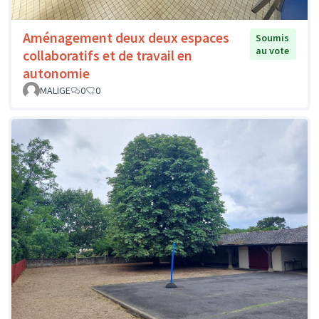
Aménagement deux deux espaces
Soumis
au vote
collaboratifs et de travail en
autonomie
MALIGE
0
0