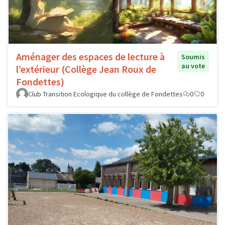
Aménager des espaces de lecture à
Soumis
au vote
l’extérieur (Collège Jean Roux de
Fondettes)
Club Transition Ecologique du collège de Fondettes
0
0