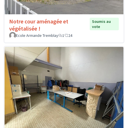
Notre cour aménagée et
Soumis au
vote
végétalisée !
Ecole Armande Tremblay
1
24