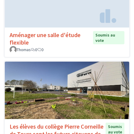
Aménager une salle d'étude
Soumis au
vote
flexible
Thomas
0
0
Les élèves du collège Pierre Corneille
Soumis
au vote
de Tours sont les futurs citoyens de