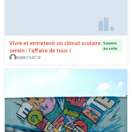
Vivre et entretenir un climat scolaire
Soumis
au vote
serein : l’affaire de tous !
ASDEC
0
0