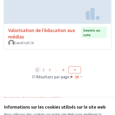
Valorisation de l’éducation aux
Soumis au
vote
médias
Carré
0
0
1
2
3
…
6
Résultats par page :
25
Voir toutes les propositions retirées
Informations sur les cookies utilisés sur le site web
Nous utilisons des cookies sur notre site Web pour améliorer la