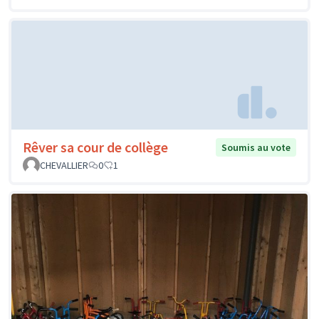
Rêver sa cour de collège
Soumis au vote
CHEVALLIER
0
1