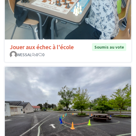
Jouer aux échec à l'école
Soumis au vote
WESSAL
0
0