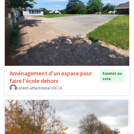
Aménagement d'un espace pour
Soumis au
vote
faire l'école dehors
Lorent-attia Emma
0
0