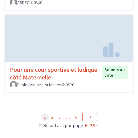
ASDEC
0
0
Pour une cour sportive et ludique
Soumis au
vote
côté Maternelle
Ecole primaire Artannes
0
0
1
2
3
…
6
Résultats par page :
25