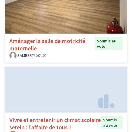
Aménager la salle de motricité
Soumis au
vote
maternelle
ISAMBERT
0
0
Vivre et entretenir un climat scolaire
Soumis
au vote
serein : l’affaire de tous !