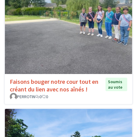
Faisons bouger notre cour tout en
Soumis
au vote
créant du lien avec nos aînés !
PERROTIN
0
0