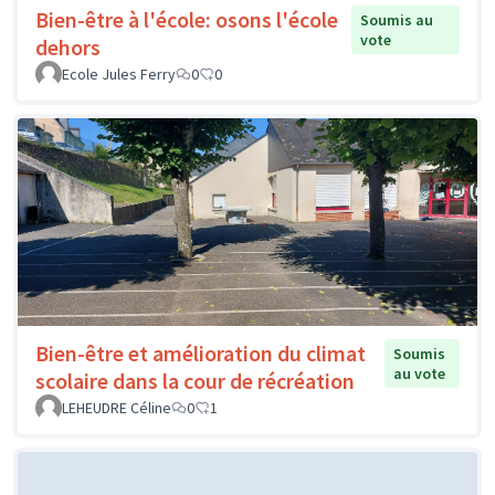
Bien-être à l'école: osons l'école
Soumis au
vote
dehors
Ecole Jules Ferry
0
0
Bien-être et amélioration du climat
Soumis
au vote
scolaire dans la cour de récréation
LEHEUDRE Céline
0
1