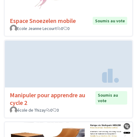
Espace Snoezelen mobile
Soumis au vote
Ecole Jeanne Lecourt
0
0
Manipuler pour apprendre au
Soumis au
vote
cycle 2
école de Thizay
0
0