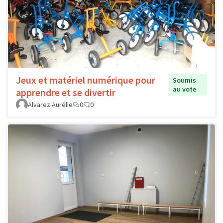
Jeux et matériel numérique pour
Soumis
au vote
apprendre et se divertir
Alvarez Aurélie
0
0