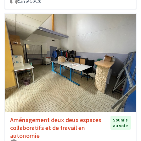
Carré
0
0
Aménagement deux deux espaces
Soumis
au vote
collaboratifs et de travail en
autonomie