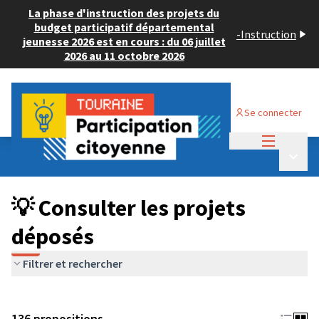
La phase d'instruction des projets du
budget participatif départemental
-
Instruction
jeunesse 2026 est en cours : du 06 juillet
2026 au 11 octobre 2026
Se connecter
Menu princi
Budget Participatif JEUNESSE 2024
/
Menu p
💡 Consulter les projets déposés
💡 Consulter les projets
déposés
Filtrer et rechercher
136 propositions