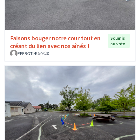
Faisons bouger notre cour tout en
Soumis
au vote
créant du lien avec nos aînés !
PERROTIN
0
0