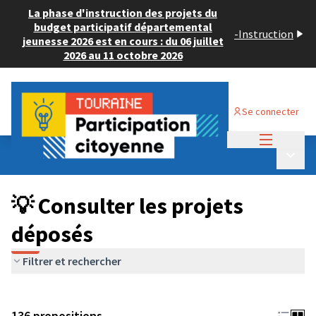
La phase d'instruction des projets du
budget participatif départemental
-
Instruction
jeunesse 2026 est en cours : du 06 juillet
2026 au 11 octobre 2026
Se connecter
Menu princi
Budget Participatif JEUNESSE 2024
/
Menu p
💡 Consulter les projets déposés
💡 Consulter les projets
déposés
Filtrer et rechercher
136 propositions