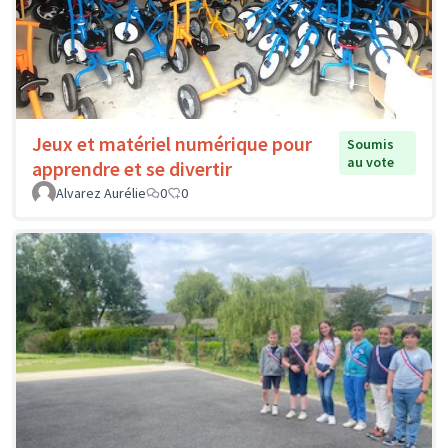
Jeux et matériel numérique pour
Soumis
au vote
apprendre et se divertir
Alvarez Aurélie
0
0