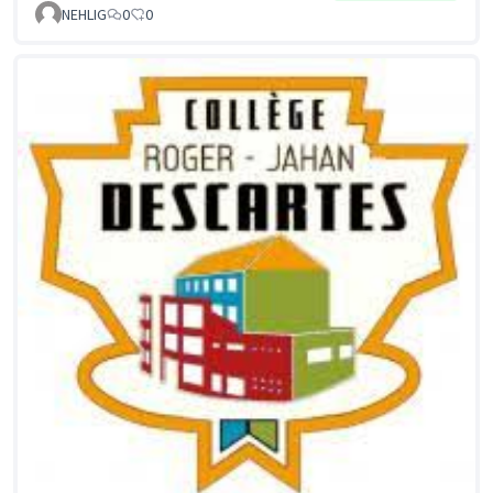
NEHLIG
0
0