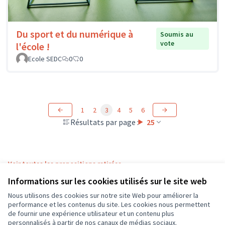
Du sport et du numérique à
Soumis au
vote
l'école !
Ecole SEDC
0
0
1
2
3
4
5
6
Résultats par page :
25
Voir toutes les propositions retirées
Informations sur les cookies utilisés sur le site web
Nous utilisons des cookies sur notre site Web pour améliorer la
Conditions d'utilisation
performance et les contenus du site. Les cookies nous permettent
Paramètres des cookies
de fournir une expérience utilisateur et un contenu plus
CD37 sur X
CD37 sur Facebook
CD37 sur Instagram
CD37 sur YouTube
personnalisés à partir de nos canaux de médias sociaux.