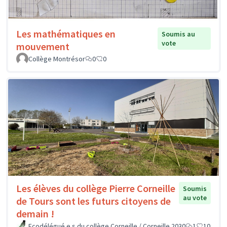
Les mathématiques en
Soumis au
vote
mouvement
Collège Montrésor
0
0
Les élèves du collège Pierre Corneille
Soumis
au vote
de Tours sont les futurs citoyens de
demain !
Ecodélégué.e.s du collège Corneille / Corneille 2030
1
10