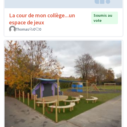
La cour de mon collège...un
Soumis au
vote
espace de jeux
Thomas
0
0