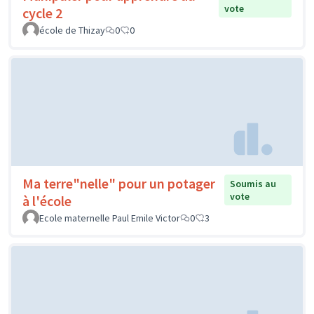
vote
cycle 2
école de Thizay
0
0
Ma terre"nelle" pour un potager
Soumis au
vote
à l'école
Ecole maternelle Paul Emile Victor
0
3