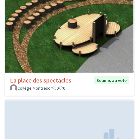
La place des spectacles
Soumis au vote
Collège Montrésor
0
0