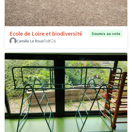
Ecole de Loire et biodiversité
Soumis au vote
Camille Le Roux
0
1