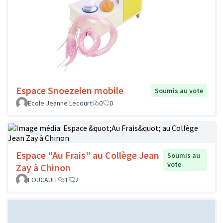
Espace Snoezelen mobile
Soumis au vote
Ecole Jeanne Lecourt
0
0
Espace "Au Frais" au Collège Jean
Soumis au
vote
Zay à Chinon
FOUCAULT
1
2