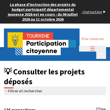
La phase d'instruction des projets du
budget participatif départemental
-
Instruction
jeunesse 2026 est en cours : du 06 juillet
2026 au 11 octobre 2026
Se connecter
Menu princi
Budget Participatif JEUNESSE 2024
/
Menu p
💡 Consulter les projets déposés
💡 Consulter les projets
déposés
Filtrer et rechercher
136 propositions