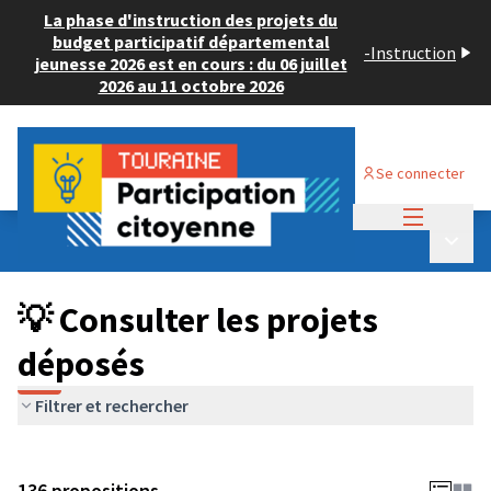
La phase d'instruction des projets du
budget participatif départemental
-
Instruction
jeunesse 2026 est en cours : du 06 juillet
2026 au 11 octobre 2026
Se connecter
Menu princi
Budget Participatif JEUNESSE 2024
/
Menu p
💡 Consulter les projets déposés
💡 Consulter les projets
déposés
Filtrer et rechercher
136 propositions