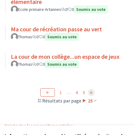
élémentaire
Ecole primaire Artannes
0
0
Soumis au vote
Ma cour de récréation passe au vert
Thomas
0
0
Soumis au vote
La cour de mon collège...un espace de jeux
Thomas
0
0
Soumis au vote
1
…
4
5
6
Résultats par page :
25
Voir toutes les propositions retirées