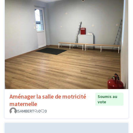
Aménager la salle de motricité
Soumis au
vote
maternelle
ISAMBERT
0
0