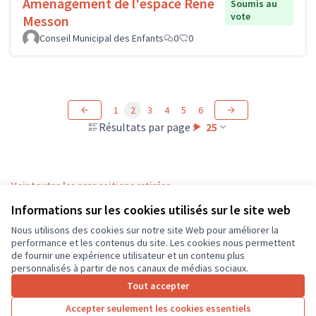
Aménagement de l'espace René
Soumis au
vote
Messon
Conseil Municipal des Enfants
0
0
1
2
3
4
5
6
Résultats par page :
25
Voir toutes les propositions retirées
Informations sur les cookies utilisés sur le site web
Nous utilisons des cookies sur notre site Web pour améliorer la
Conditions d'utilisation
performance et les contenus du site. Les cookies nous permettent
Paramètres des cookies
de fournir une expérience utilisateur et un contenu plus
CD37 sur X
CD37 sur Facebook
CD37 sur Instagram
CD37 sur YouTube
personnalisés à partir de nos canaux de médias sociaux.
(Lien externe)
(Lien externe)
(Lien externe)
(Lien externe)
Tout accepter
Accepter seulement les cookies essentiels