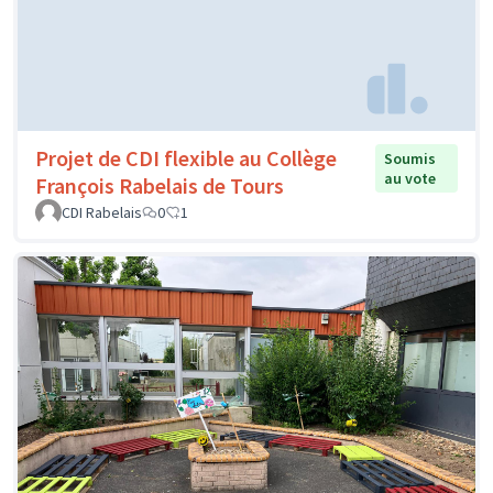
Projet de CDI flexible au Collège
Soumis
au vote
François Rabelais de Tours
CDI Rabelais
0
1