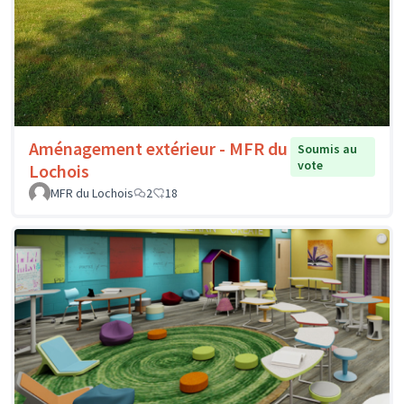
Aménagement extérieur - MFR du
Soumis au
vote
Lochois
MFR du Lochois
2
18