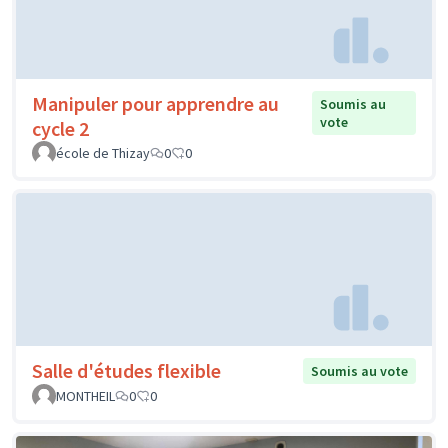
Manipuler pour apprendre au
Soumis au
vote
cycle 2
école de Thizay
0
0
Salle d'études flexible
Soumis au vote
MONTHEIL
0
0