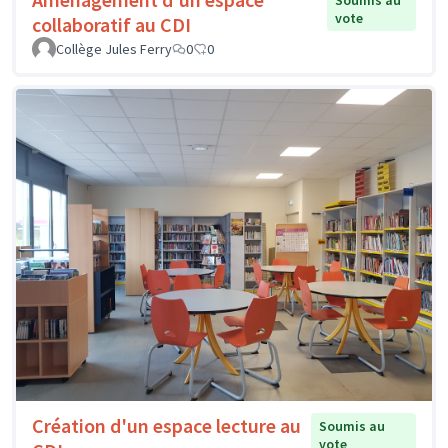
Soumis au
vote
collaboratif au CDI
Collège Jules Ferry
0
0
Création d'un espace lecture au
Soumis au
vote