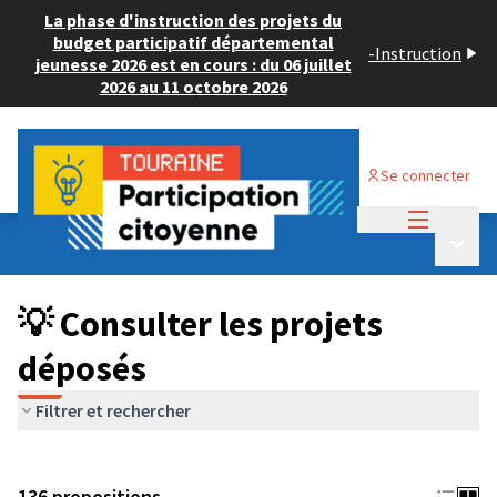
La phase d'instruction des projets du
budget participatif départemental
-
Instruction
jeunesse 2026 est en cours : du 06 juillet
2026 au 11 octobre 2026
Se connecter
Menu princi
Budget Participatif JEUNESSE 2024
/
Menu p
💡 Consulter les projets déposés
💡 Consulter les projets
déposés
Filtrer et rechercher
136 propositions