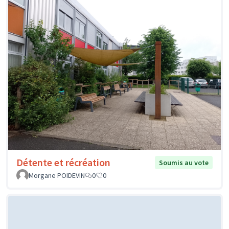
Détente et récréation
Soumis au vote
Morgane POIDEVIN
0
0