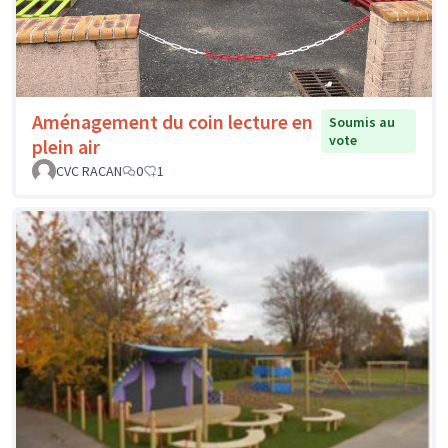
Aménagement du coin lecture en
Soumis au
vote
plein air
CVC RACAN
0
1