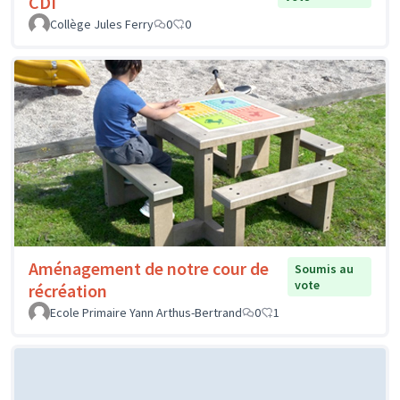
CDI
Collège Jules Ferry
0
0
Aménagement de notre cour de
Soumis au
vote
récréation
Ecole Primaire Yann Arthus-Bertrand
0
1