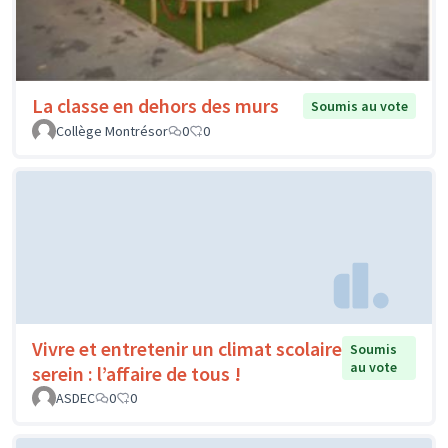
La classe en dehors des murs
Soumis au vote
Collège Montrésor
0
0
Vivre et entretenir un climat scolaire
Soumis
au vote
serein : l’affaire de tous !
ASDEC
0
0