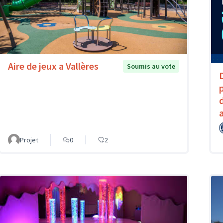
Aire de jeux a Vallères
Soumis au vote
Projet
0
2