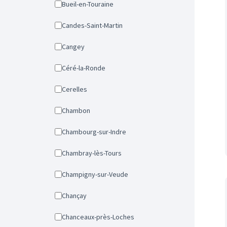
Bueil-en-Touraine
Candes-Saint-Martin
Cangey
Céré-la-Ronde
Cerelles
Chambon
Chambourg-sur-Indre
Chambray-lès-Tours
Champigny-sur-Veude
Chançay
Chanceaux-près-Loches