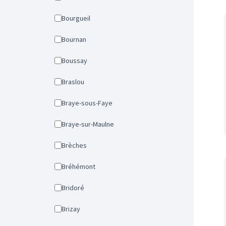
Bourgueil
Bournan
Boussay
Braslou
Braye-sous-Faye
Braye-sur-Maulne
Brèches
Bréhémont
Bridoré
Brizay