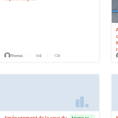
Thomas
0
0
Aménagement de la cour du
Soumis au