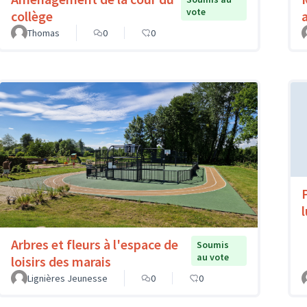
vote
collège
Thomas
0
0
Arbres et fleurs à l'espace de
Soumis
au vote
loisirs des marais
Lignières Jeunesse
0
0