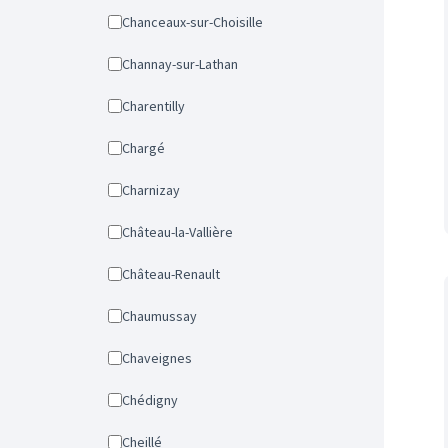
Chanceaux-sur-Choisille
Channay-sur-Lathan
Charentilly
Chargé
Charnizay
Château-la-Vallière
Château-Renault
Chaumussay
Chaveignes
Chédigny
Cheillé