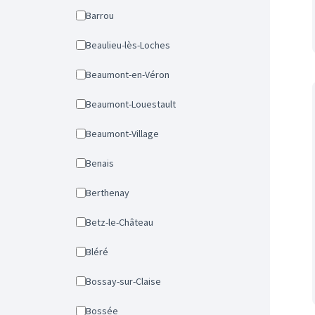
Barrou
Beaulieu-lès-Loches
Beaumont-en-Véron
Beaumont-Louestault
Beaumont-Village
Benais
Berthenay
Betz-le-Château
Bléré
Bossay-sur-Claise
Bossée