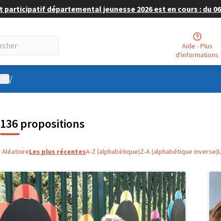
 participatif départemental jeunesse 2026 est en cours : du 06 
Aide - Plus
d'informations
Menu utilisateur
/
136 propositions
Aléatoire
Les plus récentes
A-Z (alphabétique)
Z-A (alphabétique inverse)