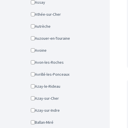
Assay
Athée-sur-Cher
Autrèche
Auzouer-en-Touraine
Avoine
Avon-les-Roches
Avrillé-les-Ponceaux
Azay-le-Rideau
Azay-sur-Cher
Azay-sur-Indre
Ballan-Miré