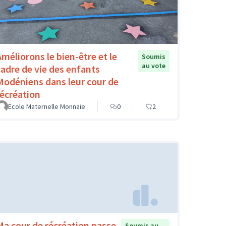
Améliorons le bien-être et le
Soumis
au vote
cadre de vie des enfants
Modéniens dans leur cour de
récréation
Ecole Maternelle Monnaie
0
2
Ma cour de récréation passe
Soumis au