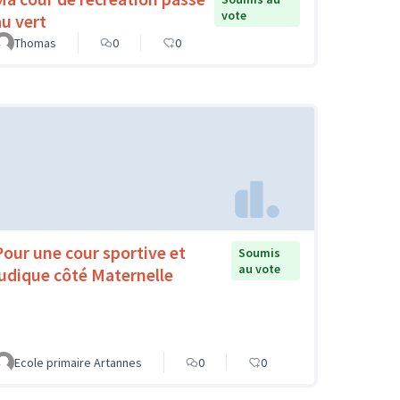
vote
au vert
Thomas
0
0
Pour une cour sportive et
Soumis
au vote
ludique côté Maternelle
Ecole primaire Artannes
0
0