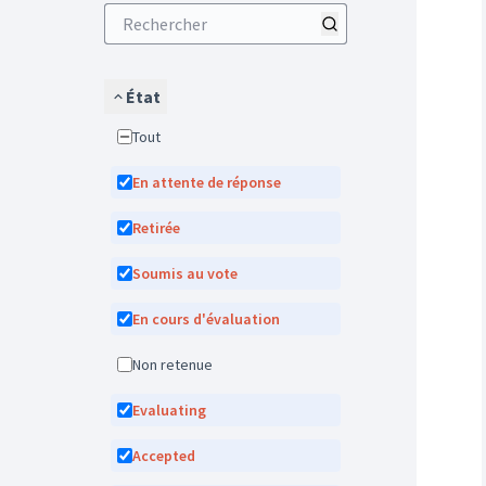
État
Tout
En attente de réponse
Retirée
Soumis au vote
En cours d'évaluation
Non retenue
Evaluating
Accepted