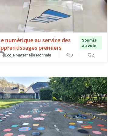
Le numérique au service des
Soumis
au vote
apprentissages premiers
Ecole Maternelle Monnaie
0
2