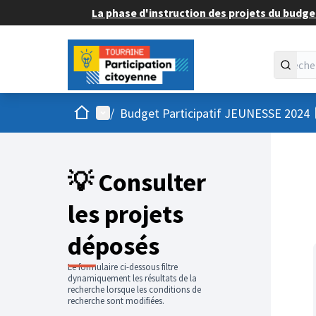
La phase d'instruction des projets du budget
Accueil
Menu principal
/
Budget Participatif JEUNESSE 2024
💡 Consulter
les projets
déposés
Le formulaire ci-dessous filtre
dynamiquement les résultats de la
recherche lorsque les conditions de
recherche sont modifiées.