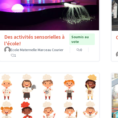
Des activités sensorielles à
Soumis au
vote
l'école!
Ecole Maternelle Marceau Courier
0
1