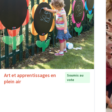
Art et apprentissages en
Soumis au
vote
plein air