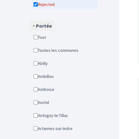
Rejected
Portée
Tout
Toutes les communes
Abilly
Ambillou
Amboise
Anché
Antogny-le-Tillac
Artannes-sur-Indre