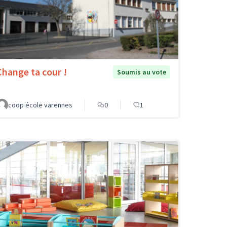
Change ta cour !
Soumis au vote
coop école varennes
0
1