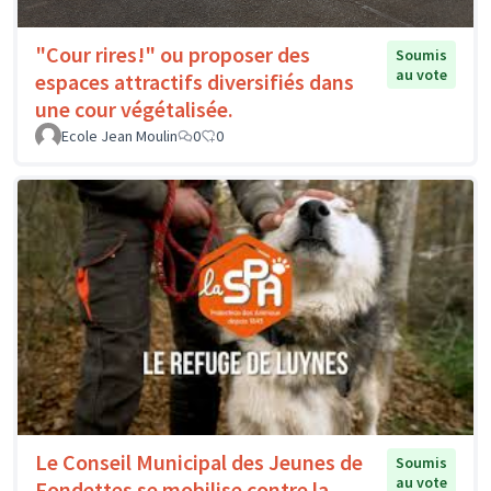
"Cour rires!" ou proposer des
Soumis
au vote
espaces attractifs diversifiés dans
une cour végétalisée.
Ecole Jean Moulin
0
0
Le Conseil Municipal des Jeunes de
Soumis
au vote
Fondettes se mobilise contre la