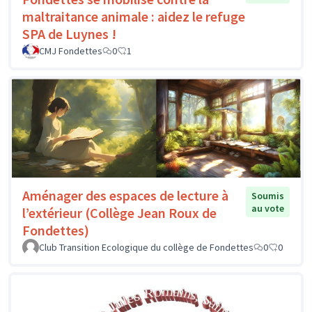
maltraitance animale : aidez le refuge
SPA de Luynes !
CMJ Fondettes
0
1
Aménager des espaces de lecture à
Soumis
au vote
l’extérieur (Collège Jean Roux de
Fondettes)
Club Transition Ecologique du collège de Fondettes
0
0