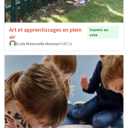
Art et apprentissages en plein
Soumis au
vote
air
Ecole Maternelle Monnaie
0
2