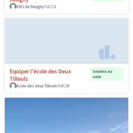
CMJ de Reugny
1
1
Equiper l'école des Deux
Soumis au
vote
Tilleuls
Ecole des deux Tilleuls
0
0