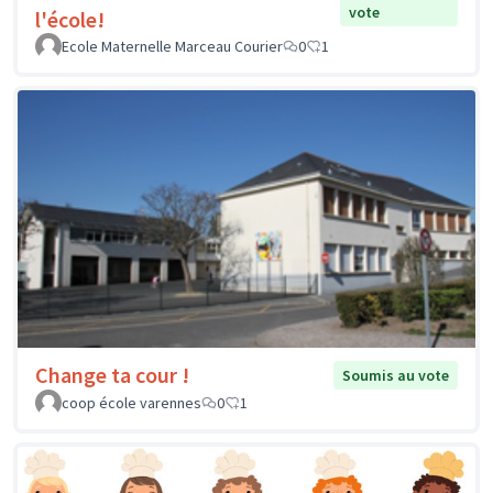
vote
l'école!
Ecole Maternelle Marceau Courier
0
1
Change ta cour !
Soumis au vote
coop école varennes
0
1