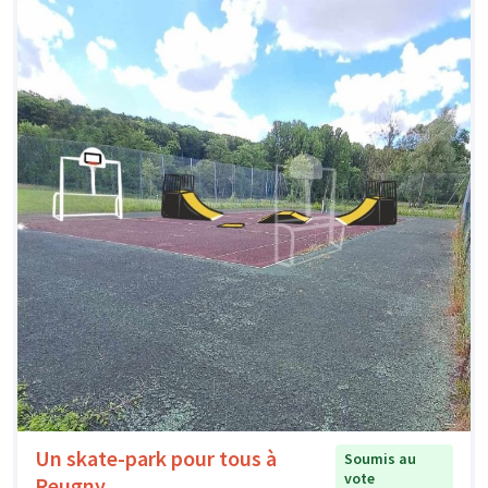
Un skate-park pour tous à
Soumis au
vote
Reugny