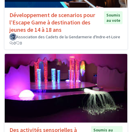
Développement de scenarios pour
Soumis
au vote
l’Escape Game à destination des
jeunes de 14 à 18 ans
Association des Cadets de la Gendarmerie d'Indre-et-Loire
0
0
Des activités sensorielles à
Soumis au