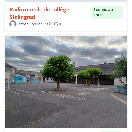
Radio mobile du collège
Soumis au
vote
Stalingrad
Lardeau bouhours
0
0