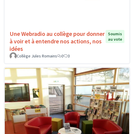
Une Webradio au collège pour donner
Soumis
au vote
à voir et à entendre nos actions, nos
idées
Collège Jules Romains
0
0