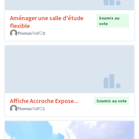
Aménager une salle d'étude
Soumis au
vote
flexible
Thomas
0
0
Affiche Accroche Expose...
Soumis au vote
Thomas
0
1