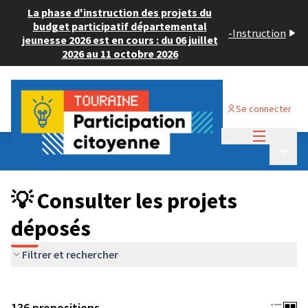
La phase d'instruction des projets du
budget participatif départemental
-
Instruction
jeunesse 2026 est en cours : du 06 juillet
2026 au 11 octobre 2026
Se connecter
Menu princi
Budget Participatif JEUNESSE 2024
/
Menu p
💡 Consulter les projets déposés
💡 Consulter les projets
déposés
Filtrer et rechercher
136 propositions