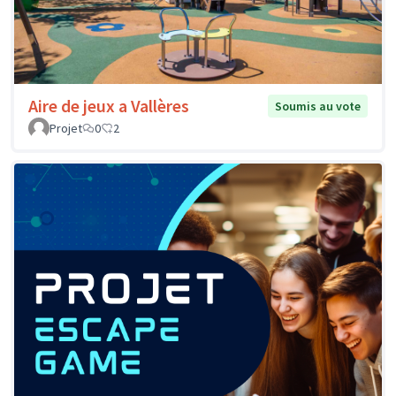
Aire de jeux a Vallères
Soumis au vote
Projet
0
2