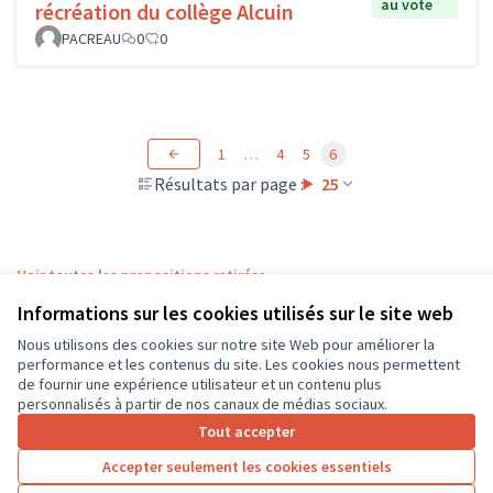
au vote
récréation du collège Alcuin
PACREAU
0
0
1
…
4
5
6
Résultats par page :
25
Voir toutes les propositions retirées
Informations sur les cookies utilisés sur le site web
Nous utilisons des cookies sur notre site Web pour améliorer la
Conditions d'utilisation
performance et les contenus du site. Les cookies nous permettent
Paramètres des cookies
de fournir une expérience utilisateur et un contenu plus
CD37 sur X
CD37 sur Facebook
CD37 sur Instagram
CD37 sur YouTube
personnalisés à partir de nos canaux de médias sociaux.
(Lien externe)
(Lien externe)
(Lien externe)
(Lien externe)
Tout accepter
Accepter seulement les cookies essentiels
Licence Cre
(Lien extern