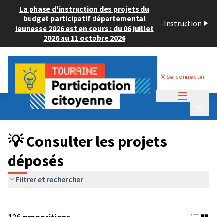
La phase d'instruction des projets du
budget participatif départemental
-
Instruction
jeunesse 2026 est en cours : du 06 juillet
2026 au 11 octobre 2026
Se connecter
Menu princi
Budget Participatif JEUNESSE 2024
/
Menu p
💡 Consulter les projets déposés
💡 Consulter les projets
déposés
Filtrer et rechercher
136 propositions