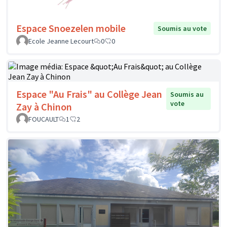
Espace Snoezelen mobile
Soumis au vote
Ecole Jeanne Lecourt
0
0
Espace "Au Frais" au Collège Jean
Soumis au
vote
Zay à Chinon
FOUCAULT
1
2