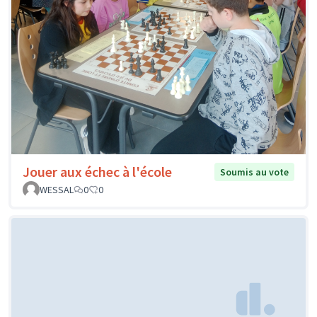
Jouer aux échec à l'école
Soumis au vote
WESSAL
0
0