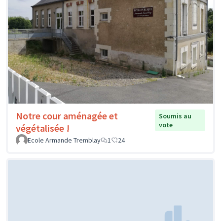
Notre cour aménagée et
Soumis au
vote
végétalisée !
Ecole Armande Tremblay
1
24