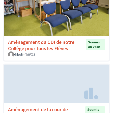
Aménagement du CDI de notre
Soumis
au vote
Collège pour tous les Elèves
Gibelin
0
2
Aménagement de la cour de
Soumis