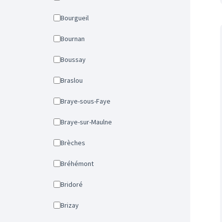
Bourgueil
Bournan
Boussay
Braslou
Braye-sous-Faye
Braye-sur-Maulne
Brèches
Bréhémont
Bridoré
Brizay