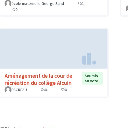
école maternelle George Sand
1
0
Aménagement de la cour de
Soumis
au vote
récréation du collège Alcuin
PACREAU
0
0