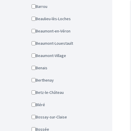
Barrou
Beaulieu-lès-Loches
Beaumont-en-Véron
Beaumont-Louestault
Beaumont-Village
Benais
Berthenay
Betz-le-Château
Bléré
Bossay-sur-Claise
Bossée