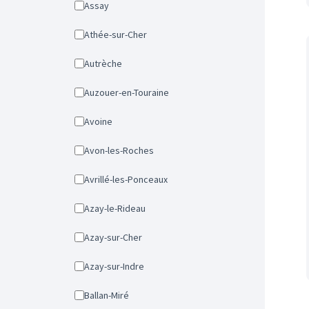
Assay
Athée-sur-Cher
Autrèche
Auzouer-en-Touraine
Avoine
Avon-les-Roches
Avrillé-les-Ponceaux
Azay-le-Rideau
Azay-sur-Cher
Azay-sur-Indre
Ballan-Miré