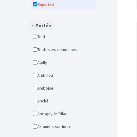
Rejected
Portée
Tout
Toutes les communes
Abilly
Ambillou
Amboise
Anché
Antogny-le-Tillac
Artannes-sur-Indre