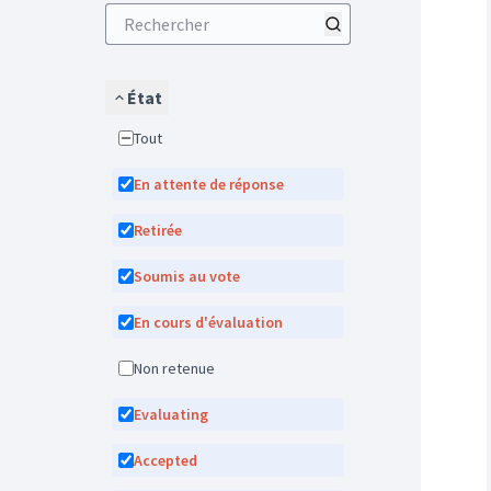
État
Tout
En attente de réponse
Retirée
Soumis au vote
En cours d'évaluation
Non retenue
Evaluating
Accepted