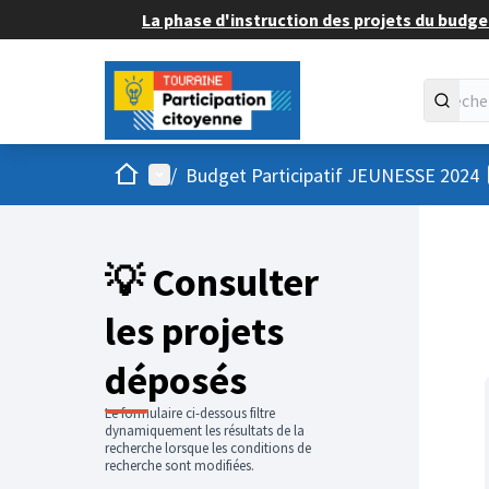
La phase d'instruction des projets du budget
Accueil
Menu principal
/
Budget Participatif JEUNESSE 2024
💡 Consulter
les projets
déposés
Le formulaire ci-dessous filtre
dynamiquement les résultats de la
recherche lorsque les conditions de
recherche sont modifiées.