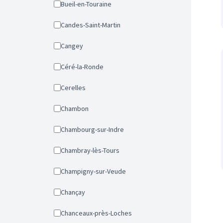
Bueil-en-Touraine
Candes-Saint-Martin
Cangey
Céré-la-Ronde
Cerelles
Chambon
Chambourg-sur-Indre
Chambray-lès-Tours
Champigny-sur-Veude
Chançay
Chanceaux-près-Loches