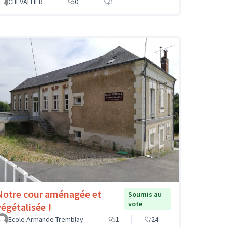
CHEVALLIER
0
1
Notre cour aménagée et
Soumis au
vote
végétalisée !
Ecole Armande Tremblay
1
24