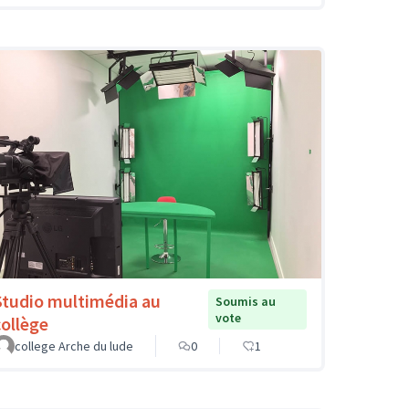
Studio multimédia au
Soumis au
vote
collège
college Arche du lude
0
1