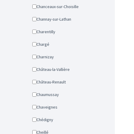
Chanceaux-sur-Choisille
Channay-sur-Lathan
Charentilly
Chargé
Charnizay
Château-la-Vallière
Château-Renault
Chaumussay
Chaveignes
Chédigny
Cheillé