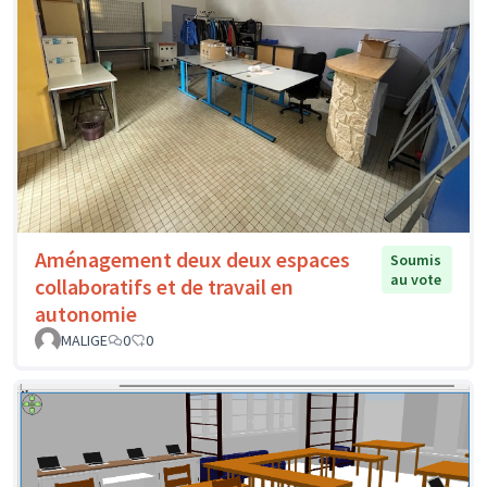
Aménagement deux deux espaces
Soumis
au vote
collaboratifs et de travail en
autonomie
MALIGE
0
0