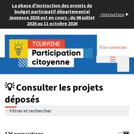
La phase d'instruction des projets du
budget participatif départemental
-
Instruction
jeunesse 2026 est en cours : du 06 juillet
2026 au 11 octobre 2026
Se connecter
Menu princi
Budget Participatif JEUNESSE 2024
/
Menu p
💡 Consulter les projets déposés
💡 Consulter les projets
déposés
Filtrer et rechercher
136 propositions