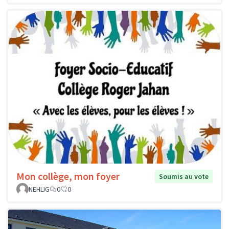
Mon collège, mon foyer
Soumis au vote
NEHLIG
0
0