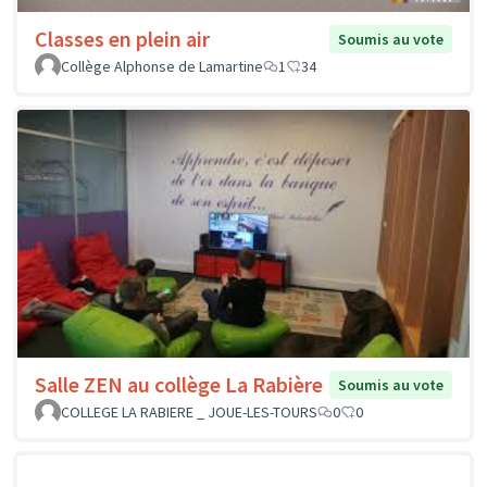
Classes en plein air
Soumis au vote
Collège Alphonse de Lamartine
1
34
Salle ZEN au collège La Rabière
Soumis au vote
COLLEGE LA RABIERE _ JOUE-LES-TOURS
0
0