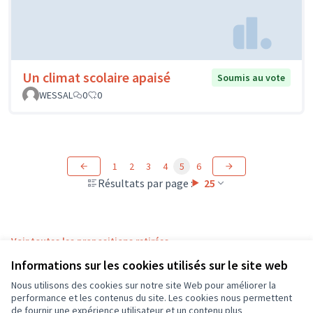
Un climat scolaire apaisé
Soumis au vote
WESSAL
0
0
1
2
3
4
5
6
Résultats par page :
25
Voir toutes les propositions retirées
Informations sur les cookies utilisés sur le site web
Nous utilisons des cookies sur notre site Web pour améliorer la
Conditions d'utilisation
performance et les contenus du site. Les cookies nous permettent
Paramètres des cookies
de fournir une expérience utilisateur et un contenu plus
CD37 sur X
CD37 sur Facebook
CD37 sur Instagram
CD37 sur YouTube