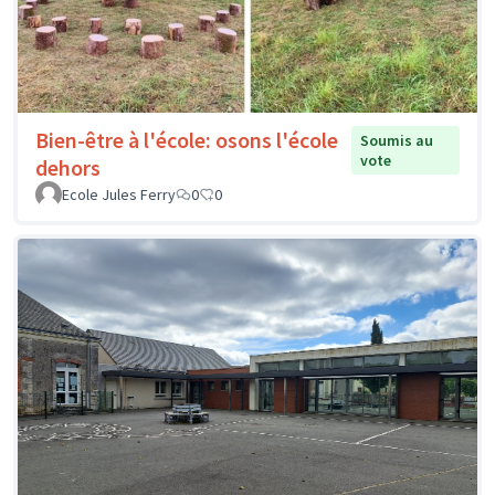
Bien-être à l'école: osons l'école
Soumis au
vote
dehors
Ecole Jules Ferry
0
0