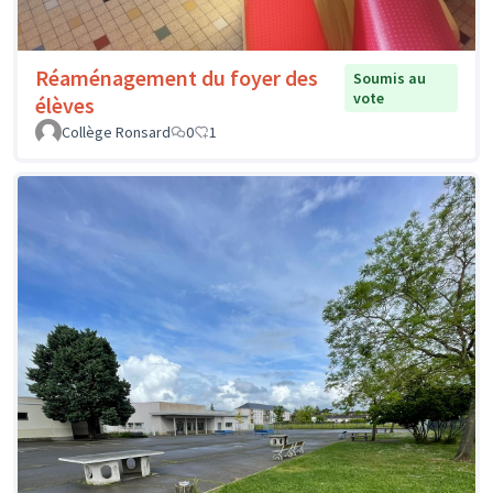
Réaménagement du foyer des
Soumis au
vote
élèves
Collège Ronsard
0
1