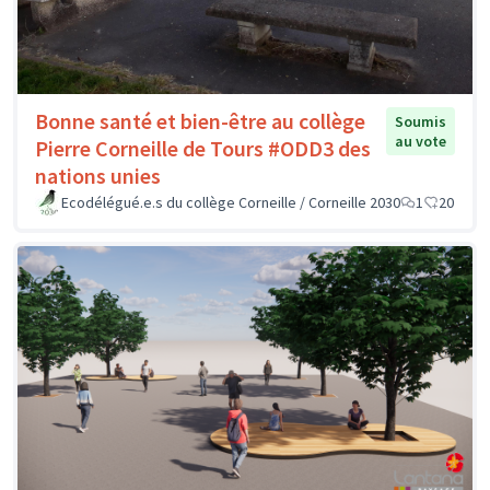
Bonne santé et bien-être au collège
Soumis
au vote
Pierre Corneille de Tours #ODD3 des
nations unies
Ecodélégué.e.s du collège Corneille / Corneille 2030
1
20