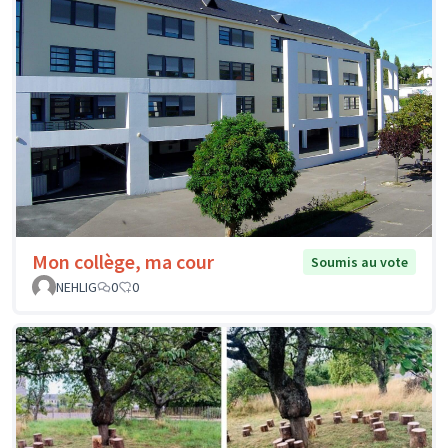
Mon collège, ma cour
Soumis au vote
NEHLIG
0
0