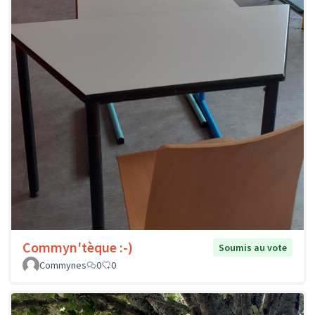
Commyn'tèque :-)
Soumis au vote
Commynes
0
0