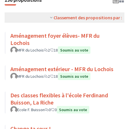
Classement des propositions par :
Aménagement foyer élèves- MFR du
Lochois
MFR du Lochois
2
18
Soumis au vote
Aménagement extérieur - MFR du Lochois
MFR du Lochois
2
18
Soumis au vote
Des classes flexibles à l'école Ferdinand
Buisson, La Riche
Ecole F. Buisson
0
0
Soumis au vote
Change ta cour !