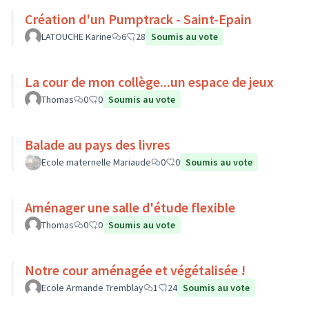
Création d'un Pumptrack - Saint-Epain
LATOUCHE Karine
6
28
Soumis au vote
La cour de mon collège...un espace de jeux
Thomas
0
0
Soumis au vote
Balade au pays des livres
Ecole maternelle Mariaude
0
0
Soumis au vote
Aménager une salle d'étude flexible
Thomas
0
0
Soumis au vote
Notre cour aménagée et végétalisée !
Ecole Armande Tremblay
1
24
Soumis au vote