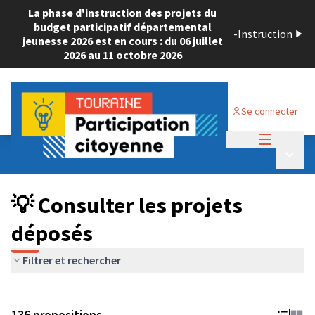
La phase d'instruction des projets du
budget participatif départemental
-
Instruction
jeunesse 2026 est en cours : du 06 juillet
2026 au 11 octobre 2026
Se connecter
Menu princi
Budget Participatif JEUNESSE 2024
/
Menu p
💡 Consulter les projets déposés
💡 Consulter les projets
déposés
Filtrer et rechercher
136 propositions