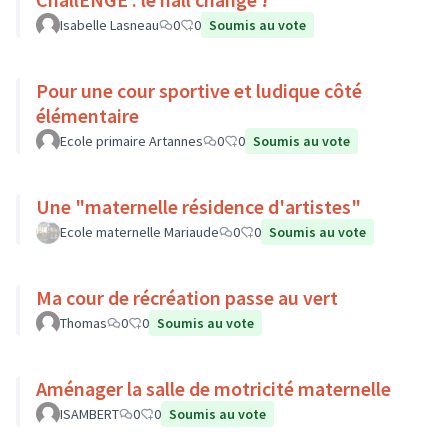
Isabelle Lasneau
0
0
Soumis au vote
Pour une cour sportive et ludique côté
élémentaire
Ecole primaire Artannes
0
0
Soumis au vote
Une "maternelle résidence d'artistes"
Ecole maternelle Mariaude
0
0
Soumis au vote
Ma cour de récréation passe au vert
Thomas
0
0
Soumis au vote
Aménager la salle de motricité maternelle
ISAMBERT
0
0
Soumis au vote