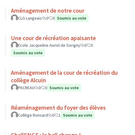
Aménagement de notre cour
CLG Langeais
0
0
Soumis au vote
Une cour de récréation apaisante
Ecole Jacqueline Auriol de Sorigny
0
0
Soumis au vote
Aménagement de la cour de récréation du
collège Alcuin
PACREAU
0
0
Soumis au vote
Réaménagement du foyer des élèves
Collège Ronsard
0
1
Soumis au vote
ChallENGE : le hall change !