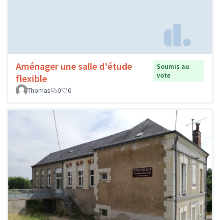
Aménager une salle d'étude
Soumis au
vote
flexible
Thomas
0
0