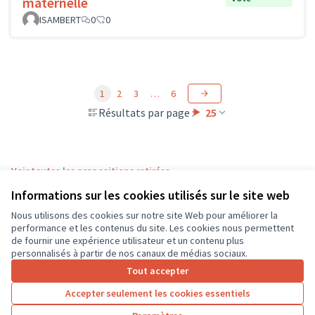
maternelle
ISAMBERT
0
0
1
2
3
…
6
Résultats par page :
25
Voir toutes les propositions retirées
Informations sur les cookies utilisés sur le site web
Nous utilisons des cookies sur notre site Web pour améliorer la
Conditions d'utilisation
performance et les contenus du site. Les cookies nous permettent
Paramètres des cookies
de fournir une expérience utilisateur et un contenu plus
CD37 sur X
CD37 sur Facebook
CD37 sur Instagram
CD37 sur YouTube
personnalisés à partir de nos canaux de médias sociaux.
(Lien externe)
(Lien externe)
(Lien externe)
(Lien externe)
Tout accepter
Accepter seulement les cookies essentiels
Licence Cre
(Lien extern