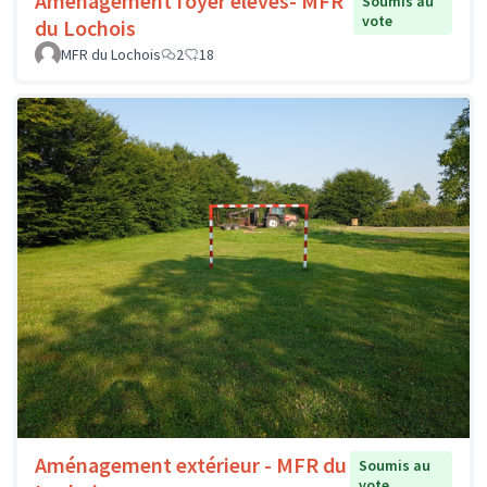
Aménagement foyer élèves- MFR
Soumis au
vote
du Lochois
MFR du Lochois
2
18
Aménagement extérieur - MFR du
Soumis au
vote