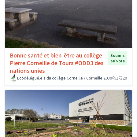
Bonne santé et bien-être au collège
Soumis
au vote
Pierre Corneille de Tours #ODD3 des
nations unies
Ecodélégué.e.s du collège Corneille / Corneille 2030
1
20