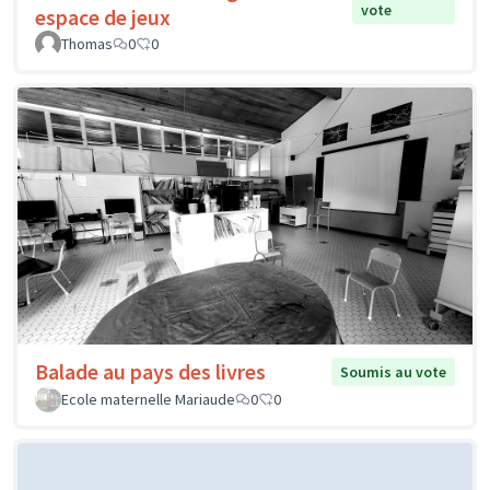
vote
espace de jeux
Thomas
0
0
Balade au pays des livres
Soumis au vote
Ecole maternelle Mariaude
0
0