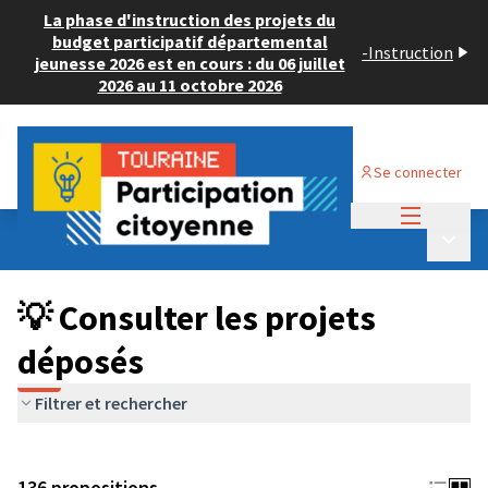
La phase d'instruction des projets du
budget participatif départemental
-
Instruction
jeunesse 2026 est en cours : du 06 juillet
2026 au 11 octobre 2026
Se connecter
Menu princi
Budget Participatif JEUNESSE 2024
/
Menu p
💡 Consulter les projets déposés
💡 Consulter les projets
déposés
Filtrer et rechercher
136 propositions