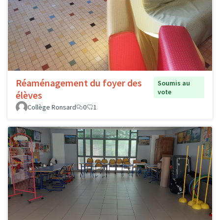
Réaménagement du foyer des
Soumis au
vote
élèves
Collège Ronsard
0
1