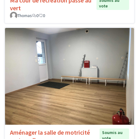
Ma cour de récréation passe au
Soumis au
vote
vert
Thomas
0
0
Aménager la salle de motricité
Soumis au
vote