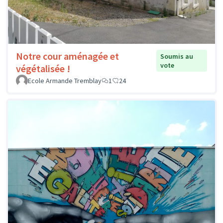
Notre cour aménagée et
Soumis au
vote
végétalisée !
Ecole Armande Tremblay
1
24