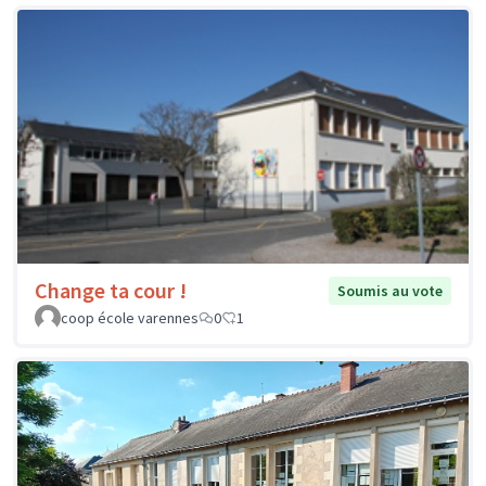
Change ta cour !
Soumis au vote
coop école varennes
0
1