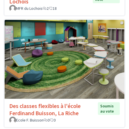
Lochois
MFR du Lochois
2
18
Des classes flexibles à l'école
Soumis
au vote
Ferdinand Buisson, La Riche
Ecole F. Buisson
0
0