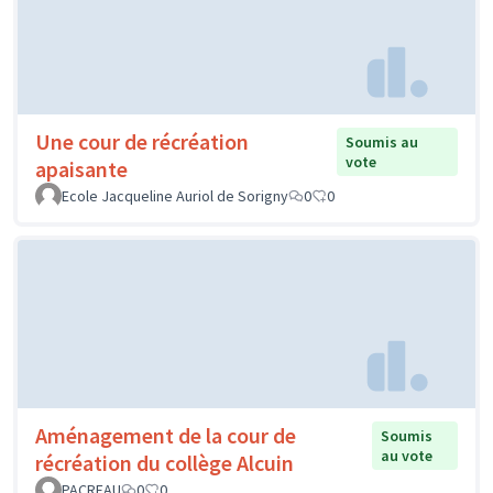
Une cour de récréation
Soumis au
vote
apaisante
Ecole Jacqueline Auriol de Sorigny
0
0
Aménagement de la cour de
Soumis
au vote
récréation du collège Alcuin
PACREAU
0
0