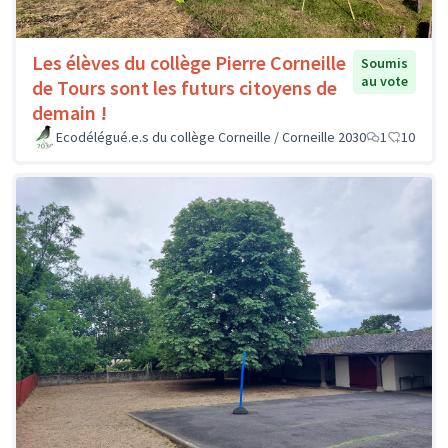
Les élèves du collège Pierre Corneille
Soumis
au vote
de Tours sont les futurs citoyens de
demain !
Ecodélégué.e.s du collège Corneille / Corneille 2030
1
10