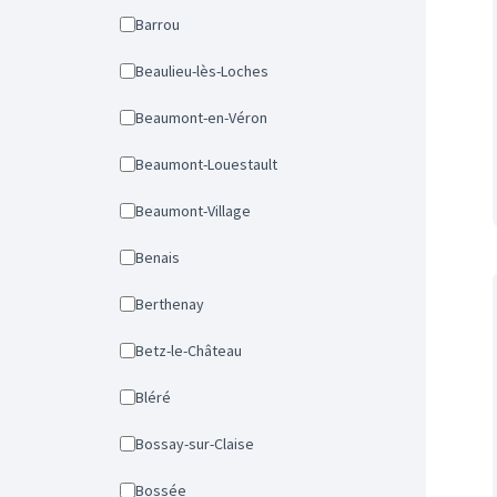
Barrou
Beaulieu-lès-Loches
Beaumont-en-Véron
Beaumont-Louestault
Beaumont-Village
Benais
Berthenay
Betz-le-Château
Bléré
Bossay-sur-Claise
Bossée