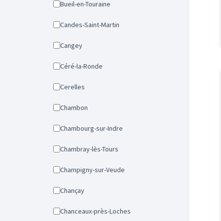
Bueil-en-Touraine
Candes-Saint-Martin
Cangey
Céré-la-Ronde
Cerelles
Chambon
Chambourg-sur-Indre
Chambray-lès-Tours
Champigny-sur-Veude
Chançay
Chanceaux-près-Loches