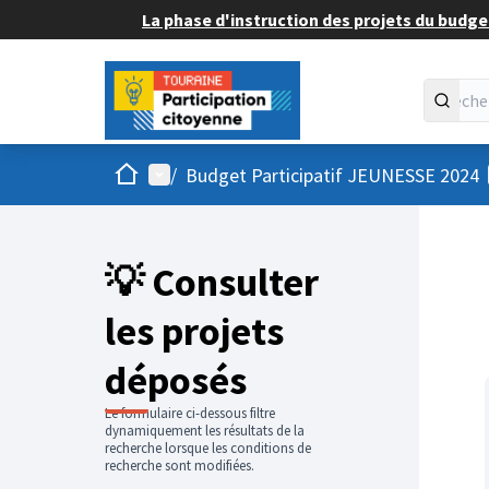
La phase d'instruction des projets du budget
Accueil
Menu principal
/
Budget Participatif JEUNESSE 2024
💡 Consulter
les projets
déposés
Le formulaire ci-dessous filtre
dynamiquement les résultats de la
recherche lorsque les conditions de
recherche sont modifiées.