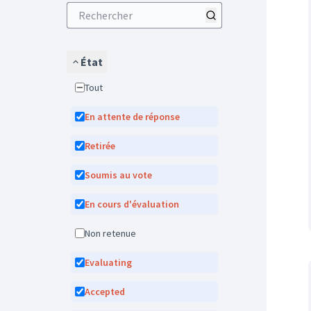
État
Tout
En attente de réponse
Retirée
Soumis au vote
En cours d'évaluation
Non retenue
Evaluating
Accepted