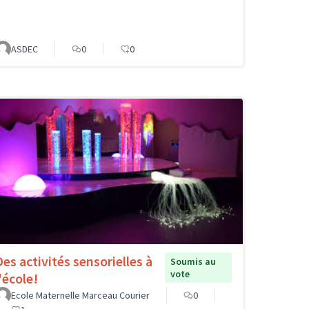
ASDEC
0
0
Des activités sensorielles à
Soumis au
vote
'école!
Ecole Maternelle Marceau Courier
0