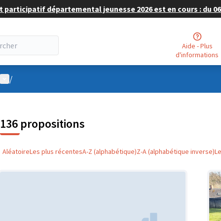
 participatif départemental jeunesse 2026 est en cours : du 06 
Aide - Plus
d'informations
Menu utilisateur
/
136 propositions
Aléatoire
Les plus récentes
A-Z (alphabétique)
Z-A (alphabétique inverse)
L