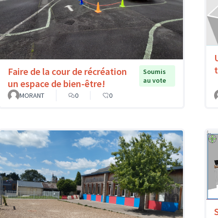
Faire de la cour de récréation
Soumis
au vote
un espace de bien-être!
MORANT
0
0