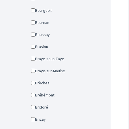
Bourgueil
Bournan
Boussay
Braslou
Braye-sous-Faye
Braye-sur-Maulne
Brèches
Bréhémont
Bridoré
Brizay