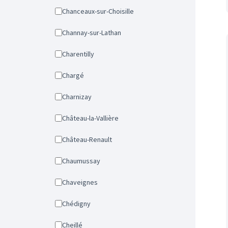
Chanceaux-sur-Choisille
Channay-sur-Lathan
Charentilly
Chargé
Charnizay
Château-la-Vallière
Château-Renault
Chaumussay
Chaveignes
Chédigny
Cheillé