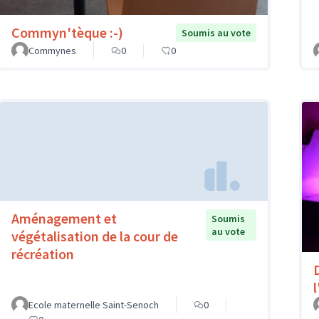
Commyn'tèque :-)
Soumis au vote
Commynes
0
0
Aménagement et
Soumis
au vote
végétalisation de la cour de
récréation
l
Ecole maternelle Saint-Senoch
0