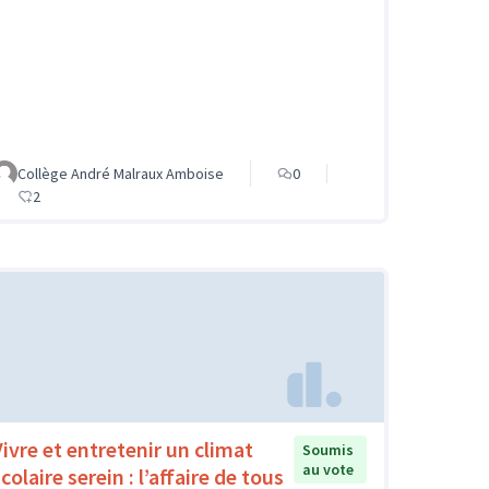
Collège André Malraux Amboise
0
2
Vivre et entretenir un climat
Soumis
au vote
colaire serein : l’affaire de tous