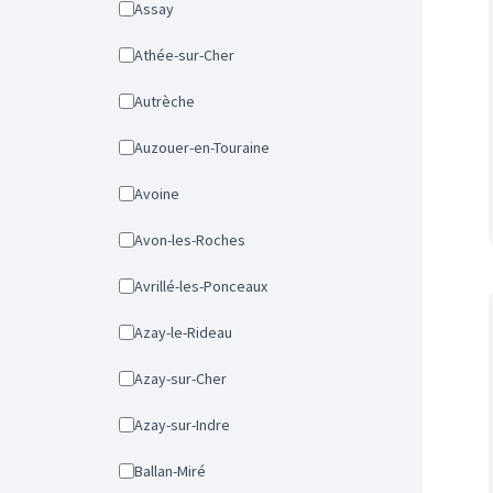
Assay
Athée-sur-Cher
Autrèche
Auzouer-en-Touraine
Avoine
Avon-les-Roches
Avrillé-les-Ponceaux
Azay-le-Rideau
Azay-sur-Cher
Azay-sur-Indre
Ballan-Miré