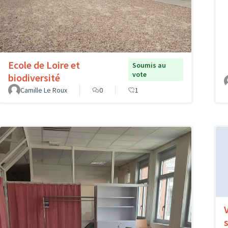
Ecole de Loire et
Soumis au
vote
biodiversité
Camille Le Roux
0
1
s