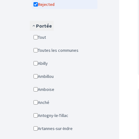
Rejected
Portée
Tout
Toutes les communes
Abilly
Ambillou
Amboise
Anché
Antogny-le-Tillac
Artannes-sur-Indre