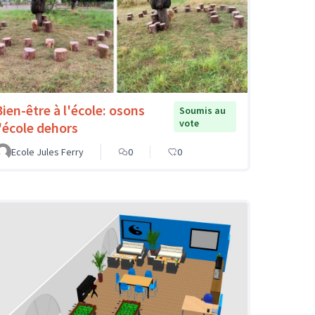
Bien-être à l'école: osons
Soumis au
vote
l'école dehors
Ecole Jules Ferry
0
0