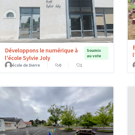
Développons le numérique à
Soumis
au vote
l'école Sylvie Joly
école de Dierre
0
1