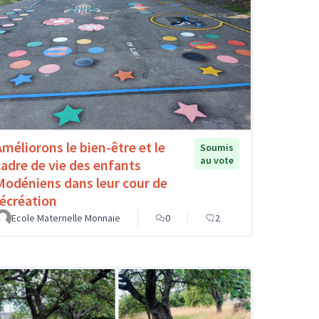
Améliorons le bien-être et le
Soumis
au vote
cadre de vie des enfants
Modéniens dans leur cour de
récréation
Ecole Maternelle Monnaie
0
2