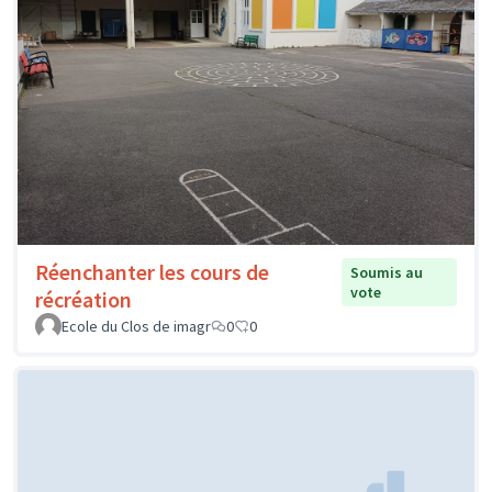
Réenchanter les cours de
Soumis au
vote
récréation
Ecole du Clos de imagr
0
0