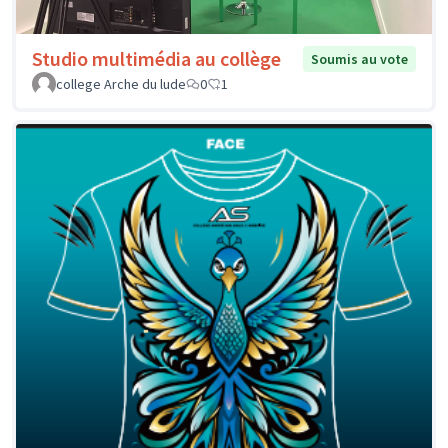
Studio multimédia au collège
Soumis au vote
college Arche du lude
0
1