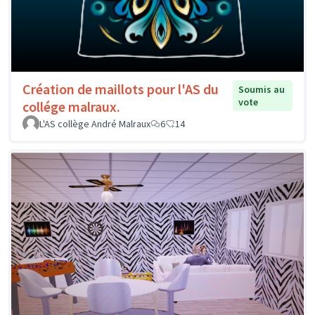
Création de maillots pour l'AS du
Soumis au
vote
collége malraux.
L'AS collège André Malraux
6
14