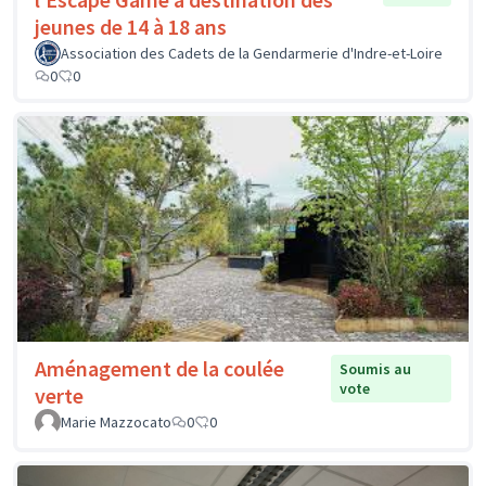
jeunes de 14 à 18 ans
Association des Cadets de la Gendarmerie d'Indre-et-Loire
0
0
Aménagement de la coulée
Soumis au
vote
verte
Marie Mazzocato
0
0