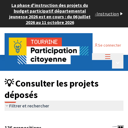
La phase d'instruction des projets du
budget participatif départemental
-
Instruction
jeunesse 2026 est en cours : du 06 juillet
2026 au 11 octobre 2026
Se connecter
Menu princi
Budget Participatif JEUNESSE 2024
/
Menu p
💡 Consulter les projets déposés
💡 Consulter les projets
déposés
Filtrer et rechercher
136 propositions