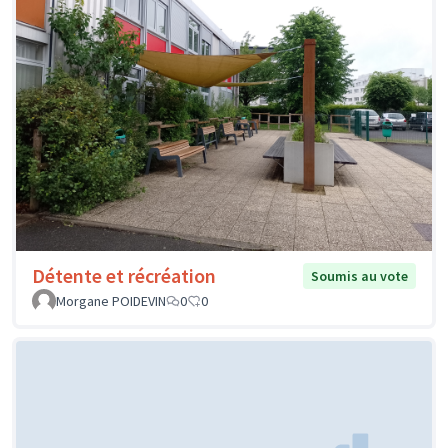
Détente et récréation
Soumis au vote
Morgane POIDEVIN
0
0