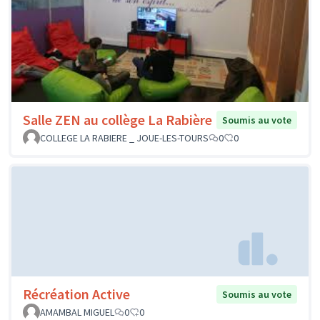
Salle ZEN au collège La Rabière
Soumis au vote
COLLEGE LA RABIERE _ JOUE-LES-TOURS
0
0
Récréation Active
Soumis au vote
AMAMBAL MIGUEL
0
0