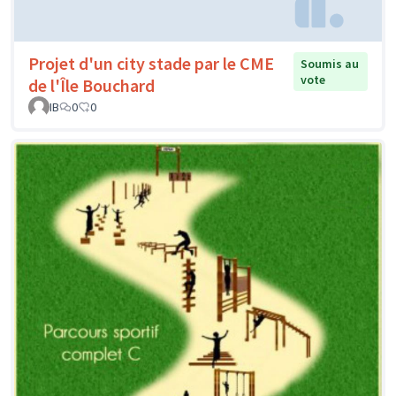
Projet d'un city stade par le CME
Soumis au
vote
de l'Île Bouchard
IB
0
0