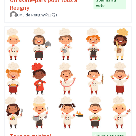
vote
Reugny
CMJ de Reugny
1
1
Tous en cuisine!