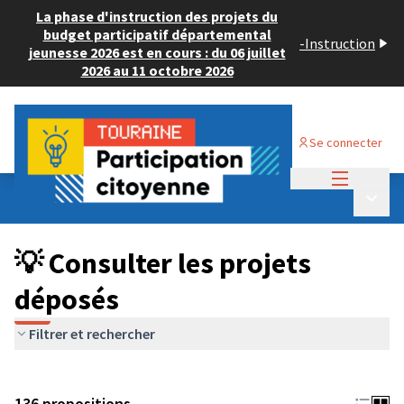
La phase d'instruction des projets du
budget participatif départemental
-
Instruction
jeunesse 2026 est en cours : du 06 juillet
2026 au 11 octobre 2026
Se connecter
Menu princi
Budget Participatif JEUNESSE 2024
/
Menu p
💡 Consulter les projets déposés
💡 Consulter les projets
déposés
Filtrer et rechercher
136 propositions