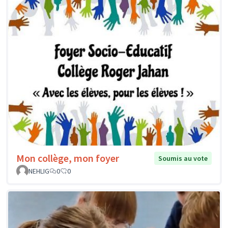
Mon collège, mon foyer
Soumis au vote
NEHLIG
0
0