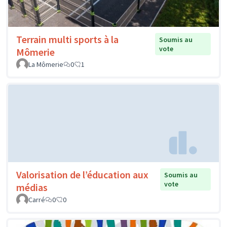
Terrain multi sports à la
Soumis au
vote
Mômerie
La Mômerie
0
1
Valorisation de l’éducation aux
Soumis au
vote
médias
Carré
0
0