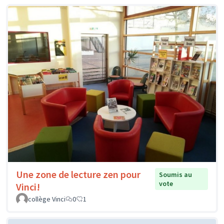
Une zone de lecture zen pour
Soumis au
vote
Vinci!
collège Vinci
0
1