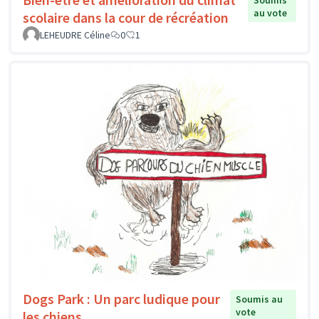
Soumis
au vote
scolaire dans la cour de récréation
LEHEUDRE Céline
0
1
Dogs Park : Un parc ludique pour
Soumis au
vote
les chiens