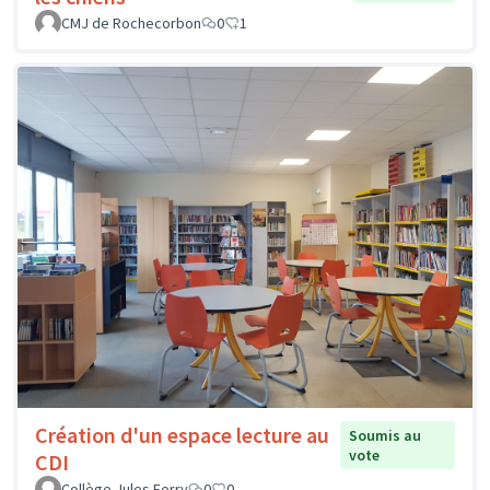
CMJ de Rochecorbon
0
1
Création d'un espace lecture au
Soumis au
vote
CDI
Collège Jules Ferry
0
0