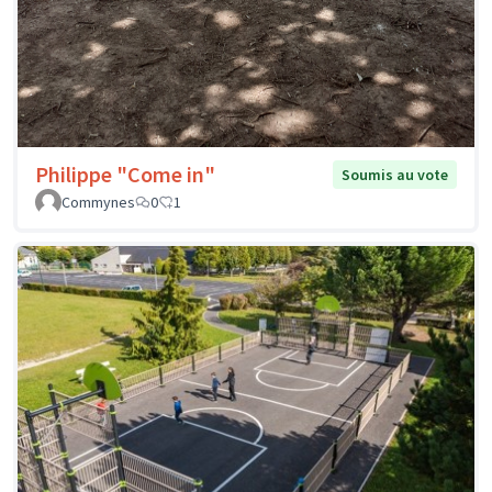
Philippe "Come in"
Soumis au vote
Commynes
0
1