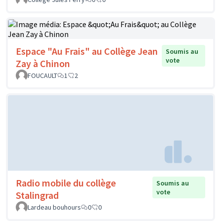
Espace "Au Frais" au Collège Jean
Soumis au
vote
Zay à Chinon
FOUCAULT
1
2
Radio mobile du collège
Soumis au
vote
Stalingrad
Lardeau bouhours
0
0