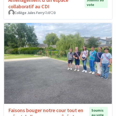
Soumis au
vote
collaboratif au CDI
Collège Jules Ferry
0
0
Faisons bouger notre cour tout en
Soumis
au vote