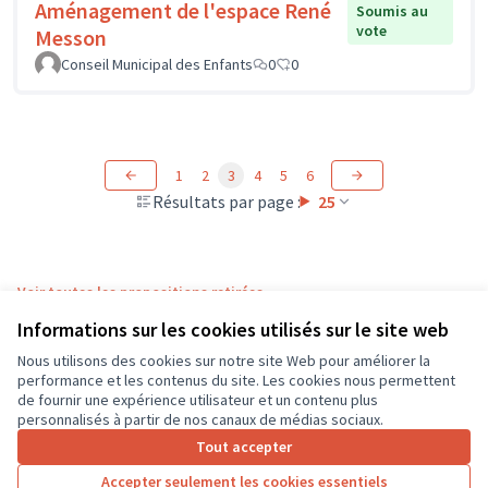
Aménagement de l'espace René
Soumis au
vote
Messon
Conseil Municipal des Enfants
0
0
1
2
3
4
5
6
Résultats par page :
25
Voir toutes les propositions retirées
Informations sur les cookies utilisés sur le site web
Nous utilisons des cookies sur notre site Web pour améliorer la
Conditions d'utilisation
performance et les contenus du site. Les cookies nous permettent
Paramètres des cookies
de fournir une expérience utilisateur et un contenu plus
CD37 sur X
CD37 sur Facebook
CD37 sur Instagram
CD37 sur YouTube
personnalisés à partir de nos canaux de médias sociaux.
(Lien externe)
(Lien externe)
(Lien externe)
(Lien externe)
Tout accepter
Accepter seulement les cookies essentiels