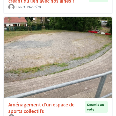
créant du lien avec nos aînés !
PERROTIN
0
0
Aménagement d’un espace de
Soumis au
vote
sports collectifs