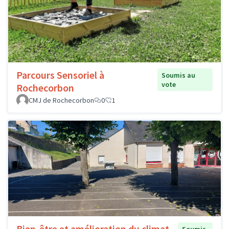
Parcours Sensoriel à
Soumis au
vote
Rochecorbon
CMJ de Rochecorbon
0
1
Bien-être et amélioration du climat