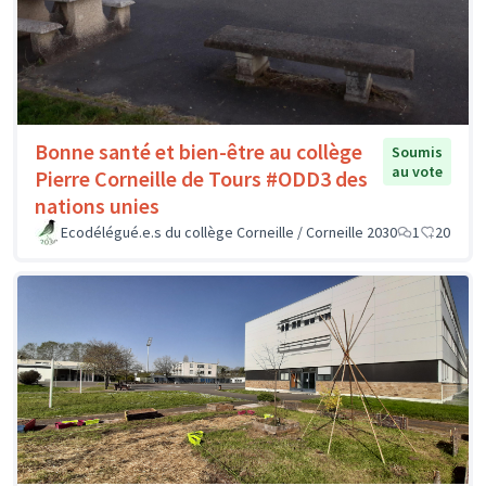
Bonne santé et bien-être au collège
Soumis
au vote
Pierre Corneille de Tours #ODD3 des
nations unies
Ecodélégué.e.s du collège Corneille / Corneille 2030
1
20