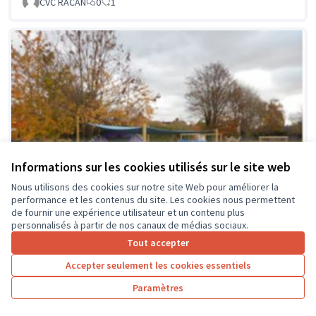
CVC RACAN
0
1
Informations sur les cookies utilisés sur le site web
Nous utilisons des cookies sur notre site Web pour améliorer la
performance et les contenus du site. Les cookies nous permettent
de fournir une expérience utilisateur et un contenu plus
personnalisés à partir de nos canaux de médias sociaux.
Tout accepter
Accepter seulement les cookies essentiels
La classe en dehors des murs
Soumis au vote
Paramètres
Collège Montrésor
0
0