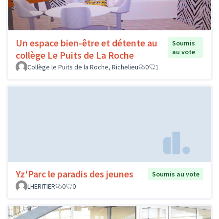
Un espace bien-être et détente au
Soumis
au vote
collège Le Puits de La Roche
Collège le Puits de la Roche, Richelieu
0
1
Yz'Parc le paradis des jeunes
Soumis au vote
LHERITIER
0
0