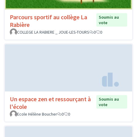
Parcours sportif au collège La
Soumis au
vote
Rabière
COLLEGE LA RABIERE _ JOUE-LES-TOURS
0
0
Un espace zen et ressourçant à
Soumis au
vote
l'école
Ecole Hélène Boucher
0
0