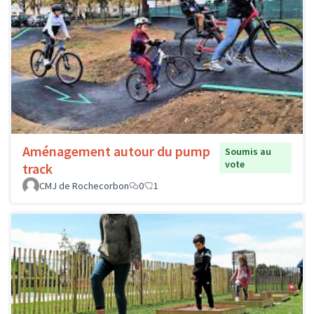
Aménagement autour du pump
Soumis au
vote
track
CMJ de Rochecorbon
0
1