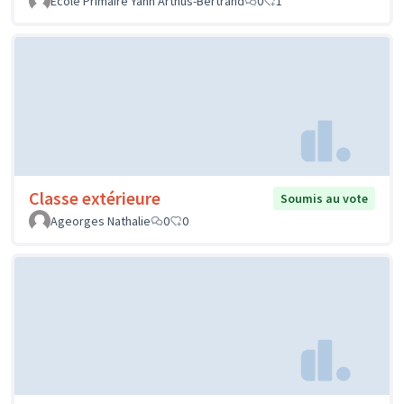
Ecole Primaire Yann Arthus-Bertrand
0
1
Classe extérieure
Soumis au vote
Ageorges Nathalie
0
0