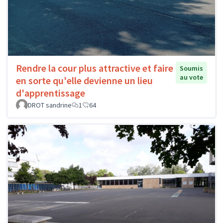
Rendre la cour plus attractive et faire
Soumis
au vote
en sorte qu'elle devienne un lieu
d'apprentissage
DROT sandrine
1
64