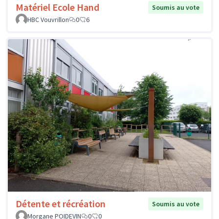
Matériel Ecole Hand
Soumis au vote
HBC Vouvrillon
0
6
Détente et récréation
Soumis au vote
Morgane POIDEVIN
0
0