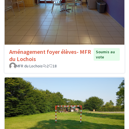
Aménagement foyer élèves- MFR
Soumis au
vote
du Lochois
MFR du Lochois
2
18