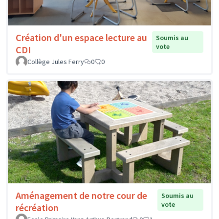
Création d'un espace lecture au
Soumis au
vote
CDI
Collège Jules Ferry
0
0
Aménagement de notre cour de
Soumis au
vote
récréation