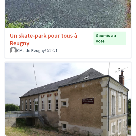
Un skate-park pour tous à
Soumis au
vote
Reugny
CMJ de Reugny
1
1