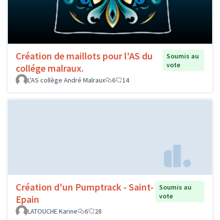
Création de maillots pour l'AS du
Soumis au
vote
collége malraux.
L'AS collège André Malraux
6
14
Création d'un Pumptrack - Saint-
Soumis au
vote
Epain
LATOUCHE Karine
6
28