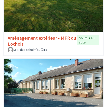
Aménagement extérieur - MFR du
Soumis au
vote
Lochois
MFR du Lochois
2
18