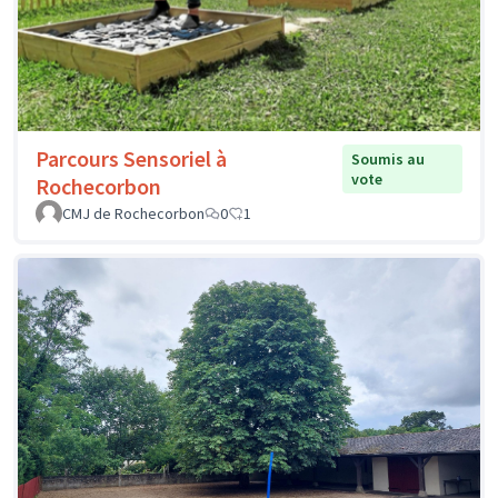
Parcours Sensoriel à
Soumis au
vote
Rochecorbon
CMJ de Rochecorbon
0
1