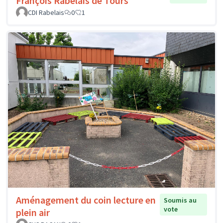
François Rabelais de Tours
CDI Rabelais
0
1
Aménagement du coin lecture en
Soumis au
vote
plein air