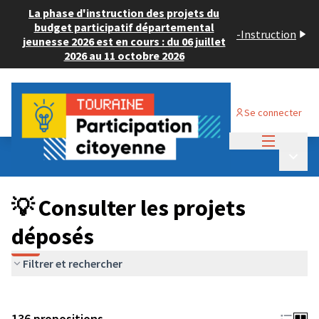
La phase d'instruction des projets du
budget participatif départemental
-
Instruction
jeunesse 2026 est en cours : du 06 juillet
2026 au 11 octobre 2026
Se connecter
Menu princi
Budget Participatif JEUNESSE 2024
/
Menu p
💡 Consulter les projets déposés
💡 Consulter les projets
déposés
Filtrer et rechercher
136 propositions