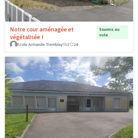
Notre cour aménagée et
Soumis au
vote
végétalisée !
Ecole Armande Tremblay
1
24