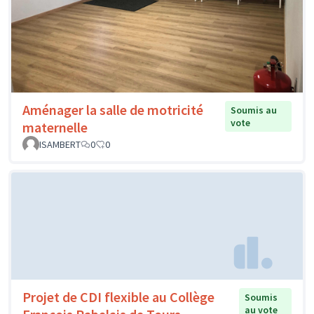
Aménager la salle de motricité
Soumis au
vote
maternelle
ISAMBERT
0
0
Projet de CDI flexible au Collège
Soumis
au vote