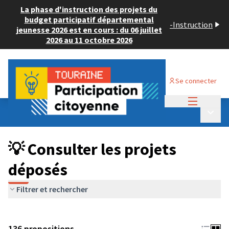
La phase d'instruction des projets du
budget participatif départemental
-
Instruction
jeunesse 2026 est en cours : du 06 juillet
2026 au 11 octobre 2026
Se connecter
Menu princi
Budget Participatif JEUNESSE 2024
/
Menu p
💡 Consulter les projets déposés
💡 Consulter les projets
déposés
Filtrer et rechercher
136 propositions