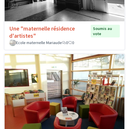
Une "maternelle résidence
Soumis au
vote
d'artistes"
Ecole maternelle Mariaude
0
0