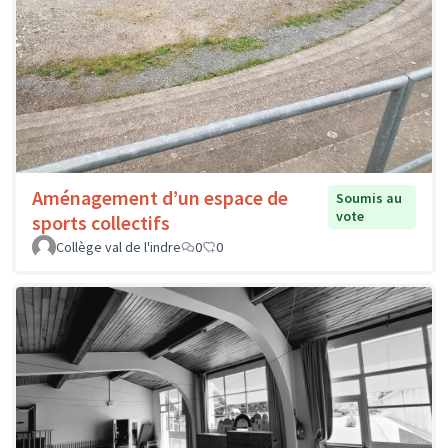
Aménagement d’un espace de
Soumis au
vote
sports collectifs
Collège val de l'indre
0
0