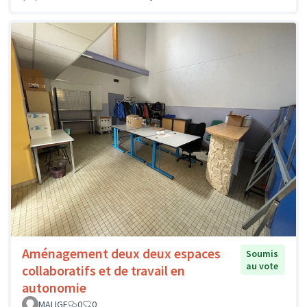
Aménagement deux deux espaces
Soumis
au vote
collaboratifs et de travail en
autonomie
MALIGE
0
0