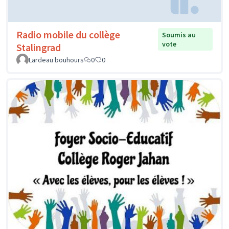
Radio mobile du collège
Soumis au
vote
Stalingrad
Lardeau bouhours
0
0