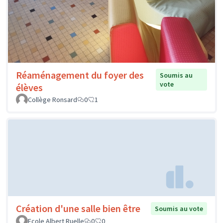
Réaménagement du foyer des
Soumis au
vote
élèves
Collège Ronsard
0
1
Création d'une salle bien être
Soumis au vote
Ecole Albert Ruelle
0
0