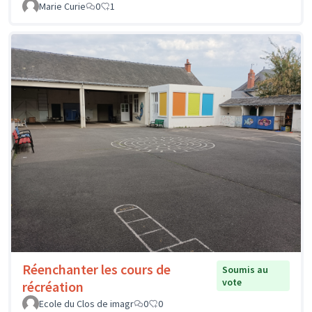
Marie Curie
0
1
Réenchanter les cours de
Soumis au
vote
récréation
Ecole du Clos de imagr
0
0