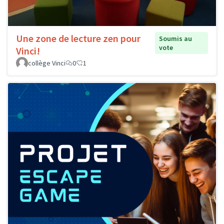
Une zone de lecture zen pour
Soumis au
vote
Vinci!
collège Vinci
0
1