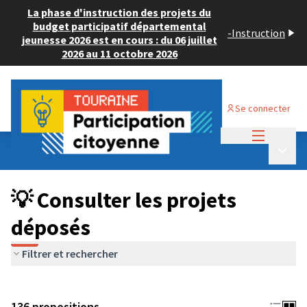
La phase d'instruction des projets du
budget participatif départemental
-
Instruction
jeunesse 2026 est en cours : du 06 juillet
2026 au 11 octobre 2026
Se connecter
Menu princi
Budget Participatif JEUNESSE 2024
/
Menu p
💡 Consulter les projets déposés
💡 Consulter les projets
déposés
Filtrer et rechercher
136 propositions