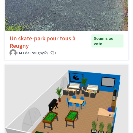
Un skate-park pour tous à
Soumis au
vote
Reugny
CMJ de Reugny
1
1