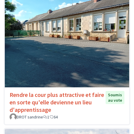
Rendre la cour plus attractive et faire
Soumis
au vote
en sorte qu'elle devienne un lieu
d'apprentissage
DROT sandrine
1
64