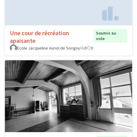
Une cour de récréation
Soumis au
vote
apaisante
Ecole Jacqueline Auriol de Sorigny
0
0