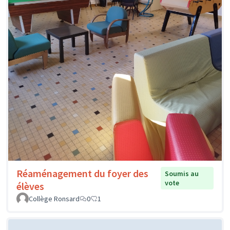
Réaménagement du foyer des
Soumis au
vote
élèves
Collège Ronsard
0
1