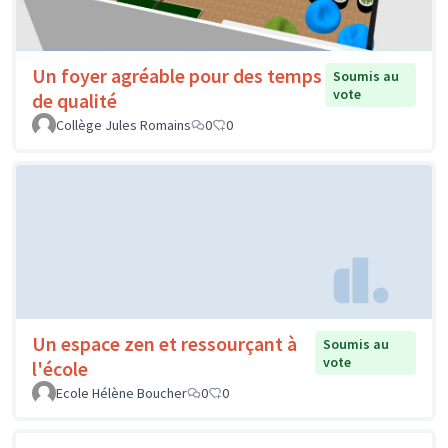
Un foyer agréable pour des temps
Soumis au
vote
de qualité
Collège Jules Romains
0
0
Un espace zen et ressourçant à
Soumis au
vote
l'école
Ecole Hélène Boucher
0
0