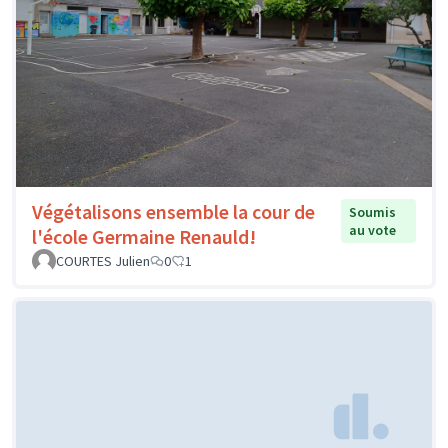
Végétalisons ensemble la cour de
Soumis
au vote
l'école Germaine Renauld!
COURTES Julien
0
1