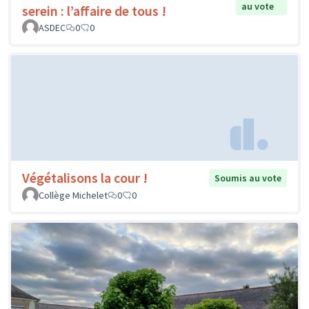
au vote
serein : l’affaire de tous !
ASDEC
0
0
Végétalisons la cour !
Soumis au vote
Collège Michelet
0
0