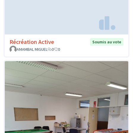
Récréation Active
Soumis au vote
AMAMBAL MIGUEL
0
0