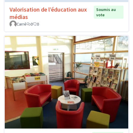
Valorisation de l’éducation aux
Soumis au
vote
médias
Carré
0
0