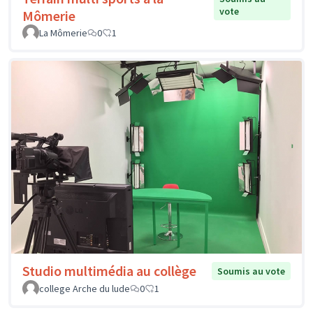
vote
Mômerie
La Mômerie
0
1
Studio multimédia au collège
Soumis au vote
college Arche du lude
0
1