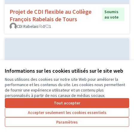
Projet de CDI flexible au Collège
Soumis
au vote
François Rabelais de Tours
CDI Rabelais
0
1
Informations sur les cookies utilisés sur le site web
Nous utilisons des cookies sur notre site Web pour améliorer la
performance et les contenus du site. Les cookies nous permettent
de fournir une expérience utilisateur et un contenu plus
Projet d'un city stade par le CME
Soumis au
personnalisés à partir de nos canaux de médias sociaux.
vote
de l'Île Bouchard
Tout accepter
IB
0
0
Accepter seulement les cookies essentiels
Paramètres