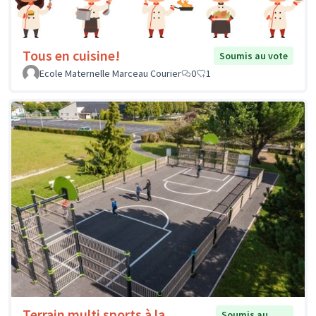
Tous en cuisine!
Soumis au vote
Ecole Maternelle Marceau Courier
0
1
Terrain multi sports à la
Soumis au