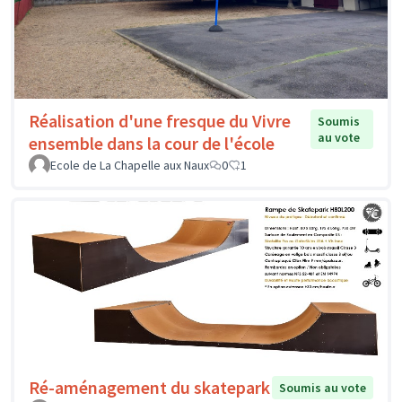
Réalisation d'une fresque du Vivre
Soumis
au vote
ensemble dans la cour de l'école
Ecole de La Chapelle aux Naux
0
1
Ré-aménagement du skatepark
Soumis au vote