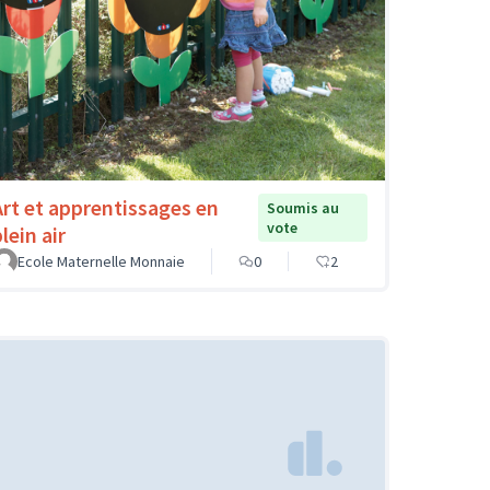
Art et apprentissages en
Soumis au
vote
lein air
Ecole Maternelle Monnaie
0
2