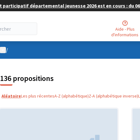
 participatif départemental jeunesse 2026 est en cours : du 06 
Aide - Plus
d'informations
Menu utilisateur
/
136 propositions
Aléatoire
Les plus récentes
A-Z (alphabétique)
Z-A (alphabétique inverse)