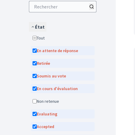
État
Tout
En attente de réponse
Retirée
Soumis au vote
En cours d'évaluation
Non retenue
Evaluating
Accepted