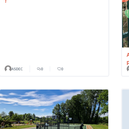
!
p
ASDEC
0
0