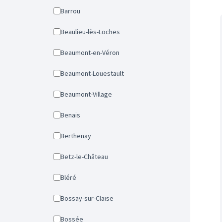
Barrou
Beaulieu-lès-Loches
Beaumont-en-Véron
Beaumont-Louestault
Beaumont-Village
Benais
Berthenay
Betz-le-Château
Bléré
Bossay-sur-Claise
Bossée