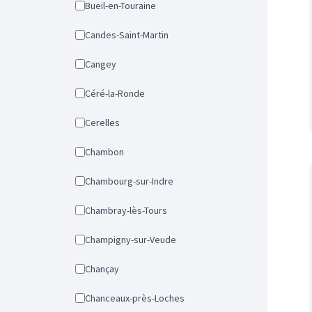
Bueil-en-Touraine
Candes-Saint-Martin
Cangey
Céré-la-Ronde
Cerelles
Chambon
Chambourg-sur-Indre
Chambray-lès-Tours
Champigny-sur-Veude
Chançay
Chanceaux-près-Loches