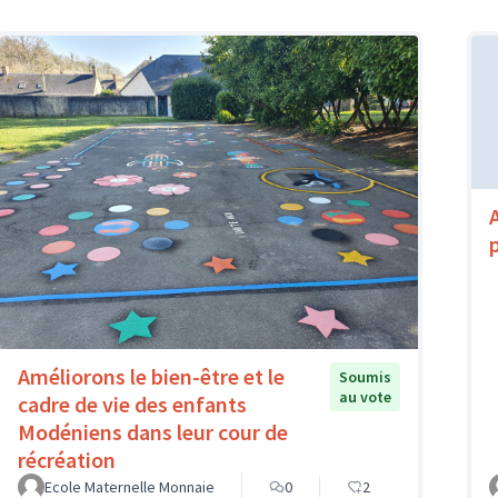
Améliorons le bien-être et le
Soumis
au vote
cadre de vie des enfants
Modéniens dans leur cour de
récréation
Ecole Maternelle Monnaie
0
2