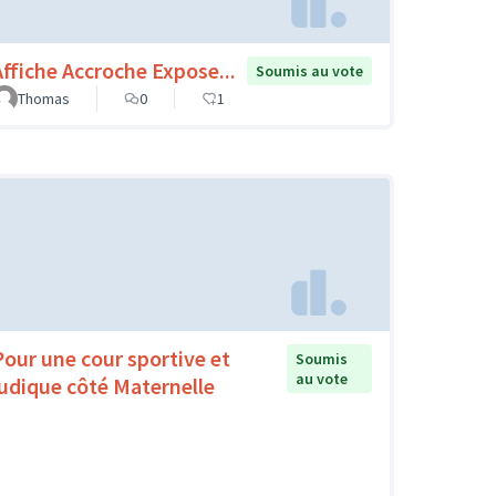
Affiche Accroche Expose...
Soumis au vote
Thomas
0
1
Pour une cour sportive et
Soumis
au vote
ludique côté Maternelle