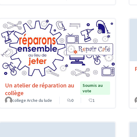
Un atelier de réparation au
Soumis au
vote
collège
college Arche du lude
0
1