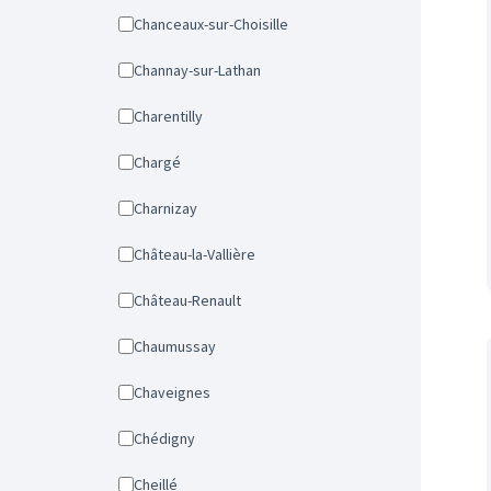
Chanceaux-sur-Choisille
Channay-sur-Lathan
Charentilly
Chargé
Charnizay
Château-la-Vallière
Château-Renault
Chaumussay
Chaveignes
Chédigny
Cheillé