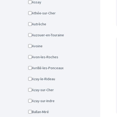
Assay
Athée-sur-Cher
Autrèche
Auzouer-en-Touraine
Avoine
Avon-les-Roches
Avrillé-les-Ponceaux
Azay-le-Rideau
Azay-sur-Cher
Azay-sur-Indre
Ballan-Miré