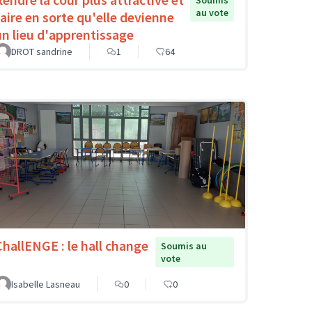
au vote
faire en sorte qu'elle devienne
un lieu d'apprentissage
DROT sandrine
1
64
ChallENGE : le hall change
Soumis au
vote
Isabelle Lasneau
0
0