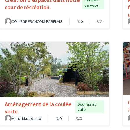
au vote
cour de récréation.
COLLEGE FRANCOIS RABELAIS
0
1
Aménagement de la coulée
Soumis au
!
vote
verte
Marie Mazzocato
0
0