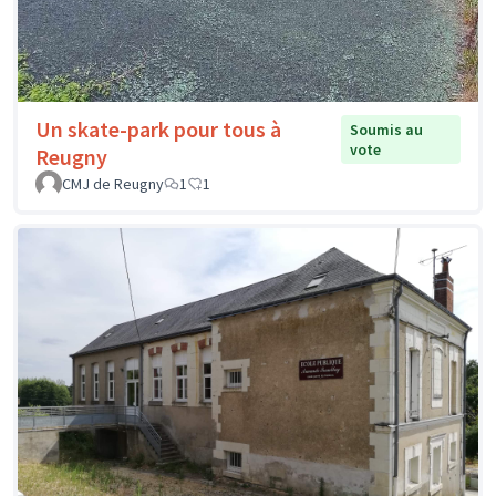
Un skate-park pour tous à
Soumis au
vote
Reugny
CMJ de Reugny
1
1