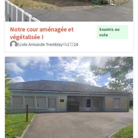
Notre cour aménagée et
Soumis au
vote
végétalisée !
Ecole Armande Tremblay
1
24