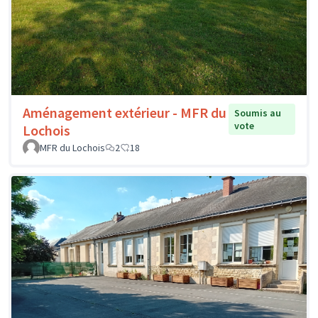
Aménagement extérieur - MFR du
Soumis au
vote
Lochois
MFR du Lochois
2
18