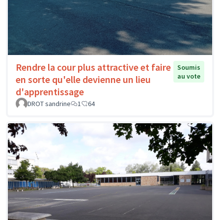
Rendre la cour plus attractive et faire
Soumis
au vote
en sorte qu'elle devienne un lieu
d'apprentissage
DROT sandrine
1
64