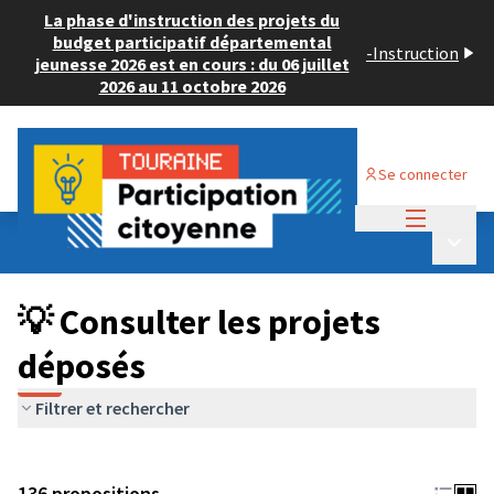
La phase d'instruction des projets du
budget participatif départemental
-
Instruction
jeunesse 2026 est en cours : du 06 juillet
2026 au 11 octobre 2026
Se connecter
Menu princi
Budget Participatif JEUNESSE 2024
/
Menu p
💡 Consulter les projets déposés
💡 Consulter les projets
déposés
Filtrer et rechercher
136 propositions