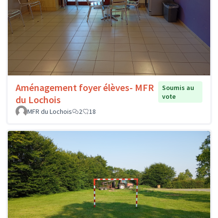
Aménagement foyer élèves- MFR
Soumis au
vote
du Lochois
MFR du Lochois
2
18