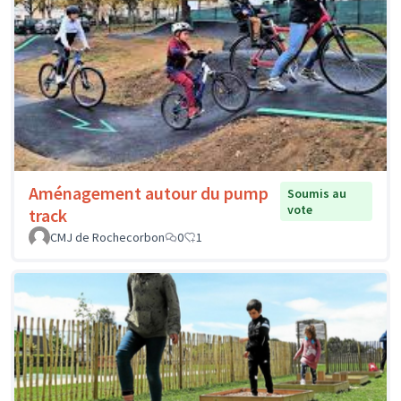
Aménagement autour du pump
Soumis au
vote
track
CMJ de Rochecorbon
0
1