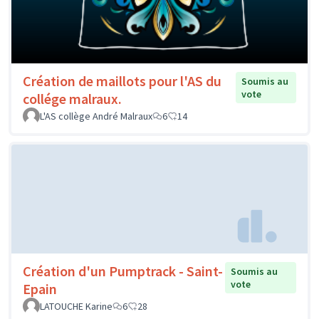
Création de maillots pour l'AS du
Soumis au
vote
collége malraux.
L'AS collège André Malraux
6
14
Création d'un Pumptrack - Saint-
Soumis au
vote
Epain
LATOUCHE Karine
6
28