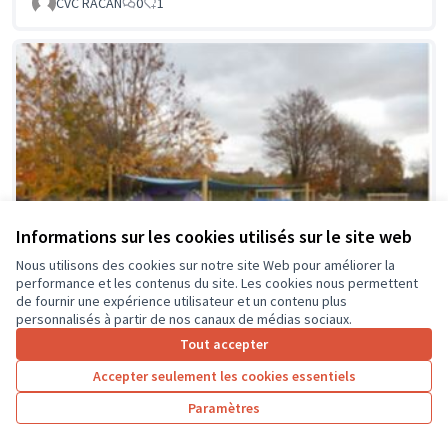
CVC RACAN
0
1
Informations sur les cookies utilisés sur le site web
Nous utilisons des cookies sur notre site Web pour améliorer la
performance et les contenus du site. Les cookies nous permettent
de fournir une expérience utilisateur et un contenu plus
personnalisés à partir de nos canaux de médias sociaux.
Tout accepter
Accepter seulement les cookies essentiels
La classe en dehors des murs
Soumis au vote
Paramètres
Collège Montrésor
0
0