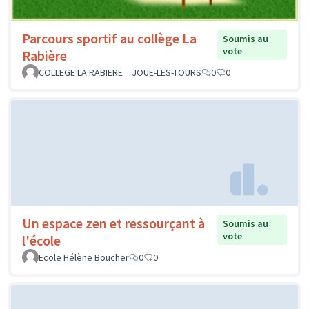
Parcours sportif au collège La
Soumis au
vote
Rabière
COLLEGE LA RABIERE _ JOUE-LES-TOURS
0
0
Un espace zen et ressourçant à
Soumis au
vote
l'école
Ecole Hélène Boucher
0
0