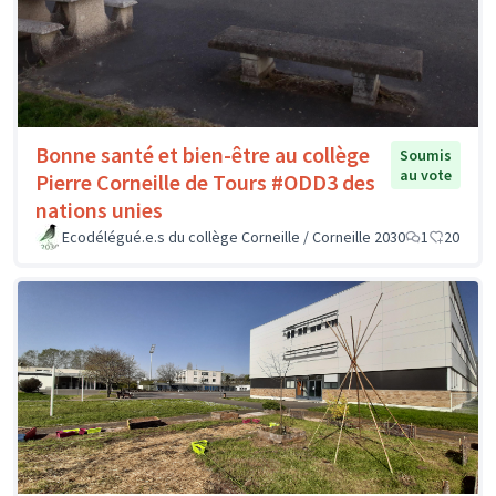
Bonne santé et bien-être au collège
Soumis
au vote
Pierre Corneille de Tours #ODD3 des
nations unies
Ecodélégué.e.s du collège Corneille / Corneille 2030
1
20