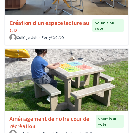
Création d'un espace lecture au
Soumis au
vote
CDI
Collège Jules Ferry
0
0
Aménagement de notre cour de
Soumis au
vote
récréation