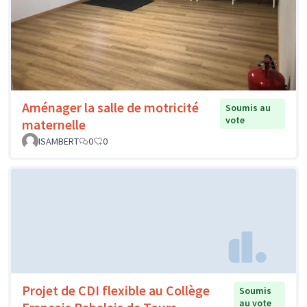
Aménager la salle de motricité
Soumis au
vote
maternelle
ISAMBERT
0
0
Projet de CDI flexible au Collège
Soumis
au vote