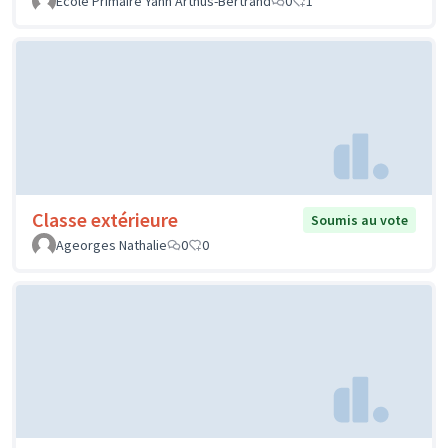
Ecole Primaire Yann Arthus-Bertrand
0
1
Classe extérieure
Soumis au vote
Ageorges Nathalie
0
0