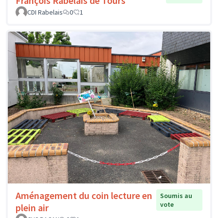
François Rabelais de Tours
CDI Rabelais
0
1
Aménagement du coin lecture en
Soumis au
vote
plein air