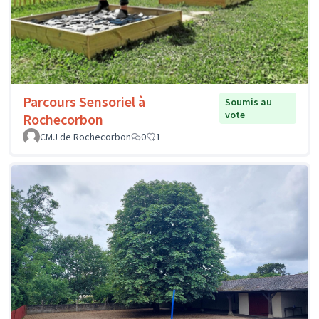
Parcours Sensoriel à
Soumis au
vote
Rochecorbon
CMJ de Rochecorbon
0
1