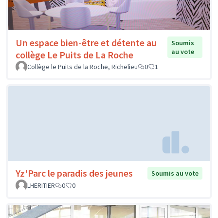
Un espace bien-être et détente au
Soumis
au vote
collège Le Puits de La Roche
Collège le Puits de la Roche, Richelieu
0
1
Yz'Parc le paradis des jeunes
Soumis au vote
LHERITIER
0
0