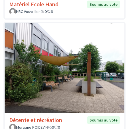
Matériel Ecole Hand
Soumis au vote
HBC Vouvrillon
0
6
Détente et récréation
Soumis au vote
Morgane POIDEVIN
0
0