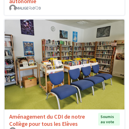
autonomie
MALIGE
0
0
Aménagement du CDI de notre
Soumis
au vote
Collège pour tous les Elèves