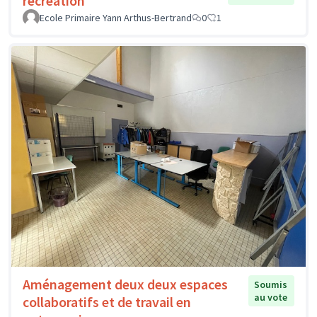
récréation
Ecole Primaire Yann Arthus-Bertrand
0
1
Aménagement deux deux espaces
Soumis
au vote
collaboratifs et de travail en