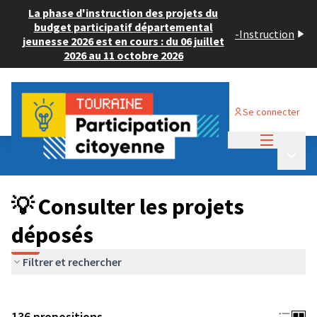
La phase d'instruction des projets du
budget participatif départemental
-
Instruction
jeunesse 2026 est en cours : du 06 juillet
2026 au 11 octobre 2026
Se connecter
Menu princi
Budget Participatif JEUNESSE 2024
/
Menu p
💡 Consulter les projets déposés
💡 Consulter les projets
déposés
Filtrer et rechercher
136 propositions