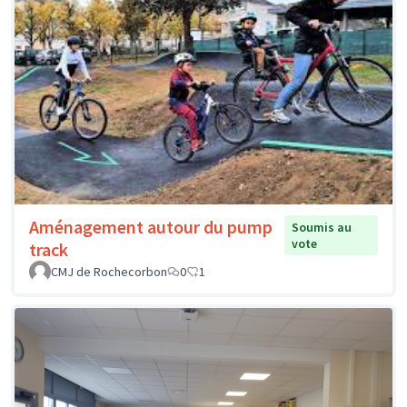
Aménagement autour du pump
Soumis au
vote
track
CMJ de Rochecorbon
0
1