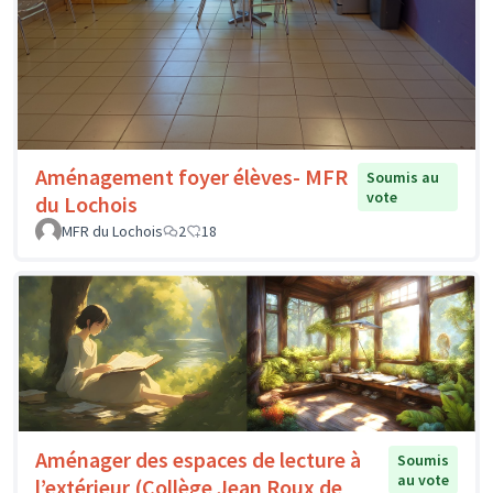
Aménagement foyer élèves- MFR
Soumis au
vote
du Lochois
MFR du Lochois
2
18
Aménager des espaces de lecture à
Soumis
au vote
l’extérieur (Collège Jean Roux de