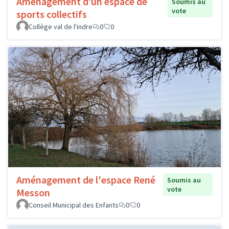
Aménagement d’un espace de
Soumis au
vote
sports collectifs
Collège val de l'indre
0
0
Aménagement de l'espace René
Soumis au
vote
Messon
Conseil Municipal des Enfants
0
0