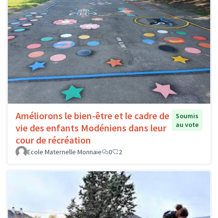
Améliorons le bien-être et le cadre de
Soumis
au vote
vie des enfants Modéniens dans leur
cour de récréation
Ecole Maternelle Monnaie
0
2