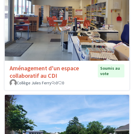
Aménagement d'un espace
Soumis au
vote
collaboratif au CDI
Collège Jules Ferry
0
0