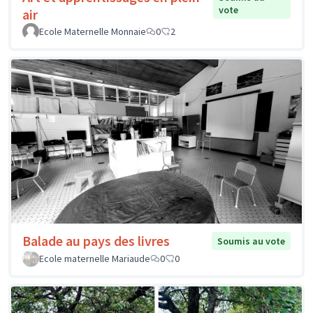
vote
air
Ecole Maternelle Monnaie
0
2
Balade au pays des livres
Soumis au vote
Ecole maternelle Mariaude
0
0