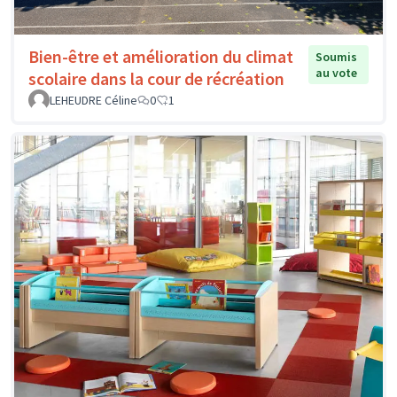
Bien-être et amélioration du climat
Soumis
au vote
scolaire dans la cour de récréation
LEHEUDRE Céline
0
1