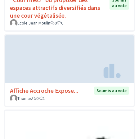
Soumis
au vote
espaces attractifs diversifiés dans
une cour végétalisée.
Ecole Jean Moulin
0
0
Affiche Accroche Expose...
Soumis au vote
Thomas
0
1