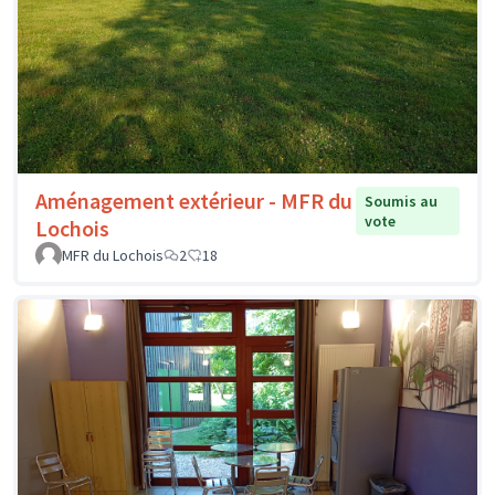
Aménagement extérieur - MFR du
Soumis au
vote
Lochois
MFR du Lochois
2
18