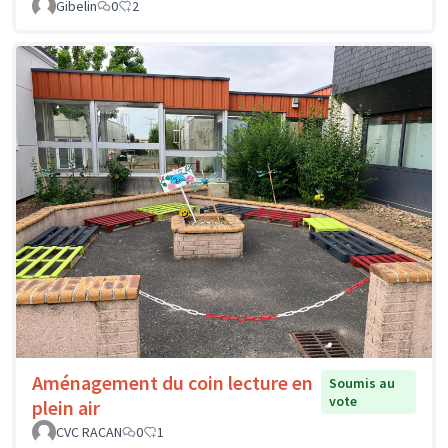
Gibelin
0
2
Aménagement du coin lecture en
Soumis au
vote
plein air
CVC RACAN
0
1