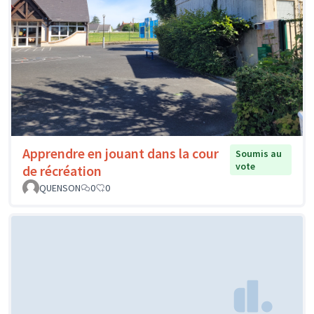
Apprendre en jouant dans la cour
Soumis au
vote
de récréation
QUENSON
0
0