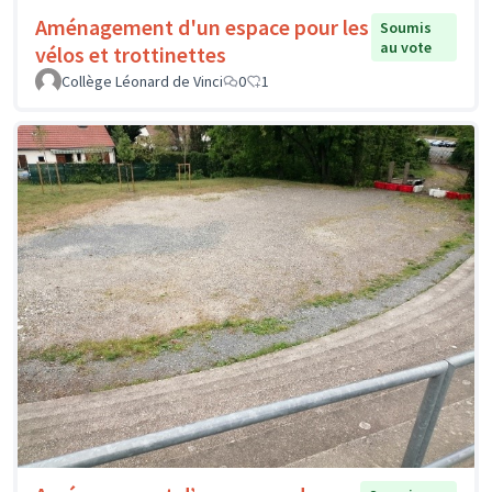
Aménagement d'un espace pour les
Soumis
au vote
vélos et trottinettes
Collège Léonard de Vinci
0
1