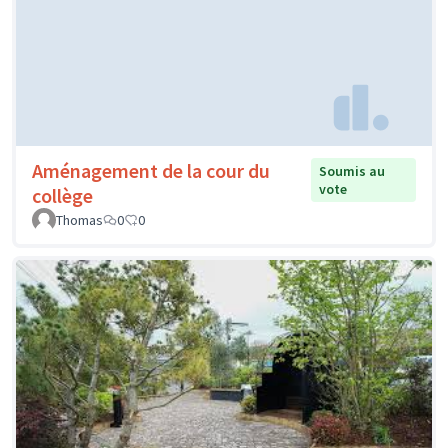
Aménagement de la cour du
Soumis au
vote
collège
Thomas
0
0