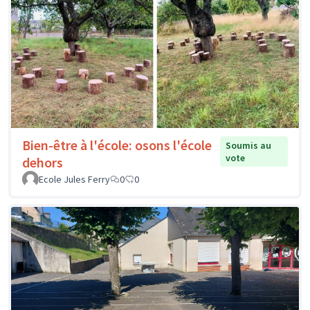
Bien-être à l'école: osons l'école
Soumis au
vote
dehors
Ecole Jules Ferry
0
0