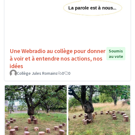
Une Webradio au collège pour donner
Soumis
au vote
à voir et à entendre nos actions, nos
idées
Collège Jules Romains
0
0