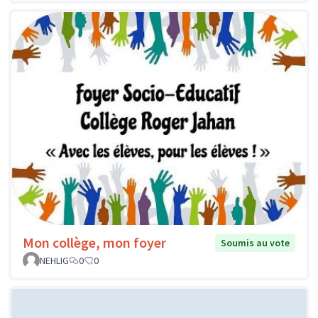
Mon collège, mon foyer
Soumis au vote
NEHLIG
0
0