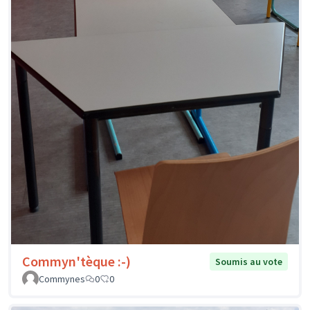
Commyn'tèque :-)
Soumis au vote
Commynes
0
0