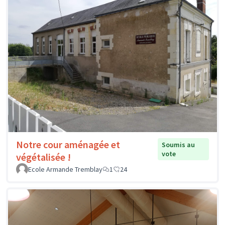
Notre cour aménagée et
Soumis au
vote
végétalisée !
Ecole Armande Tremblay
1
24