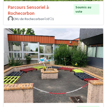
Parcours Sensoriel à
Soumis au
vote
Rochecorbon
CMJ de Rochecorbon
0
1