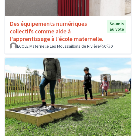
Des équipements numériques
Soumis
au vote
collectifs comme aide à
l'apprentissage à l'école maternelle.
ECOLE Maternelle Les Moussaillons de Rivière
0
0