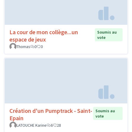
La cour de mon collège...un
Soumis au
vote
espace de jeux
Thomas
0
0
Création d'un Pumptrack - Saint-
Soumis au
vote
Epain
LATOUCHE Karine
6
28