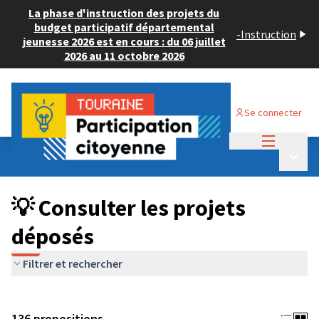
La phase d'instruction des projets du
budget participatif départemental
-
Instruction
jeunesse 2026 est en cours : du 06 juillet
2026 au 11 octobre 2026
Se connecter
Menu princi
Budget Participatif JEUNESSE 2024
/
Menu p
💡 Consulter les projets déposés
💡 Consulter les projets
déposés
Filtrer et rechercher
136 propositions