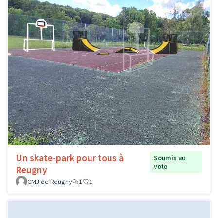
Un skate-park pour tous à
Soumis au
vote
Reugny
CMJ de Reugny
1
1