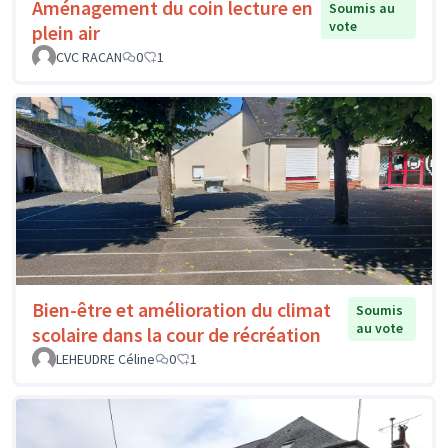
Aménagement du coin lecture en
Soumis au
vote
plein air
CVC RACAN
0
1
Bien-être et amélioration du climat
Soumis
au vote
scolaire dans la cour de récréation
LEHEUDRE Céline
0
1