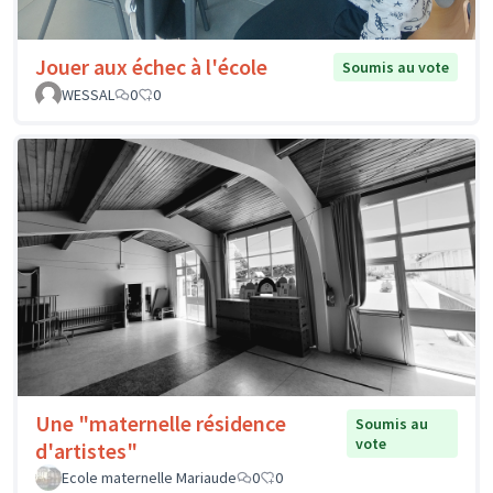
Jouer aux échec à l'école
Soumis au vote
WESSAL
0
0
Une "maternelle résidence
Soumis au
vote
d'artistes"
Ecole maternelle Mariaude
0
0