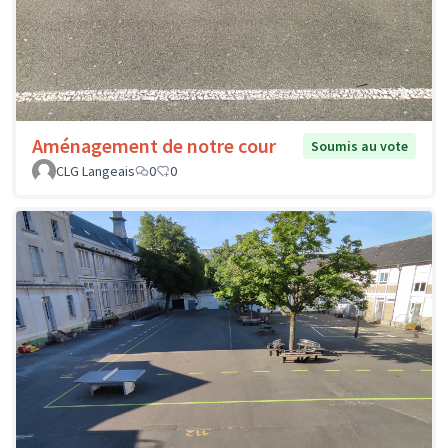
Aménagement de notre cour
Soumis au vote
CLG Langeais
0
0