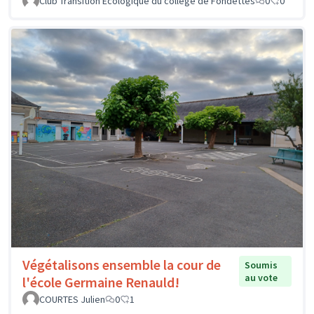
Club Transition Ecologique du collège de Fondettes
0
0
Végétalisons ensemble la cour de
Soumis
au vote
l'école Germaine Renauld!
COURTES Julien
0
1