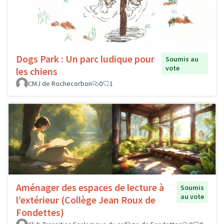
Dogs Park : Un parc ludique pour
Soumis au
vote
les chiens
CMJ de Rochecorbon
0
1
Aménager des espaces de lecture à
Soumis
au vote
l’extérieur (Collège Jean Roux de
Fondettes)