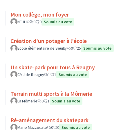
Mon collège, mon foyer
NEHLIG
0
0
Soumis au vote
Création d'un potager à l'école
Ecole élémentaire de Seuilly
0
25
Soumis au vote
Un skate-park pour tous à Reugny
CMJ de Reugny
1
1
Soumis au vote
Terrain multi sports à la Mômerie
La Mômerie
0
1
Soumis au vote
Ré-aménagement du skatepark
Marie Mazzocato
0
0
Soumis au vote