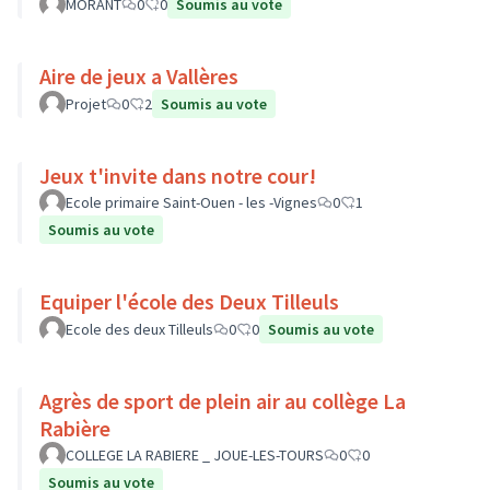
MORANT
0
0
Soumis au vote
Aire de jeux a Vallères
Projet
0
2
Soumis au vote
Jeux t'invite dans notre cour!
Ecole primaire Saint-Ouen - les -Vignes
0
1
Soumis au vote
Equiper l'école des Deux Tilleuls
Ecole des deux Tilleuls
0
0
Soumis au vote
Agrès de sport de plein air au collège La
Rabière
COLLEGE LA RABIERE _ JOUE-LES-TOURS
0
0
Soumis au vote