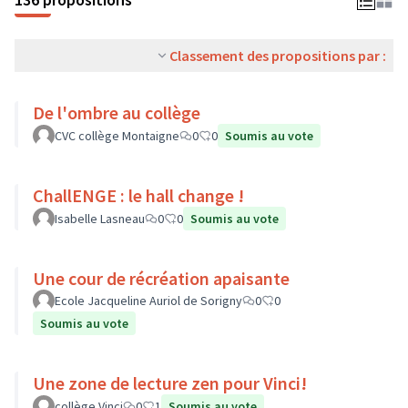
Classement des propositions par :
De l'ombre au collège
CVC collège Montaigne
0
0
Soumis au vote
ChallENGE : le hall change !
Isabelle Lasneau
0
0
Soumis au vote
Une cour de récréation apaisante
Ecole Jacqueline Auriol de Sorigny
0
0
Soumis au vote
Une zone de lecture zen pour Vinci!
collège Vinci
0
1
Soumis au vote