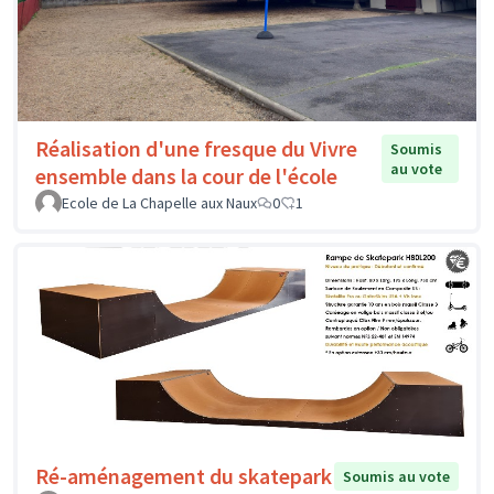
Réalisation d'une fresque du Vivre
Soumis
au vote
ensemble dans la cour de l'école
Ecole de La Chapelle aux Naux
0
1
Ré-aménagement du skatepark
Soumis au vote