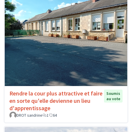
Rendre la cour plus attractive et faire
Soumis
au vote
en sorte qu'elle devienne un lieu
d'apprentissage
DROT sandrine
1
64