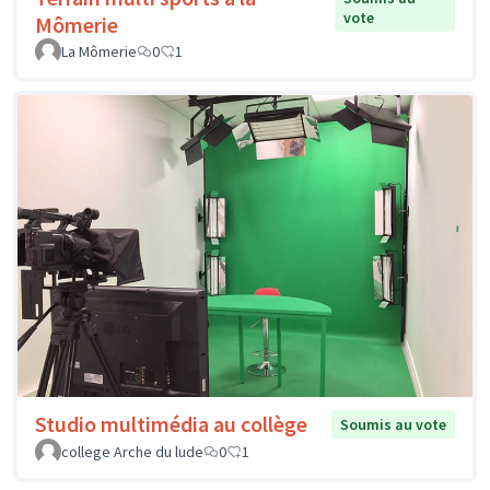
vote
Mômerie
La Mômerie
0
1
Studio multimédia au collège
Soumis au vote
college Arche du lude
0
1