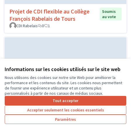
Projet de CDI flexible au Collège
Soumis
au vote
François Rabelais de Tours
CDI Rabelais
0
1
Informations sur les cookies utilisés sur le site web
Nous utilisons des cookies sur notre site Web pour améliorer la
performance et les contenus du site. Les cookies nous permettent
de fournir une expérience utilisateur et un contenu plus
Projet d'un city stade par le CME
Soumis au
personnalisés à partir de nos canaux de médias sociaux.
vote
de l'Île Bouchard
Tout accepter
IB
0
0
Accepter seulement les cookies essentiels
Paramètres