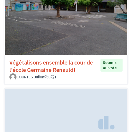
Végétalisons ensemble la cour de
Soumis
au vote
l'école Germaine Renauld!
COURTES Julien
0
1