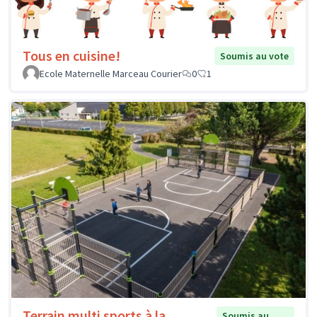
Tous en cuisine!
Soumis au vote
Ecole Maternelle Marceau Courier
0
1
Terrain multi sports à la
Soumis au