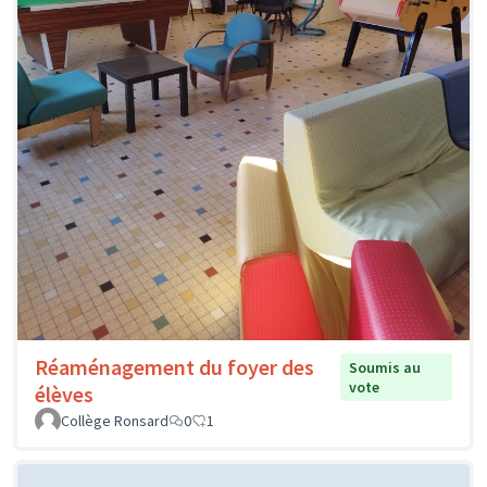
Réaménagement du foyer des
Soumis au
vote
élèves
Collège Ronsard
0
1