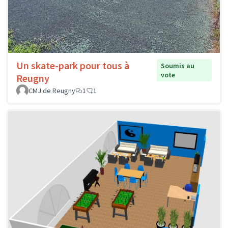
Un skate-park pour tous à
Soumis au
vote
Reugny
CMJ de Reugny
1
1