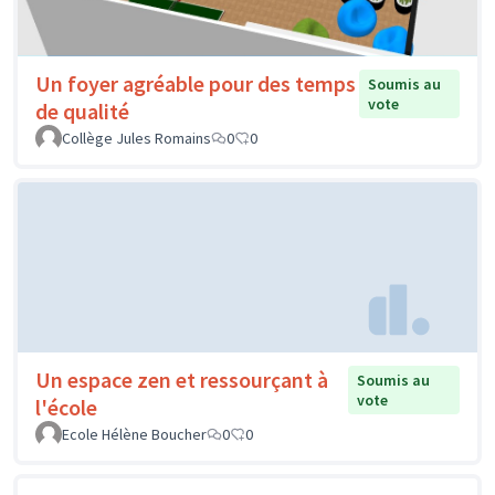
Un foyer agréable pour des temps
Soumis au
vote
de qualité
Collège Jules Romains
0
0
Un espace zen et ressourçant à
Soumis au
vote
l'école
Ecole Hélène Boucher
0
0