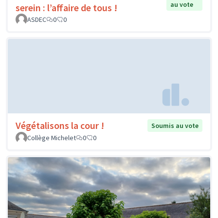
au vote
serein : l’affaire de tous !
ASDEC
0
0
Végétalisons la cour !
Soumis au vote
Collège Michelet
0
0