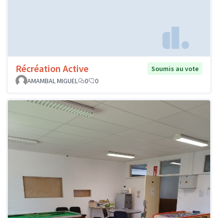
Récréation Active
Soumis au vote
AMAMBAL MIGUEL
0
0