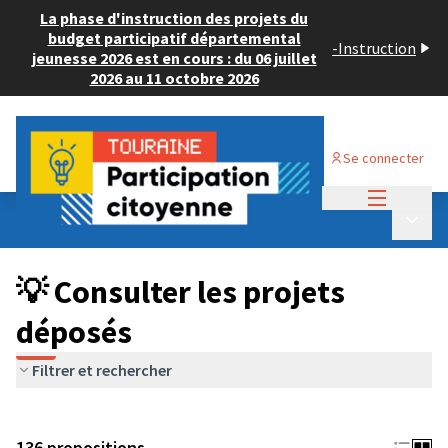
La phase d'instruction des projets du
budget participatif départemental
-
Instruction
jeunesse 2026 est en cours : du 06 juillet
2026 au 11 octobre 2026
Se connecter
Menu princi
Budget Participatif JEUNESSE 2024
/
Menu p
💡 Consulter les projets déposés
💡 Consulter les projets
déposés
Filtrer et rechercher
136 propositions