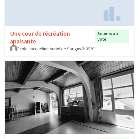
Une cour de récréation
Soumis au
vote
apaisante
Ecole Jacqueline Auriol de Sorigny
0
0