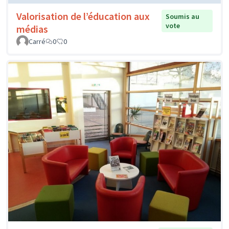
Valorisation de l’éducation aux
Soumis au
vote
médias
Carré
0
0