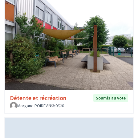
Détente et récréation
Soumis au vote
Morgane POIDEVIN
0
0