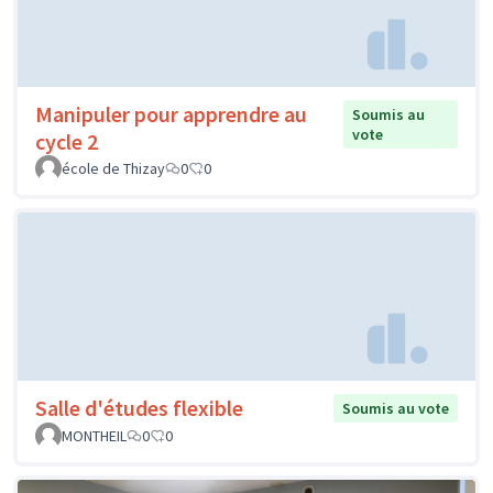
Manipuler pour apprendre au
Soumis au
vote
cycle 2
école de Thizay
0
0
Salle d'études flexible
Soumis au vote
MONTHEIL
0
0