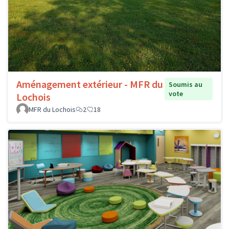
Aménagement extérieur - MFR du
Soumis au
vote
Lochois
MFR du Lochois
2
18