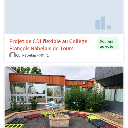
Projet de CDI flexible au Collège
Soumis
au vote
François Rabelais de Tours
CDI Rabelais
0
1