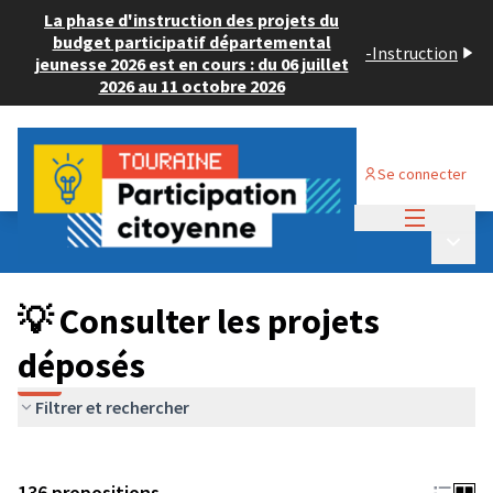
La phase d'instruction des projets du
budget participatif départemental
-
Instruction
jeunesse 2026 est en cours : du 06 juillet
2026 au 11 octobre 2026
Se connecter
Menu princi
Budget Participatif JEUNESSE 2024
/
Menu p
💡 Consulter les projets déposés
💡 Consulter les projets
déposés
Filtrer et rechercher
136 propositions