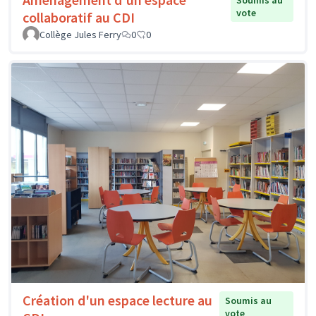
Soumis au
vote
collaboratif au CDI
Collège Jules Ferry
0
0
Création d'un espace lecture au
Soumis au
vote