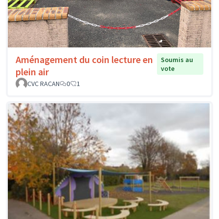
Aménagement du coin lecture en
Soumis au
vote
plein air
CVC RACAN
0
1