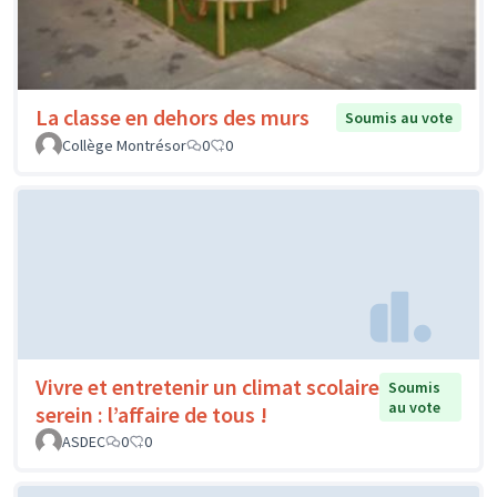
La classe en dehors des murs
Soumis au vote
Collège Montrésor
0
0
Vivre et entretenir un climat scolaire
Soumis
au vote
serein : l’affaire de tous !
ASDEC
0
0