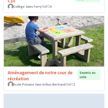
CDI
Collège Jules Ferry
0
0
Aménagement de notre cour de
Soumis au
vote
récréation
Ecole Primaire Yann Arthus-Bertrand
0
1