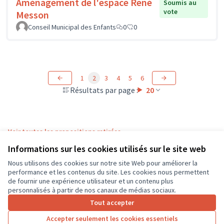
Aménagement de l'espace René
Soumis au
vote
Messon
Conseil Municipal des Enfants
0
0
1
2
3
4
5
6
Résultats par page :
20
Voir toutes les propositions retirées
Informations sur les cookies utilisés sur le site web
Nous utilisons des cookies sur notre site Web pour améliorer la
Conditions d'utilisation
performance et les contenus du site. Les cookies nous permettent
Paramètres des cookies
de fournir une expérience utilisateur et un contenu plus
CD37 sur X
CD37 sur Facebook
CD37 sur Instagram
CD37 sur YouTube
personnalisés à partir de nos canaux de médias sociaux.
(Lien externe)
(Lien externe)
(Lien externe)
(Lien externe)
Tout accepter
Accepter seulement les cookies essentiels