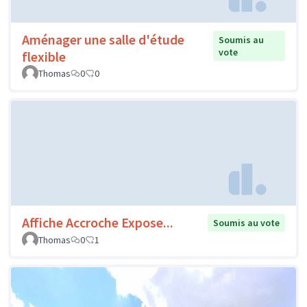
Aménager une salle d'étude
Soumis au
vote
flexible
Thomas
0
0
Affiche Accroche Expose...
Soumis au vote
Thomas
0
1