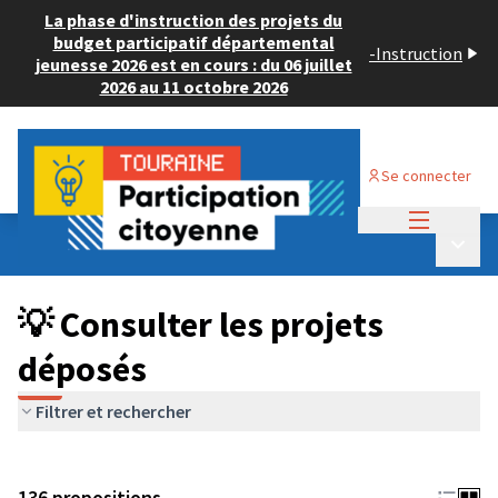
La phase d'instruction des projets du
budget participatif départemental
-
Instruction
jeunesse 2026 est en cours : du 06 juillet
2026 au 11 octobre 2026
Se connecter
Menu princi
Budget Participatif JEUNESSE 2024
/
Menu p
💡 Consulter les projets déposés
💡 Consulter les projets
déposés
Filtrer et rechercher
136 propositions