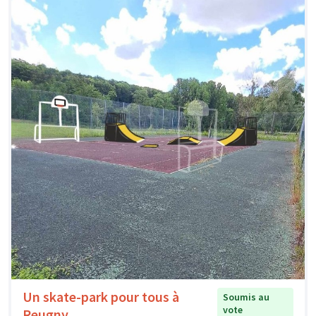
Un skate-park pour tous à
Soumis au
vote
Reugny