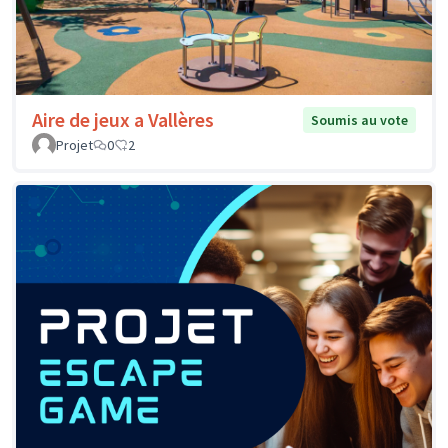
Aire de jeux a Vallères
Soumis au vote
Projet
0
2