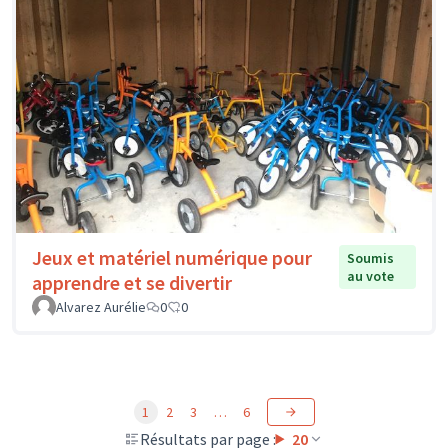
Jeux et matériel numérique pour
Soumis
au vote
apprendre et se divertir
Alvarez Aurélie
0
0
1
2
3
…
6
Résultats par page :
20