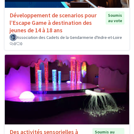
Développement de scenarios pour
Soumis
au vote
l’Escape Game à destination des
jeunes de 14 à 18 ans
Association des Cadets de la Gendarmerie d'Indre-et-Loire
0
0
Des activités sensorielles à
Soumis au