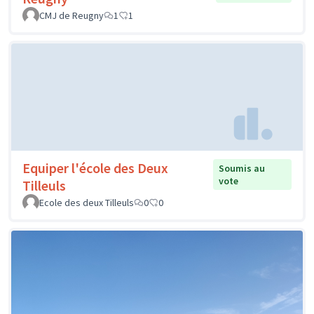
CMJ de Reugny
1
1
Equiper l'école des Deux
Soumis au
vote
Tilleuls
Ecole des deux Tilleuls
0
0