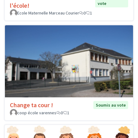
vote
l'école!
Ecole Maternelle Marceau Courier
0
1
Change ta cour !
Soumis au vote
coop école varennes
0
1