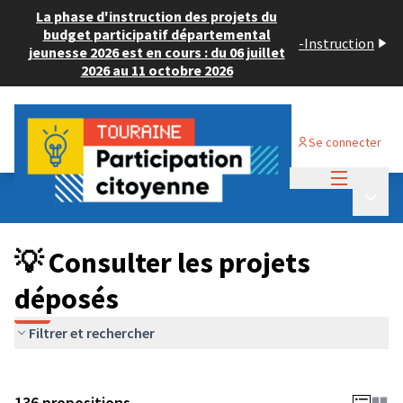
La phase d'instruction des projets du
budget participatif départemental
-
Instruction
jeunesse 2026 est en cours : du 06 juillet
2026 au 11 octobre 2026
Se connecter
Menu princi
Budget Participatif JEUNESSE 2024
/
Menu p
💡 Consulter les projets déposés
💡 Consulter les projets
déposés
Filtrer et rechercher
136 propositions