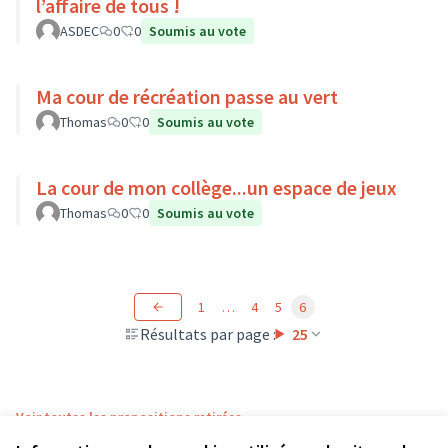
l’affaire de tous !
ASDEC
0
0
Soumis au vote
Ma cour de récréation passe au vert
Thomas
0
0
Soumis au vote
La cour de mon collège...un espace de jeux
Thomas
0
0
Soumis au vote
1
…
4
5
6
Résultats par page :
25
Voir toutes les propositions retirées