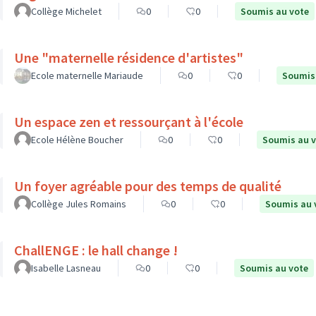
Collège Michelet
0
0
Soumis au vote
Une "maternelle résidence d'artistes"
Ecole maternelle Mariaude
0
0
Soumis
Un espace zen et ressourçant à l'école
Ecole Hélène Boucher
0
0
Soumis au 
Un foyer agréable pour des temps de qualité
Collège Jules Romains
0
0
Soumis au 
ChallENGE : le hall change !
Isabelle Lasneau
0
0
Soumis au vote