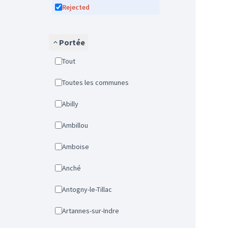
Rejected
Portée
Tout
Toutes les communes
Abilly
Ambillou
Amboise
Anché
Antogny-le-Tillac
Artannes-sur-Indre