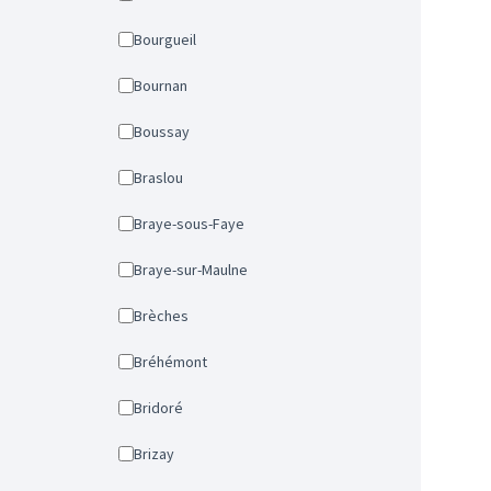
Bourgueil
Bournan
Boussay
Braslou
Braye-sous-Faye
Braye-sur-Maulne
Brèches
Bréhémont
Bridoré
Brizay