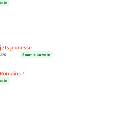
vote
jets jeunesse
20
Soumis au vote
s Romains !
vote