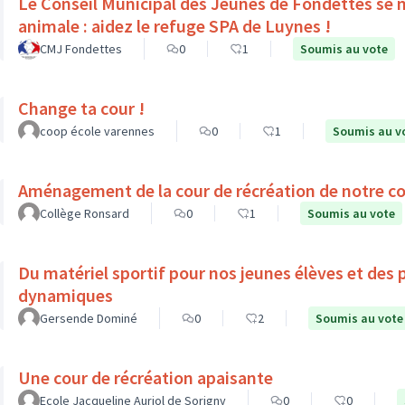
Le Conseil Municipal des Jeunes de Fondettes se m
animale : aidez le refuge SPA de Luynes !
CMJ Fondettes
0
1
Soumis au vote
Change ta cour !
coop école varennes
0
1
Soumis au v
Aménagement de la cour de récréation de notre co
Collège Ronsard
0
1
Soumis au vote
Du matériel sportif pour nos jeunes élèves et des 
dynamiques
Gersende Dominé
0
2
Soumis au vote
Une cour de récréation apaisante
Ecole Jacqueline Auriol de Sorigny
0
0