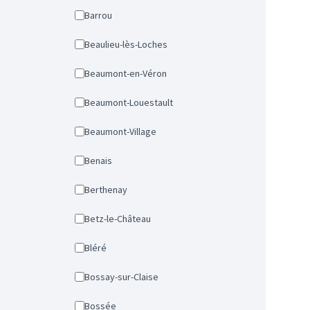
Barrou
Beaulieu-lès-Loches
Beaumont-en-Véron
Beaumont-Louestault
Beaumont-Village
Benais
Berthenay
Betz-le-Château
Bléré
Bossay-sur-Claise
Bossée