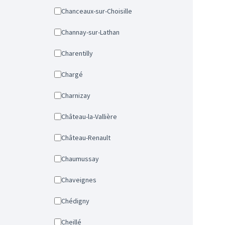
Chanceaux-sur-Choisille
Channay-sur-Lathan
Charentilly
Chargé
Charnizay
Château-la-Vallière
Château-Renault
Chaumussay
Chaveignes
Chédigny
Cheillé