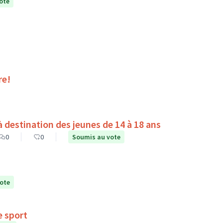
ote
re!
destination des jeunes de 14 à 18 ans
0
0
Soumis au vote
ote
vec le sport