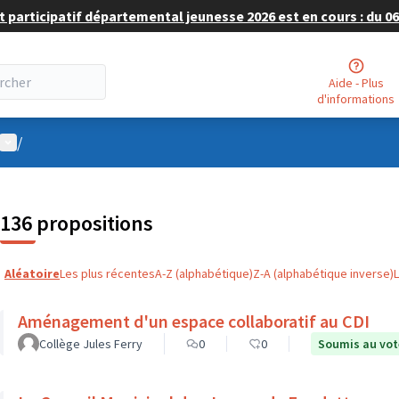
 participatif départemental jeunesse 2026 est en cours : du 06 
Aide - Plus
d'informations
Menu utilisateur
/
136 propositions
Aléatoire
Les plus récentes
A-Z (alphabétique)
Z-A (alphabétique inverse)
Aménagement d'un espace collaboratif au CDI
Collège Jules Ferry
0
0
Soumis au vot