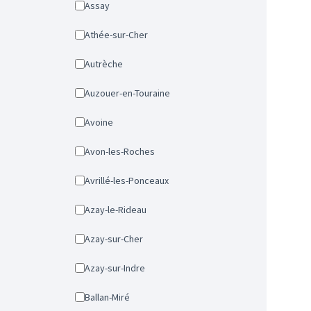
Assay
Athée-sur-Cher
Autrèche
Auzouer-en-Touraine
Avoine
Avon-les-Roches
Avrillé-les-Ponceaux
Azay-le-Rideau
Azay-sur-Cher
Azay-sur-Indre
Ballan-Miré