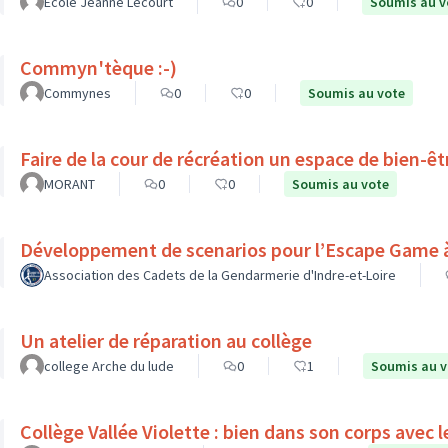
Ecole Jeanne Lecourt
0
0
Soumis au v
Commyn'tèque :-)
Commynes
0
0
Soumis au vote
Faire de la cour de récréation un espace de bien-êt
MORANT
0
0
Soumis au vote
Développement de scenarios pour l’Escape Game à 
Association des Cadets de la Gendarmerie d'Indre-et-Loire
Un atelier de réparation au collège
college Arche du lude
0
1
Soumis au v
Collège Vallée Violette : bien dans son corps a