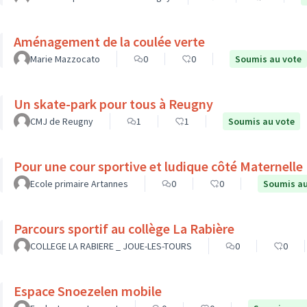
Aménagement de la coulée verte
Marie Mazzocato
0
0
Soumis au vote
Un skate-park pour tous à Reugny
CMJ de Reugny
1
1
Soumis au vote
Pour une cour sportive et ludique côté Maternelle
Ecole primaire Artannes
0
0
Soumis au
Parcours sportif au collège La Rabière
COLLEGE LA RABIERE _ JOUE-LES-TOURS
0
0
Espace Snoezelen mobile