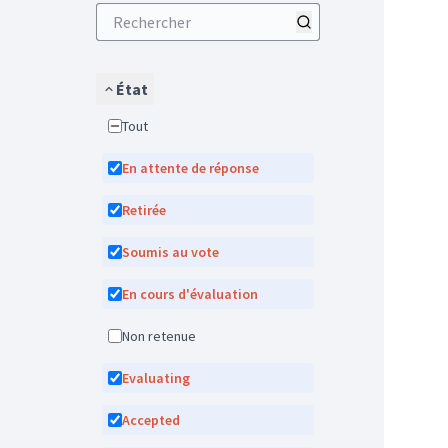
État
Tout
En attente de réponse
Retirée
Soumis au vote
En cours d'évaluation
Non retenue
Evaluating
Accepted