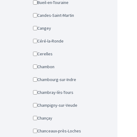
Bueil-en-Touraine
Candes-Saint-Martin
Cangey
Céré-la-Ronde
Cerelles
Chambon
Chambourg-sur-Indre
Chambray-lès-Tours
Champigny-sur-Veude
Chançay
Chanceaux-près-Loches