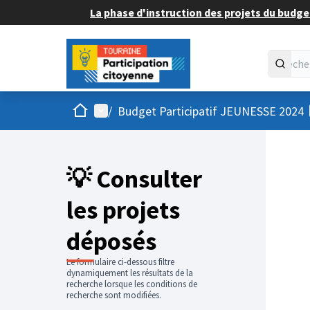
La phase d'instruction des projets du budget
Accueil
Menu principal
/
Budget Participatif JEUNESSE 2024
💡 Consulter
les projets
déposés
Le formulaire ci-dessous filtre
dynamiquement les résultats de la
recherche lorsque les conditions de
recherche sont modifiées.