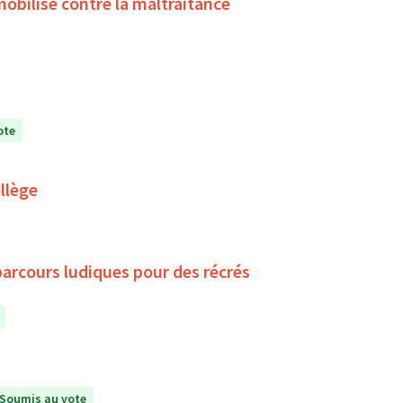
obilise contre la maltraitance
ote
llège
parcours ludiques pour des récrés
Soumis au vote