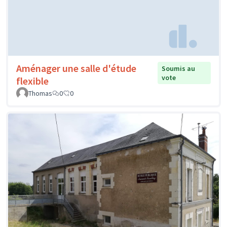
Aménager une salle d'étude
Soumis au
vote
flexible
Thomas
0
0