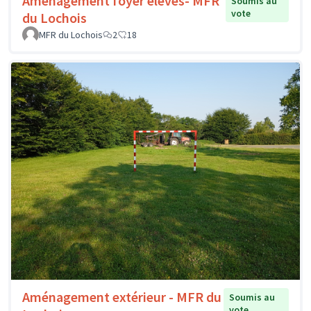
Aménagement foyer élèves- MFR
Soumis au
vote
du Lochois
MFR du Lochois
2
18
Aménagement extérieur - MFR du
Soumis au
vote