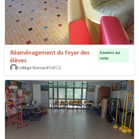
Réaménagement du foyer des
Soumis au
vote
élèves
Collège Ronsard
0
1