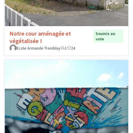
Notre cour aménagée et
Soumis au
vote
végétalisée !
Ecole Armande Tremblay
1
24