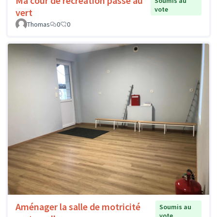
Ma cour de récréation passe au
Soumis au
vote
vert
Thomas
0
0
Aménager la salle de motricité
Soumis au
vote