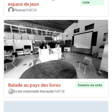
vote
espace de jeux
Thomas
0
0
Balade au pays des livres
Soumis au vote
Ecole maternelle Mariaude
0
0