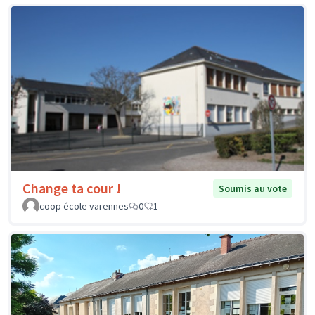
Change ta cour !
Soumis au vote
coop école varennes
0
1