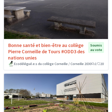
Bonne santé et bien-être au collège
Soumis
au vote
Pierre Corneille de Tours #ODD3 des
nations unies
Ecodélégué.e.s du collège Corneille / Corneille 2030
1
20