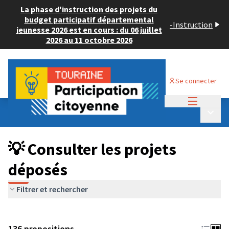
La phase d'instruction des projets du
budget participatif départemental
-
Instruction
jeunesse 2026 est en cours : du 06 juillet
2026 au 11 octobre 2026
Se connecter
Menu princi
Budget Participatif JEUNESSE 2024
/
Menu p
💡 Consulter les projets déposés
💡 Consulter les projets
déposés
Filtrer et rechercher
136 propositions