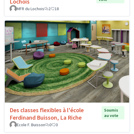
Lochois
MFR du Lochois
2
18
Des classes flexibles à l'école
Soumis
au vote
Ferdinand Buisson, La Riche
Ecole F. Buisson
0
0