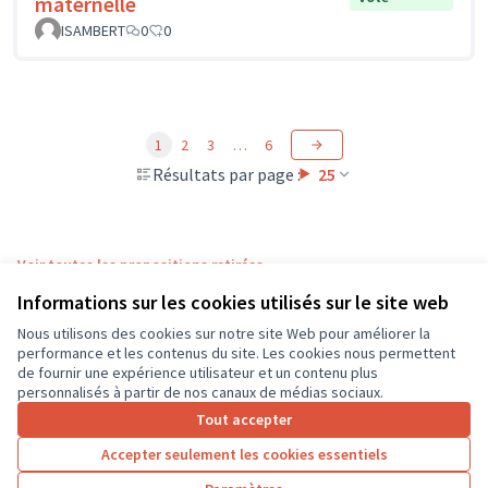
maternelle
ISAMBERT
0
0
1
2
3
…
6
Résultats par page :
25
Voir toutes les propositions retirées
Informations sur les cookies utilisés sur le site web
Nous utilisons des cookies sur notre site Web pour améliorer la
Conditions d'utilisation
performance et les contenus du site. Les cookies nous permettent
Paramètres des cookies
de fournir une expérience utilisateur et un contenu plus
CD37 sur X
CD37 sur Facebook
CD37 sur Instagram
CD37 sur YouTube
personnalisés à partir de nos canaux de médias sociaux.
(Lien externe)
(Lien externe)
(Lien externe)
(Lien externe)
Tout accepter
Accepter seulement les cookies essentiels
Licence Cre
(Lien extern