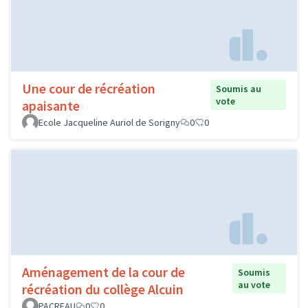
Une cour de récréation
Soumis au
vote
apaisante
Ecole Jacqueline Auriol de Sorigny
0
0
Aménagement de la cour de
Soumis
au vote
récréation du collège Alcuin
PACREAU
0
0