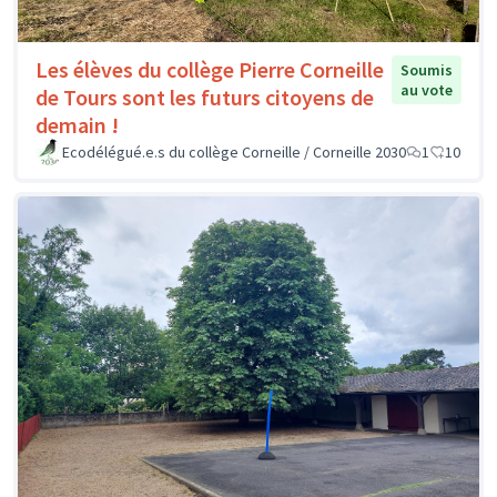
Les élèves du collège Pierre Corneille
Soumis
au vote
de Tours sont les futurs citoyens de
demain !
Ecodélégué.e.s du collège Corneille / Corneille 2030
1
10