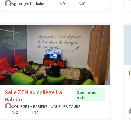
Ageorges Nathalie
0
0
Salle ZEN au collège La
Soumis au
vote
Rabière
COLLEGE LA RABIERE _ JOUE-LES-TOURS
0
0