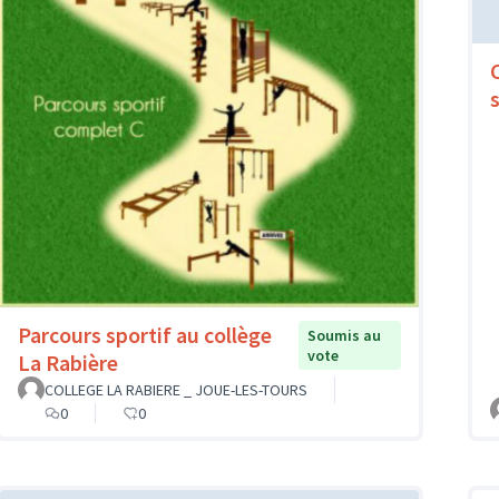
Parcours sportif au collège
Soumis au
vote
La Rabière
COLLEGE LA RABIERE _ JOUE-LES-TOURS
0
0