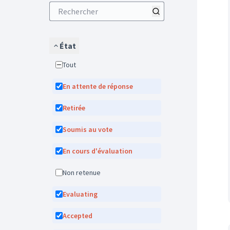
État
Tout
En attente de réponse
Retirée
Soumis au vote
En cours d'évaluation
Non retenue
Evaluating
Accepted