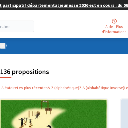
 participatif départemental jeunesse 2026 est en cours : du 06 
Aide - Plus
d'informations
Menu utilisateur
/
136 propositions
Aléatoire
Les plus récentes
A-Z (alphabétique)
Z-A (alphabétique inverse)
L