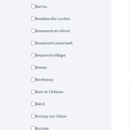
Barrou
Beaulieu-lès-Loches
Beaumont-en-Véron
Beaumont-Louestault
Beaumont-Village
Benais
Berthenay
Betz-le-Château
Bléré
Bossay-sur-Claise
Bossée