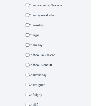
Chanceaux-sur-Choisille
Channay-sur-Lathan
Charentilly
Chargé
Charnizay
Château-la-Vallière
Château-Renault
Chaumussay
Chaveignes
Chédigny
Cheillé