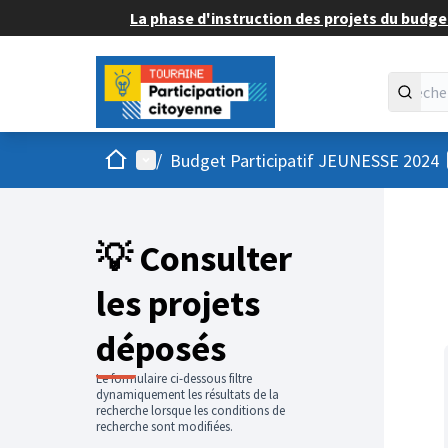
La phase d'instruction des projets du budget
Accueil
Menu principal
/
Budget Participatif JEUNESSE 2024
💡 Consulter
les projets
déposés
Le formulaire ci-dessous filtre
dynamiquement les résultats de la
recherche lorsque les conditions de
recherche sont modifiées.