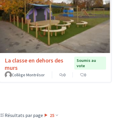
La classe en dehors des
Soumis au
vote
murs
Collège Montrésor
0
0
Résultats par page :
25