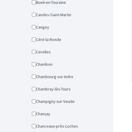
Bueil-en-Touraine
Candes-Saint-Martin
Cangey
Céré-la-Ronde
Cerelles
Chambon
Chambourg-sur-Indre
Chambray-lès-Tours
Champigny-sur-Veude
Chançay
Chanceaux-près-Loches