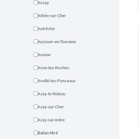
Assay
Athée-sur-Cher
Autrèche
Auzouer-en-Touraine
Avoine
Avon-les-Roches
Avrillé-les-Ponceaux
Azay-le-Rideau
Azay-sur-Cher
Azay-sur-Indre
Ballan-Miré