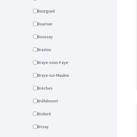
Bourgueil
Bournan
Boussay
Braslou
Braye-sous-Faye
Braye-sur-Maulne
Brèches
Bréhémont
Bridoré
Brizay