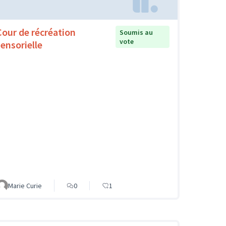
Cour de récréation
Soumis au
vote
sensorielle
Marie Curie
0
1