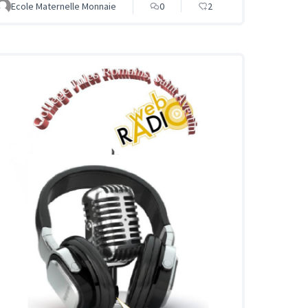
Ecole Maternelle Monnaie
0
2