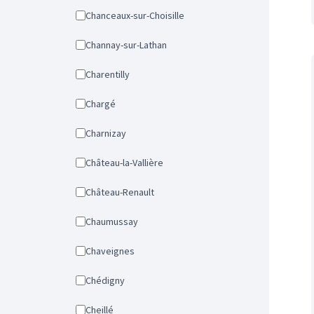
Chanceaux-sur-Choisille
Channay-sur-Lathan
Charentilly
Chargé
Charnizay
Château-la-Vallière
Château-Renault
Chaumussay
Chaveignes
Chédigny
Cheillé