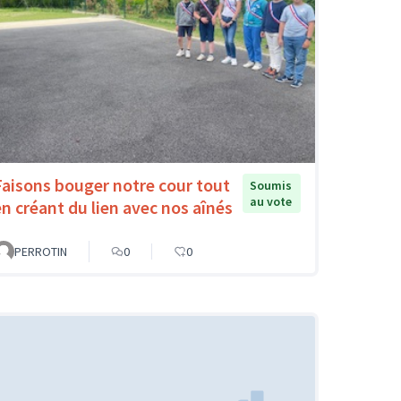
Faisons bouger notre cour tout
Soumis
au vote
en créant du lien avec nos aînés
PERROTIN
0
0