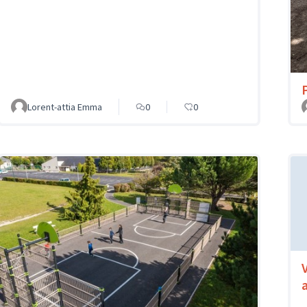
Lorent-attia Emma
0
0