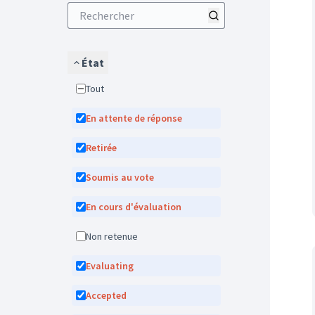
État
Tout
En attente de réponse
Retirée
Soumis au vote
En cours d'évaluation
Non retenue
Evaluating
Accepted