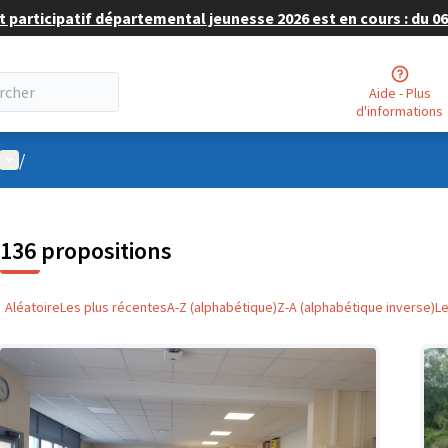
 participatif départemental jeunesse 2026 est en cours : du 06 
Aide - Plus
d'informations
Menu utilisateur
/
136 propositions
Aléatoire
Les plus récentes
A-Z (alphabétique)
Z-A (alphabétique inverse)
L