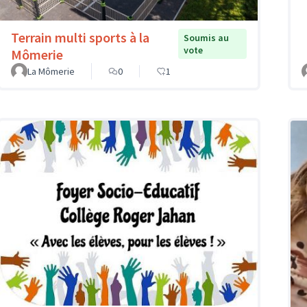
Terrain multi sports à la
Soumis au
vote
Mômerie
La Mômerie
0
1