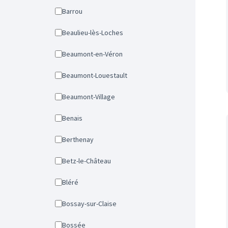
Barrou
Beaulieu-lès-Loches
Beaumont-en-Véron
Beaumont-Louestault
Beaumont-Village
Benais
Berthenay
Betz-le-Château
Bléré
Bossay-sur-Claise
Bossée