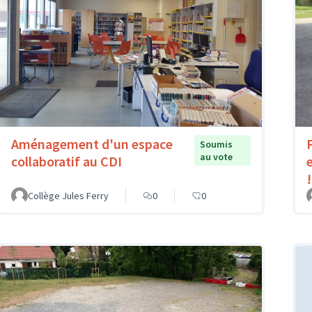
Aménagement d'un espace
Soumis
au vote
collaboratif au CDI
!
Collège Jules Ferry
0
0