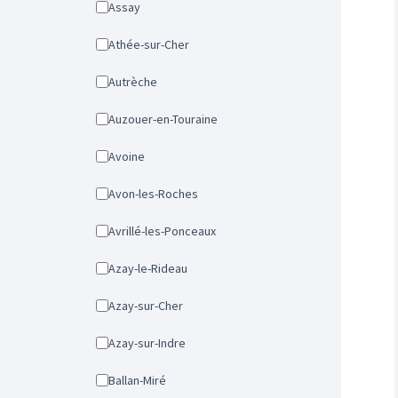
Assay
Athée-sur-Cher
Autrèche
Auzouer-en-Touraine
Avoine
Avon-les-Roches
Avrillé-les-Ponceaux
Azay-le-Rideau
Azay-sur-Cher
Azay-sur-Indre
Ballan-Miré