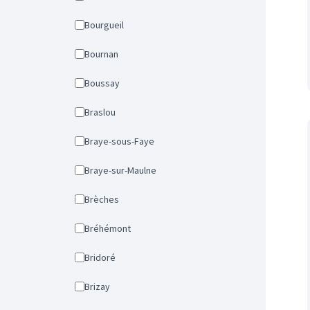
Bourgueil
Bournan
Boussay
Braslou
Braye-sous-Faye
Braye-sur-Maulne
Brèches
Bréhémont
Bridoré
Brizay