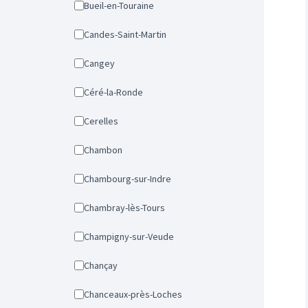
Bueil-en-Touraine
Candes-Saint-Martin
Cangey
Céré-la-Ronde
Cerelles
Chambon
Chambourg-sur-Indre
Chambray-lès-Tours
Champigny-sur-Veude
Chançay
Chanceaux-près-Loches