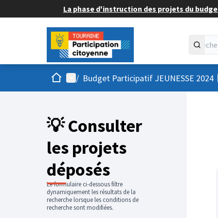
La phase d'instruction des projets du budget
Accueil
Menu principal
/
Budget Participatif JEUNESSE 2024
💡 Consulter
les projets
déposés
Le formulaire ci-dessous filtre
dynamiquement les résultats de la
recherche lorsque les conditions de
recherche sont modifiées.