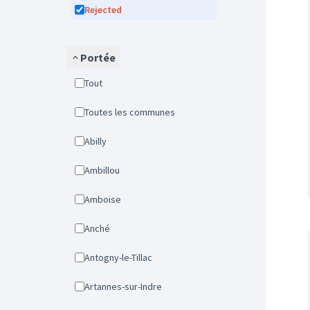
Rejected
Portée
Tout
Toutes les communes
Abilly
Ambillou
Amboise
Anché
Antogny-le-Tillac
Artannes-sur-Indre