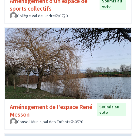
Aménagement d’un espace de
Soumis au
vote
sports collectifs
Collège val de l'indre
0
0
Aménagement de l'espace René
Soumis au
vote
Messon
Conseil Municipal des Enfants
0
0