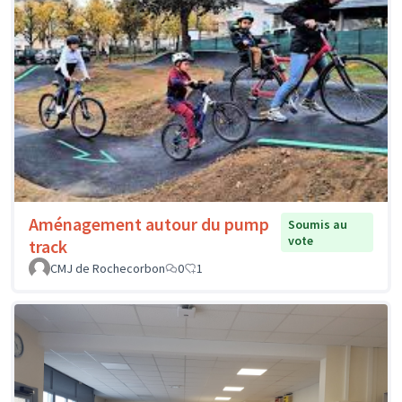
Aménagement autour du pump
Soumis au
vote
track
CMJ de Rochecorbon
0
1