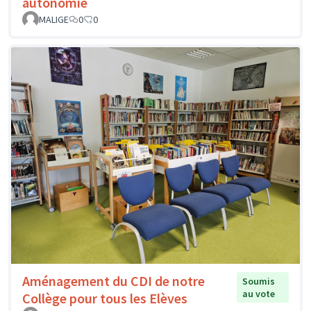
autonomie
MALIGE
0
0
Aménagement du CDI de notre
Soumis
au vote
Collège pour tous les Elèves