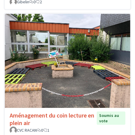
Gibelin
0
2
Aménagement du coin lecture en
Soumis au
vote
plein air
CVC RACAN
0
1