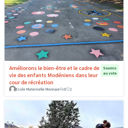
Améliorons le bien-être et le cadre de
Soumis
au vote
vie des enfants Modéniens dans leur
cour de récréation
Ecole Maternelle Monnaie
0
2