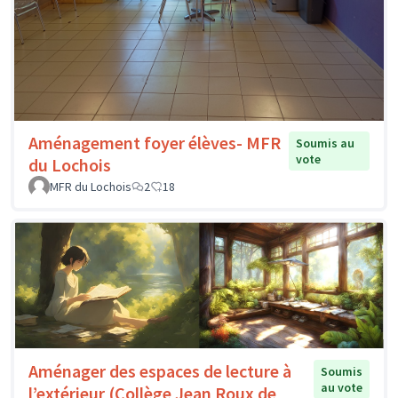
Aménagement foyer élèves- MFR
Soumis au
vote
du Lochois
MFR du Lochois
2
18
Aménager des espaces de lecture à
Soumis
au vote
l’extérieur (Collège Jean Roux de