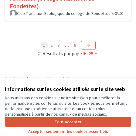
Fondettes)
Club Transition Ecologique du collège de Fondettes
0
0
1
2
3
…
6
Résultats par page :
25
Voir toutes les propositions retirées
Informations sur les cookies utilisés sur le site web
Nous utilisons des cookies sur notre site Web pour améliorer la
Conditions d'utilisation
performance et les contenus du site. Les cookies nous permettent
Paramètres des cookies
de fournir une expérience utilisateur et un contenu plus
CD37 sur X
CD37 sur Facebook
CD37 sur Instagram
CD37 sur YouTube
personnalisés à partir de nos canaux de médias sociaux.
(Lien externe)
(Lien externe)
(Lien externe)
(Lien externe)
Tout accepter
Accepter seulement les cookies essentiels