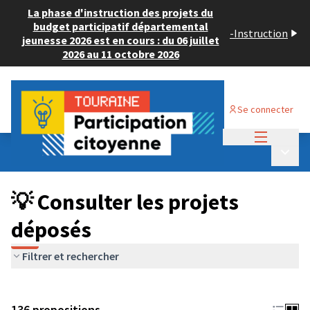
La phase d'instruction des projets du
budget participatif départemental
-
Instruction
jeunesse 2026 est en cours : du 06 juillet
2026 au 11 octobre 2026
Se connecter
Menu princi
Budget Participatif JEUNESSE 2024
/
Menu p
💡 Consulter les projets déposés
💡 Consulter les projets
déposés
Filtrer et rechercher
136 propositions