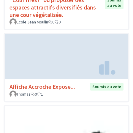
Soumis
au vote
espaces attractifs diversifiés dans
une cour végétalisée.
Ecole Jean Moulin
0
0
Affiche Accroche Expose...
Soumis au vote
Thomas
0
1