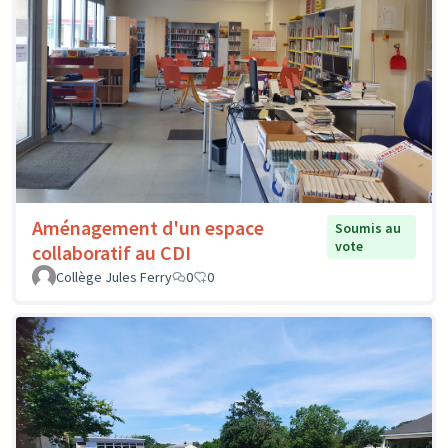
Aménagement d'un espace
Soumis au
vote
collaboratif au CDI
Collège Jules Ferry
0
0