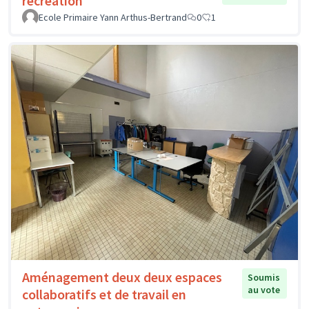
récréation
Ecole Primaire Yann Arthus-Bertrand
0
1
Aménagement deux deux espaces
Soumis
au vote
collaboratifs et de travail en