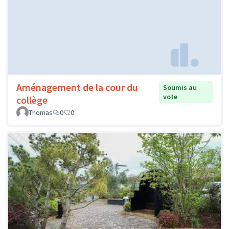
Aménagement de la cour du
Soumis au
vote
collège
Thomas
0
0