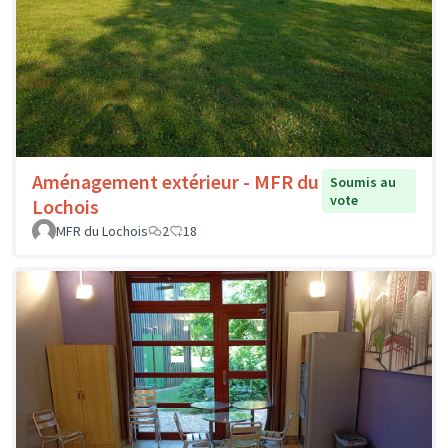
Aménagement extérieur - MFR du
Soumis au
vote
Lochois
MFR du Lochois
2
18