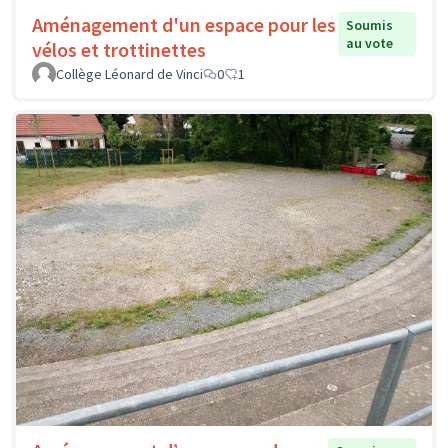
Aménagement d'un espace pour les
Soumis
au vote
vélos et trottinettes
Collège Léonard de Vinci
0
1