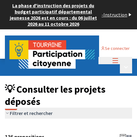
La phase d'instruction des projets du
budget participatif départemental
-
Instruction
jeunesse 2026 est en cours : du 06 juillet
2026 au 11 octobre 2026
Se connecter
Menu princi
Budget Participatif JEUNESSE 2024
/
Menu p
💡 Consulter les projets déposés
💡 Consulter les projets
déposés
Filtrer et rechercher
136 propositions