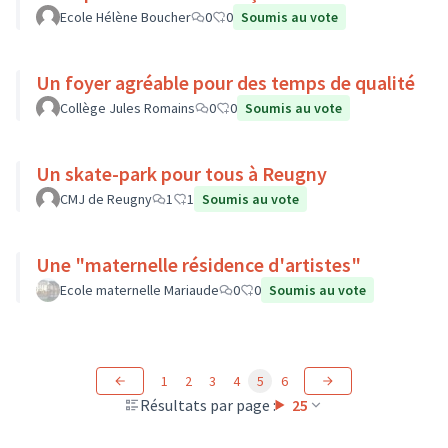
Ecole Hélène Boucher
0
0
Soumis au vote
Un foyer agréable pour des temps de qualité
Collège Jules Romains
0
0
Soumis au vote
Un skate-park pour tous à Reugny
CMJ de Reugny
1
1
Soumis au vote
Une "maternelle résidence d'artistes"
Ecole maternelle Mariaude
0
0
Soumis au vote
1
2
3
4
5
6
Résultats par page :
25