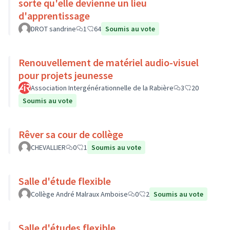
sorte qu'elle devienne un lieu
d'apprentissage
DROT sandrine
1
64
Soumis au vote
Renouvellement de matériel audio-visuel
pour projets jeunesse
Association Intergénérationnelle de la Rabière
3
20
Soumis au vote
Rêver sa cour de collège
CHEVALLIER
0
1
Soumis au vote
Salle d'étude flexible
Collège André Malraux Amboise
0
2
Soumis au vote
Salle d'études flexible