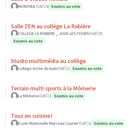
MONTHEIL
0
0
Soumis au vote
Salle ZEN au collège La Rabière
COLLEGE LA RABIERE _ JOUE-LES-TOURS
0
0
Soumis au vote
Studio multimédia au collège
college Arche du lude
0
1
Soumis au vote
Terrain multi sports à la Mômerie
La Mômerie
0
1
Soumis au vote
Tous en cuisine!
Ecole Maternelle Marceau Courier
0
1
Soumis au vote