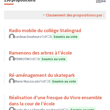
Classement des propositions par :
Radio mobile du collège Stalingrad
Lardeau bouhours
0
0
Soumis au vote
Ramenons des arbres à l'école
PERROTIN
0
0
Soumis au vote
Ré-aménagement du skatepark
Marie Mazzocato
0
0
Soumis au vote
Réalisation d'une fresque du Vivre ensemble
dans la cour de l'école
Ecole de La Chapelle aux Naux
0
1
Soumis au vote