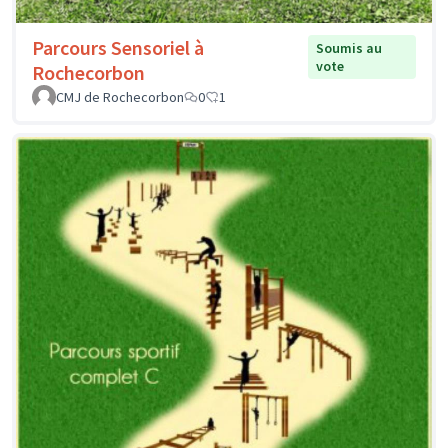
Parcours Sensoriel à
Soumis au
vote
Rochecorbon
CMJ de Rochecorbon
0
1