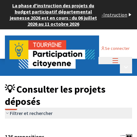
La phase d'instruction des projets du
budget participatif départemental
-
Instruction
jeunesse 2026 est en cours : du 06 juillet
2026 au 11 octobre 2026
Se connecter
Menu princi
Budget Participatif JEUNESSE 2024
/
Menu p
💡 Consulter les projets déposés
💡 Consulter les projets
déposés
Filtrer et rechercher
136 propositions