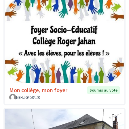
Mon collège, mon foyer
Soumis au vote
NEHLIG
0
0