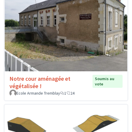
Notre cour aménagée et
Soumis au
vote
végétalisée !
Ecole Armande Tremblay
1
24