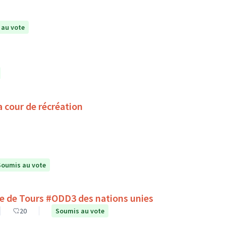
 au vote
a cour de récréation
Soumis au vote
lle de Tours #ODD3 des nations unies
20
Soumis au vote