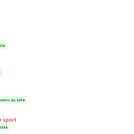
ote
e
umis au vote
vec le sport
vote