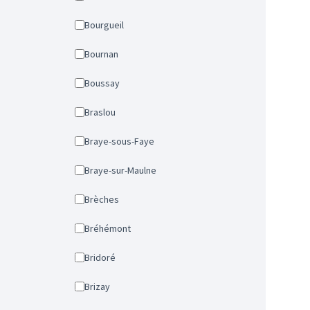
Bourgueil
Bournan
Boussay
Braslou
Braye-sous-Faye
Braye-sur-Maulne
Brèches
Bréhémont
Bridoré
Brizay