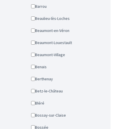
Barrou
Beaulieu-lès-Loches
Beaumont-en-Véron
Beaumont-Louestault
Beaumont-Village
Benais
Berthenay
Betz-le-Château
Bléré
Bossay-sur-Claise
Bossée