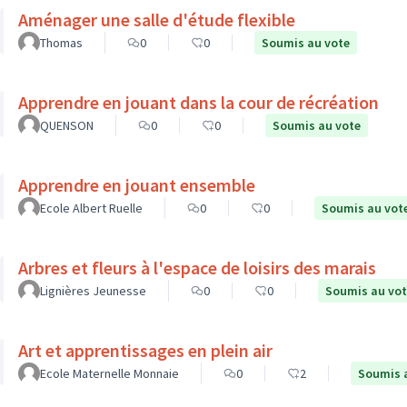
Aménager une salle d'étude flexible
Thomas
0
0
Soumis au vote
Apprendre en jouant dans la cour de récréation
QUENSON
0
0
Soumis au vote
Apprendre en jouant ensemble
Ecole Albert Ruelle
0
0
Soumis au vot
Arbres et fleurs à l'espace de loisirs des marais
Lignières Jeunesse
0
0
Soumis au vo
Art et apprentissages en plein air
Ecole Maternelle Monnaie
0
2
Soumis 