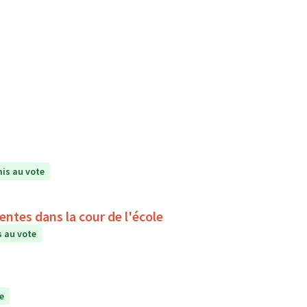
is au vote
ntes dans la cour de l'école
 au vote
e