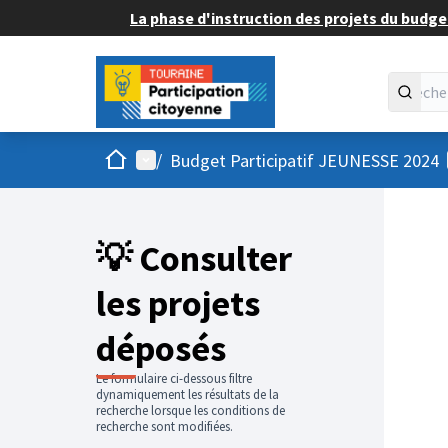
La phase d'instruction des projets du budget
Accueil
Menu principal
/
Budget Participatif JEUNESSE 2024
💡 Consulter
les projets
déposés
Le formulaire ci-dessous filtre
dynamiquement les résultats de la
recherche lorsque les conditions de
recherche sont modifiées.