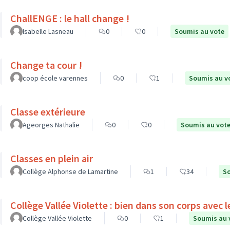
ChallENGE : le hall change !
Isabelle Lasneau
0
0
Soumis au vote
Change ta cour !
coop école varennes
0
1
Soumis au v
Classe extérieure
Ageorges Nathalie
0
0
Soumis au vot
Classes en plein air
Collège Alphonse de Lamartine
1
34
So
Collège Vallée Violette : bien dans son corps a
Collège Vallée Violette
0
1
Soumis au 