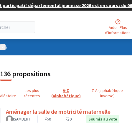
 participatif départemental jeunesse 2026 est en cours : du 06 
Aide - Plus
d'informations
Menu utilisateur
/
136 propositions
Les plus
A-Z
Z-A (alphabétique
Aléatoire
récentes
(alphabétique)
inverse)
Aménager la salle de motricité maternelle
ISAMBERT
0
0
Soumis au vote