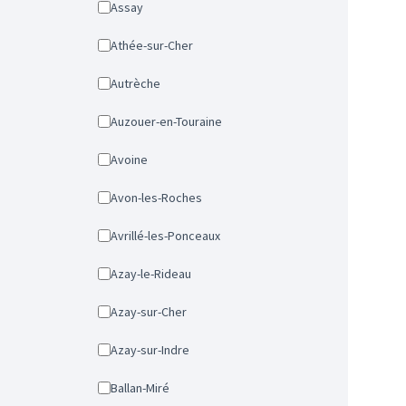
Assay
Athée-sur-Cher
Autrèche
Auzouer-en-Touraine
Avoine
Avon-les-Roches
Avrillé-les-Ponceaux
Azay-le-Rideau
Azay-sur-Cher
Azay-sur-Indre
Ballan-Miré