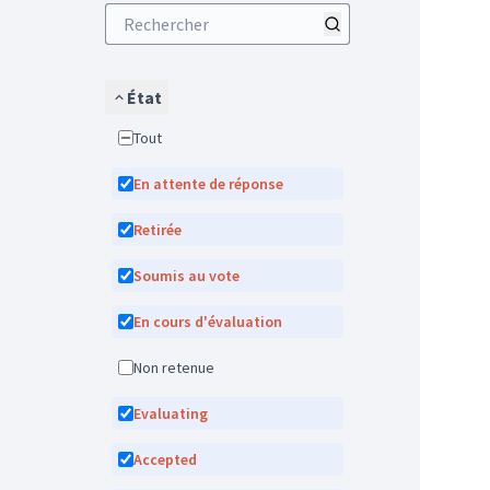
État
Tout
En attente de réponse
Retirée
Soumis au vote
En cours d'évaluation
Non retenue
Evaluating
Accepted