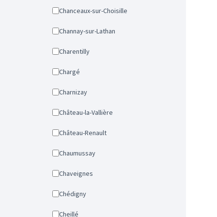
Chanceaux-sur-Choisille
Channay-sur-Lathan
Charentilly
Chargé
Charnizay
Château-la-Vallière
Château-Renault
Chaumussay
Chaveignes
Chédigny
Cheillé