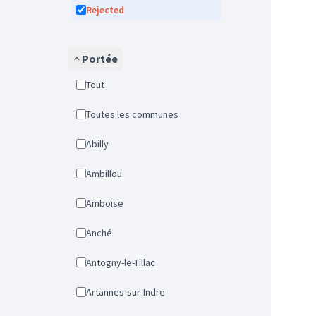
Rejected
Portée
Tout
Toutes les communes
Abilly
Ambillou
Amboise
Anché
Antogny-le-Tillac
Artannes-sur-Indre