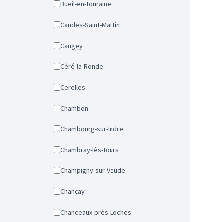
Bueil-en-Touraine
Candes-Saint-Martin
Cangey
Céré-la-Ronde
Cerelles
Chambon
Chambourg-sur-Indre
Chambray-lès-Tours
Champigny-sur-Veude
Chançay
Chanceaux-près-Loches