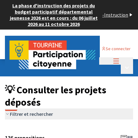
La phase d'instruction des projets du
budget participatif départemental
-
Instruction
jeunesse 2026 est en cours : du 06 juillet
2026 au 11 octobre 2026
Se connecter
Menu princi
Budget Participatif JEUNESSE 2024
/
Menu p
💡 Consulter les projets déposés
💡 Consulter les projets
déposés
Filtrer et rechercher
136 propositions