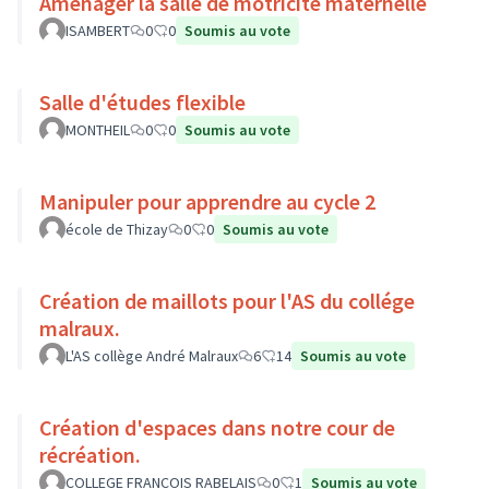
Aménager la salle de motricité maternelle
ISAMBERT
0
0
Soumis au vote
Salle d'études flexible
MONTHEIL
0
0
Soumis au vote
Manipuler pour apprendre au cycle 2
école de Thizay
0
0
Soumis au vote
Création de maillots pour l'AS du collége
malraux.
L'AS collège André Malraux
6
14
Soumis au vote
Création d'espaces dans notre cour de
récréation.
COLLEGE FRANCOIS RABELAIS
0
1
Soumis au vote