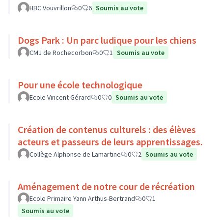
HBC Vouvrillon
0
6
Soumis au vote
Dogs Park : Un parc ludique pour les chiens
CMJ de Rochecorbon
0
1
Soumis au vote
Pour une école technologique
Ecole Vincent Gérard
0
0
Soumis au vote
Création de contenus culturels : des élèves
acteurs et passeurs de leurs apprentissages.
Collège Alphonse de Lamartine
0
2
Soumis au vote
Aménagement de notre cour de récréation
Ecole Primaire Yann Arthus-Bertrand
0
1
Soumis au vote