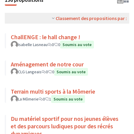
Classement des propositions par :
ChallENGE : le hall change !
Isabelle Lasneau
0
0
Soumis au vote
Aménagement de notre cour
CLG Langeais
0
0
Soumis au vote
Terrain multi sports à la Mômerie
La Mômerie
0
1
Soumis au vote
Du matériel sportif pour nos jeunes élèves
et des parcours ludiques pour des récrés
dynamiques