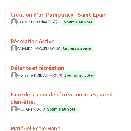
Création d'un Pumptrack - Saint-Epain
LATOUCHE Karine
6
28
Soumis au vote
Récréation Active
AMAMBAL MIGUEL
0
0
Soumis au vote
Détente et récréation
Morgane POIDEVIN
0
0
Soumis au vote
Faire de la cour de récréation un espace de
bien-être!
MORANT
0
0
Soumis au vote
Matériel Ecole Hand