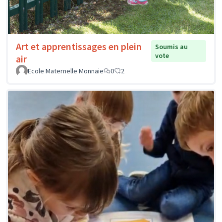
Art et apprentissages en plein
Soumis au
vote
air
Ecole Maternelle Monnaie
0
2