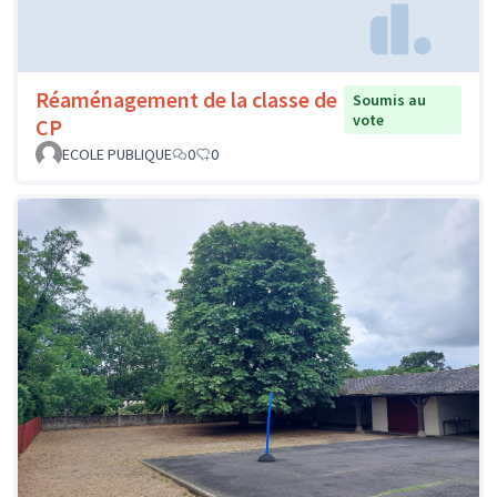
Réaménagement de la classe de
Soumis au
vote
CP
ECOLE PUBLIQUE
0
0