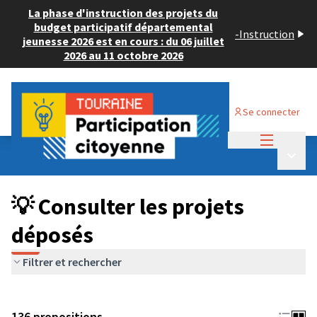
La phase d'instruction des projets du
budget participatif départemental
-
Instruction
jeunesse 2026 est en cours : du 06 juillet
2026 au 11 octobre 2026
Se connecter
Menu princi
Budget Participatif JEUNESSE 2024
/
Menu p
💡 Consulter les projets déposés
💡 Consulter les projets
déposés
Filtrer et rechercher
136 propositions