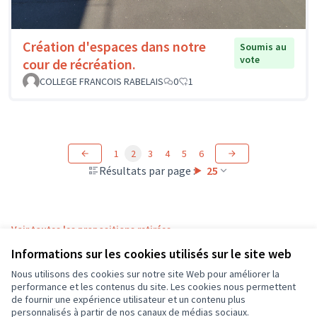
Création d'espaces dans notre
Soumis au
vote
cour de récréation.
COLLEGE FRANCOIS RABELAIS
0
1
1
2
3
4
5
6
Résultats par page :
25
Voir toutes les propositions retirées
Informations sur les cookies utilisés sur le site web
Nous utilisons des cookies sur notre site Web pour améliorer la
Conditions d'utilisation
performance et les contenus du site. Les cookies nous permettent
Paramètres des cookies
de fournir une expérience utilisateur et un contenu plus
CD37 sur X
CD37 sur Facebook
CD37 sur Instagram
CD37 sur YouTube
personnalisés à partir de nos canaux de médias sociaux.