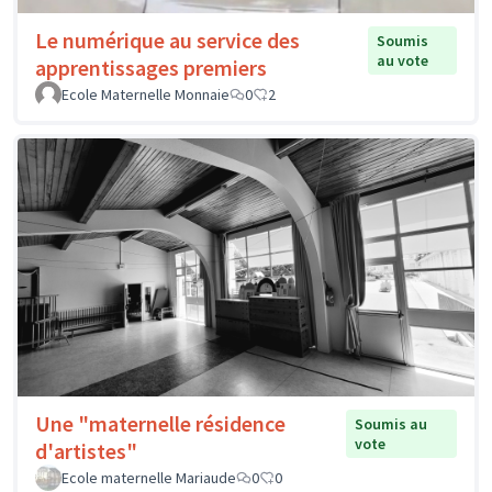
Le numérique au service des
Soumis
au vote
apprentissages premiers
Ecole Maternelle Monnaie
0
2
Une "maternelle résidence
Soumis au
vote
d'artistes"
Ecole maternelle Mariaude
0
0