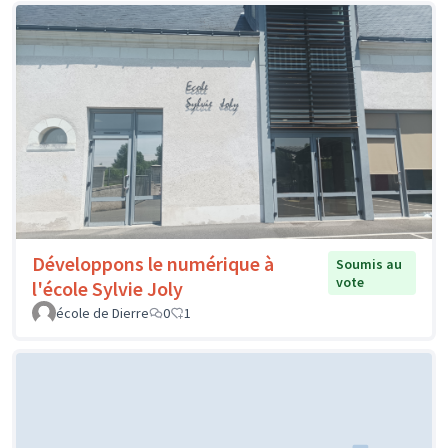
Développons le numérique à
Soumis au
vote
l'école Sylvie Joly
école de Dierre
0
1