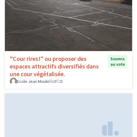
"Cour rires!" ou proposer des
Soumis
au vote
espaces attractifs diversifiés dans
une cour végétalisée.
Ecole Jean Moulin
0
0