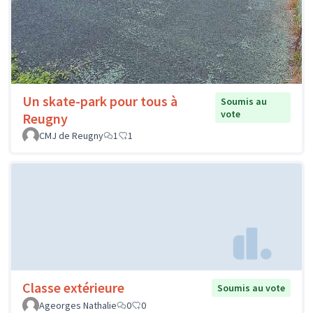
Un skate-park pour tous à
Soumis au
vote
Reugny
CMJ de Reugny
1
1
Classe extérieure
Soumis au vote
Ageorges Nathalie
0
0