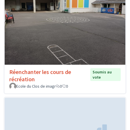
Réenchanter les cours de
Soumis au
vote
récréation
Ecole du Clos de imagr
0
0