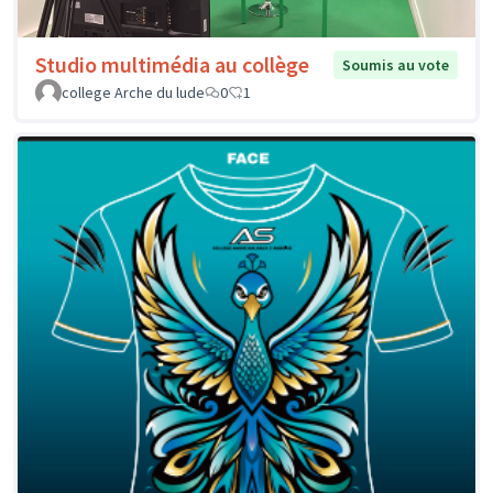
Studio multimédia au collège
Soumis au vote
college Arche du lude
0
1