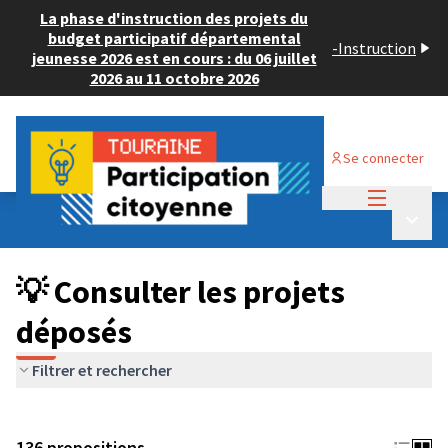
La phase d'instruction des projets du
budget participatif départemental
-
Instruction
jeunesse 2026 est en cours : du 06 juillet
2026 au 11 octobre 2026
Se connecter
Menu princi
Budget Participatif JEUNESSE 2024
/
Menu p
💡 Consulter les projets déposés
💡 Consulter les projets
déposés
Filtrer et rechercher
136 propositions