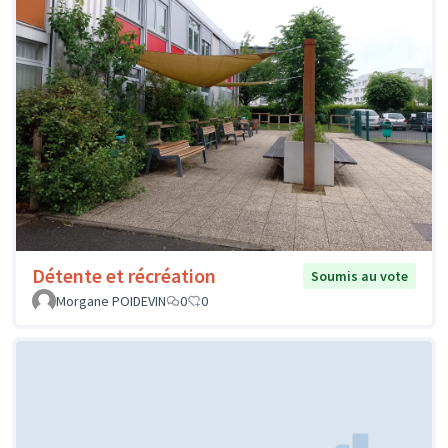
Détente et récréation
Soumis au vote
Morgane POIDEVIN
0
0