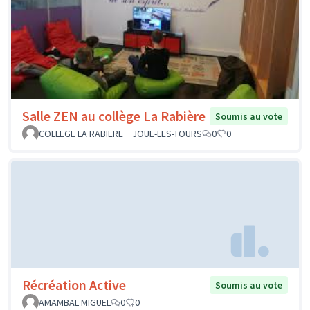
Salle ZEN au collège La Rabière
Soumis au vote
COLLEGE LA RABIERE _ JOUE-LES-TOURS
0
0
Récréation Active
Soumis au vote
AMAMBAL MIGUEL
0
0