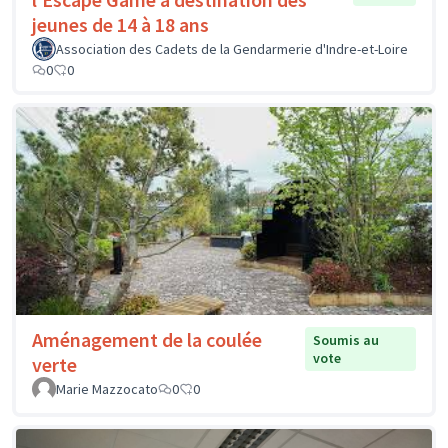
jeunes de 14 à 18 ans
Association des Cadets de la Gendarmerie d'Indre-et-Loire
0
0
Aménagement de la coulée
Soumis au
vote
verte
Marie Mazzocato
0
0