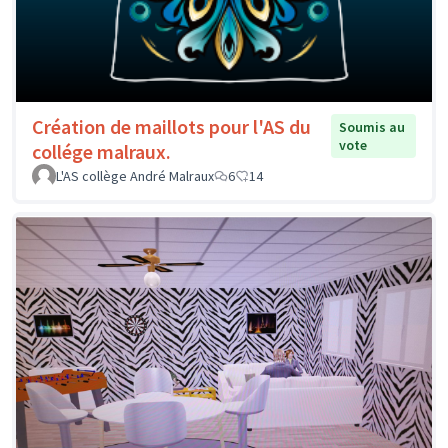
Création de maillots pour l'AS du
Soumis au
vote
collége malraux.
L'AS collège André Malraux
6
14