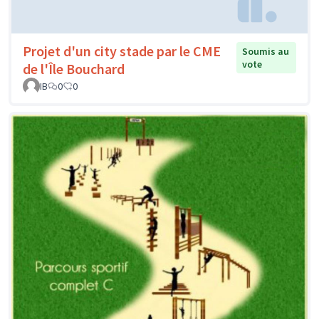
Projet d'un city stade par le CME
Soumis au
vote
de l'Île Bouchard
IB
0
0