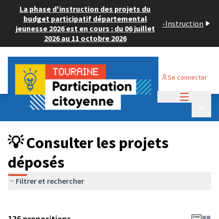
La phase d'instruction des projets du
budget participatif départemental
-
Instruction
jeunesse 2026 est en cours : du 06 juillet
2026 au 11 octobre 2026
Se connecter
Menu princi
Budget Participatif JEUNESSE 2024
/
Menu p
💡 Consulter les projets déposés
💡 Consulter les projets
déposés
Filtrer et rechercher
136 propositions