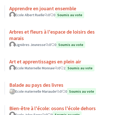
Apprendre en jouant ensemble
Ecole Albert Ruelle
0
0
Soumis au vote
Arbres et fleurs à l'espace de loisirs des
marais
Lignières Jeunesse
0
0
Soumis au vote
Art et apprentissages en plein air
Ecole Maternelle Monnaie
0
2
Soumis au vote
Balade au pays des livres
Ecole maternelle Mariaude
0
0
Soumis au vote
Bien-être à l'école: osons l'école dehors
Ecole Jules Ferry
0
0
Soumis au vote