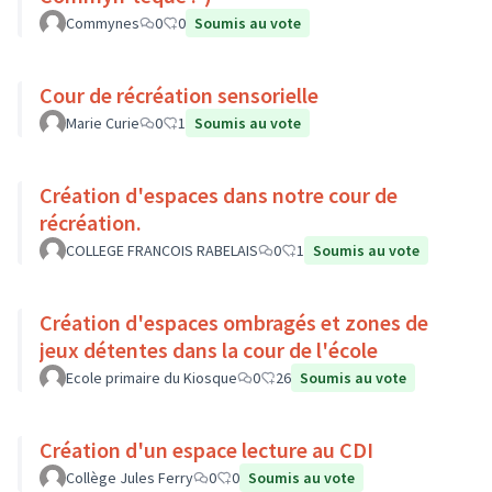
Commynes
0
0
Soumis au vote
Cour de récréation sensorielle
Marie Curie
0
1
Soumis au vote
Création d'espaces dans notre cour de
récréation.
COLLEGE FRANCOIS RABELAIS
0
1
Soumis au vote
Création d'espaces ombragés et zones de
jeux détentes dans la cour de l'école
Ecole primaire du Kiosque
0
26
Soumis au vote
Création d'un espace lecture au CDI
Collège Jules Ferry
0
0
Soumis au vote