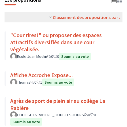
Classement des propositions par :
"Cour rires!" ou proposer des espaces
attractifs diversifiés dans une cour
végétalisée.
Ecole Jean Moulin
0
0
Soumis au vote
Affiche Accroche Expose...
Thomas
0
1
Soumis au vote
Agrès de sport de plein air au collège La
Rabière
COLLEGE LA RABIERE _ JOUE-LES-TOURS
0
0
Soumis au vote