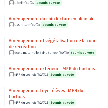
Gibelin
0
2
Soumis au vote
Aménagement du coin lecture en plein air
CVC RACAN
0
1
Soumis au vote
Aménagement et végétalisation de la cour
de récréation
Ecole maternelle Saint-Senoch
0
0
Soumis au vote
Aménagement extérieur - MFR du Lochois
MFR du Lochois
2
18
Soumis au vote
Aménagement foyer élèves- MFR du
Lochois
MFR du Lochois
2
18
Soumis au vote