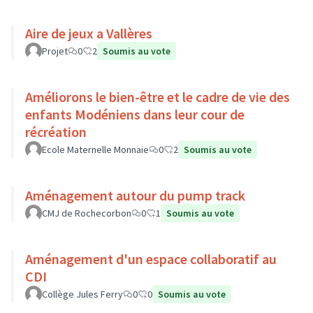
Aire de jeux a Vallères
Projet
0
2
Soumis au vote
Améliorons le bien-être et le cadre de vie des
enfants Modéniens dans leur cour de
récréation
Ecole Maternelle Monnaie
0
2
Soumis au vote
Aménagement autour du pump track
CMJ de Rochecorbon
0
1
Soumis au vote
Aménagement d'un espace collaboratif au
CDI
Collège Jules Ferry
0
0
Soumis au vote