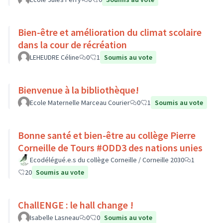
Bien-être et amélioration du climat scolaire
dans la cour de récréation
LEHEUDRE Céline
0
1
Soumis au vote
Bienvenue à la bibliothèque!
Ecole Maternelle Marceau Courier
0
1
Soumis au vote
Bonne santé et bien-être au collège Pierre
Corneille de Tours #ODD3 des nations unies
Ecodélégué.e.s du collège Corneille / Corneille 2030
1
20
Soumis au vote
ChallENGE : le hall change !
Isabelle Lasneau
0
0
Soumis au vote