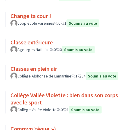
Change ta cour !
coop école varennes
0
1
Soumis au vote
Classe extérieure
Ageorges Nathalie
0
0
Soumis au vote
Classes en plein air
Collège Alphonse de Lamartine
1
34
Soumis au vote
Collège Vallée Violette : bien dans son corps
avec le sport
Collège Vallée Violette
0
1
Soumis au vote
Commyn'tèque :-)