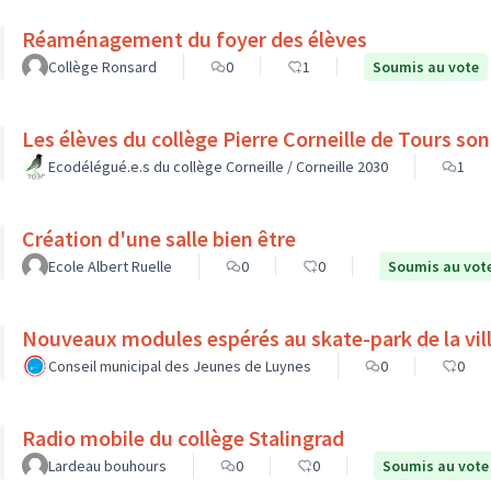
Réaménagement du foyer des élèves
Collège Ronsard
0
1
Soumis au vote
Les élèv
Ecodélégué.e.s du collège Corneille / Corneille 2030
1
Création d'une salle bien être
Ecole Albert Ruelle
0
0
Soumis au vot
Nouveaux modules espérés au skate-park de la vil
Conseil municipal des Jeunes de Luynes
0
0
Radio mobile du collège Stalingrad
Lardeau bouhours
0
0
Soumis au vote