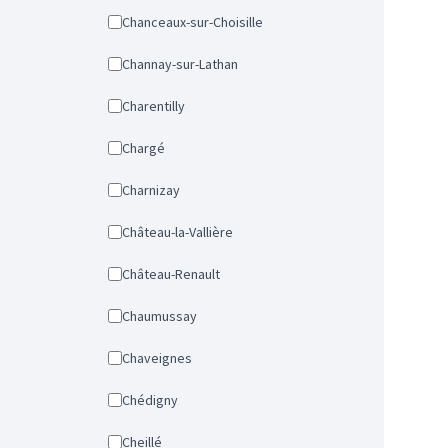
Chanceaux-sur-Choisille
Channay-sur-Lathan
Charentilly
Chargé
Charnizay
Château-la-Vallière
Château-Renault
Chaumussay
Chaveignes
Chédigny
Cheillé