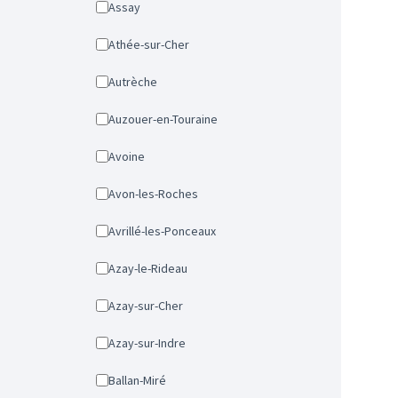
Assay
Athée-sur-Cher
Autrèche
Auzouer-en-Touraine
Avoine
Avon-les-Roches
Avrillé-les-Ponceaux
Azay-le-Rideau
Azay-sur-Cher
Azay-sur-Indre
Ballan-Miré