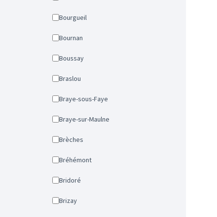
Bourgueil
Bournan
Boussay
Braslou
Braye-sous-Faye
Braye-sur-Maulne
Brèches
Bréhémont
Bridoré
Brizay