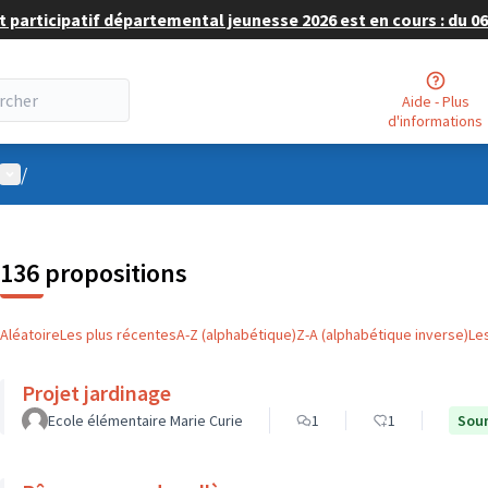
 participatif départemental jeunesse 2026 est en cours : du 06 
Aide - Plus
d'informations
Menu utilisateur
/
136 propositions
Aléatoire
Les plus récentes
A-Z (alphabétique)
Z-A (alphabétique inverse)
Le
Projet jardinage
Ecole élémentaire Marie Curie
1
1
Soum