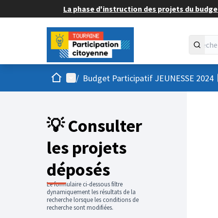
La phase d'instruction des projets du budget
Accueil
Menu principal
/
Budget Participatif JEUNESSE 2024
💡 Consulter
les projets
déposés
Le formulaire ci-dessous filtre
dynamiquement les résultats de la
recherche lorsque les conditions de
recherche sont modifiées.