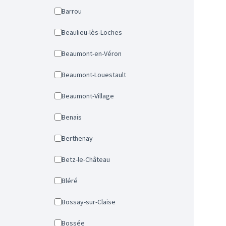
Barrou
Beaulieu-lès-Loches
Beaumont-en-Véron
Beaumont-Louestault
Beaumont-Village
Benais
Berthenay
Betz-le-Château
Bléré
Bossay-sur-Claise
Bossée