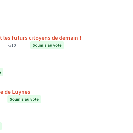
es du collège Pierre Corneille de Tours sont les futurs citoyens de demain !
10
Soumis au vote
e
le de Luynes
Soumis au vote