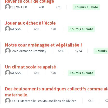
Rêver sa cour de collège
CHEVALLIER
0
1
Soumis au vote
Jouer aux échec à l'école
WESSAL
0
0
Soumis au vote
Notre cour aménagée et végétalisée !
Ecole Armande Tremblay
1
24
Soumis 
Un climat scolaire apaisé
WESSAL
0
0
Soumis au vote
Des équipements numériques collectifs comme aide à l'apprentissage à l'école
maternelle.
ECOLE Maternelle Les Moussaillons de Rivière
0