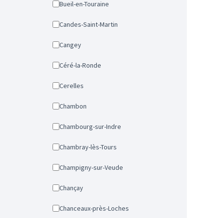
Bueil-en-Touraine
Candes-Saint-Martin
Cangey
Céré-la-Ronde
Cerelles
Chambon
Chambourg-sur-Indre
Chambray-lès-Tours
Champigny-sur-Veude
Chançay
Chanceaux-près-Loches