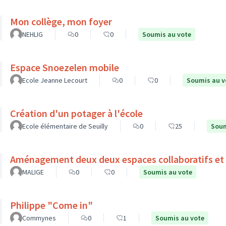
Mon collège, mon foyer
NEHLIG
0
0
Soumis au vote
Espace Snoezelen mobile
Ecole Jeanne Lecourt
0
0
Soumis au v
Création d'un potager à l'école
Ecole élémentaire de Seuilly
0
25
Soum
Aménagement deux deux espaces collaboratifs et 
MALIGE
0
0
Soumis au vote
Philippe "Come in"
Commynes
0
1
Soumis au vote