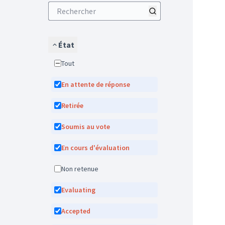
État
Tout
En attente de réponse
Retirée
Soumis au vote
En cours d'évaluation
Non retenue
Evaluating
Accepted