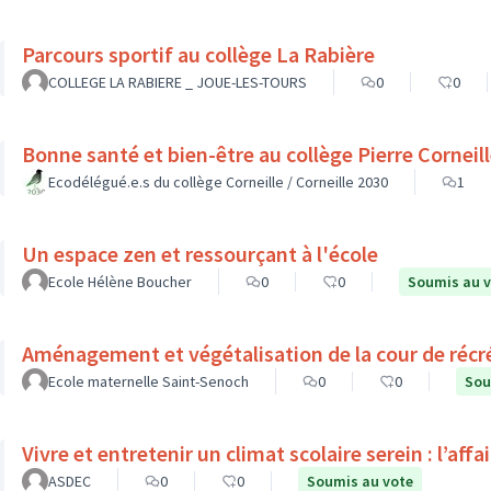
Parcours sportif au collège La Rabière
COLLEGE LA RABIERE _ JOUE-LES-TOURS
0
0
Bonne santé et bien-être au collège Pierre Cornei
Ecodélégué.e.s du collège Corneille / Corneille 2030
1
Un espace zen et ressourçant à l'école
Ecole Hélène Boucher
0
0
Soumis au 
Aménagement et végétalisation de la cour de récr
Ecole maternelle Saint-Senoch
0
0
Sou
Vivre et entretenir un climat scolaire serein : l’affa
ASDEC
0
0
Soumis au vote