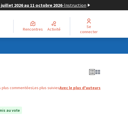
juillet 2026 au 11 octobre 2026
-
Instruction
Se
Rencontres
Activité
connecter
s plus commentées
Les plus suivies
Avec le plus d'auteurs
is au vote