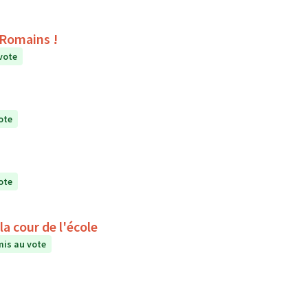
s Romains !
vote
ote
ote
a cour de l'école
is au vote