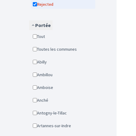
Rejected
Portée
Tout
Toutes les communes
Abilly
Ambillou
Amboise
Anché
Antogny-le-Tillac
Artannes-sur-Indre