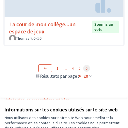
La cour de mon collège...un
Soumis au
vote
espace de jeux
Thomas
0
0
1
…
4
5
6
Résultats par page :
20
Voir toutes les propositions retirées
Informations sur les cookies utilisés sur le site web
Nous utilisons des cookies sur notre site Web pour améliorer la
Conditions d'utilisation
performance et les contenus du site. Les cookies nous permettent
Paramètres des cookies