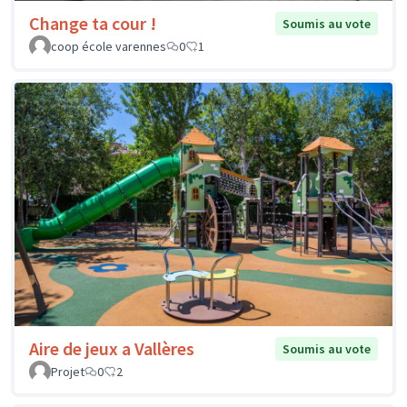
Change ta cour !
Soumis au vote
coop école varennes
0
1
Aire de jeux a Vallères
Soumis au vote
Projet
0
2