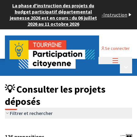
La phase d'instruction des projets du
budget participatif départemental
-
Instruction
jeunesse 2026 est en cours : du 06 juillet
2026 au 11 octobre 2026
Se connecter
Menu princi
Budget Participatif JEUNESSE 2024
/
Menu p
💡 Consulter les projets déposés
💡 Consulter les projets
déposés
Filtrer et rechercher
136 propositions