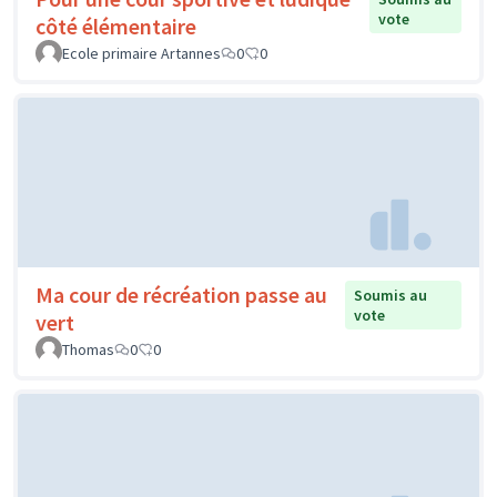
vote
côté élémentaire
Ecole primaire Artannes
0
0
Ma cour de récréation passe au
Soumis au
vote
vert
Thomas
0
0