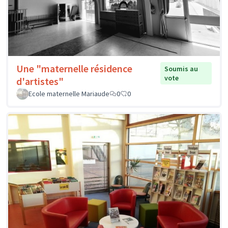
Une "maternelle résidence
Soumis au
vote
d'artistes"
Ecole maternelle Mariaude
0
0