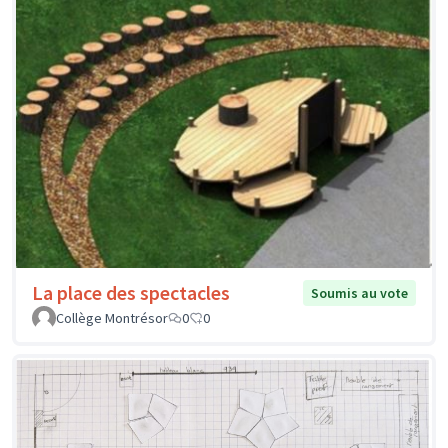
La place des spectacles
Soumis au vote
Collège Montrésor
0
0