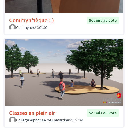
Commyn'tèque :-)
Soumis au vote
Commynes
0
0
Classes en plein air
Soumis au vote
Collège Alphonse de Lamartine
1
34