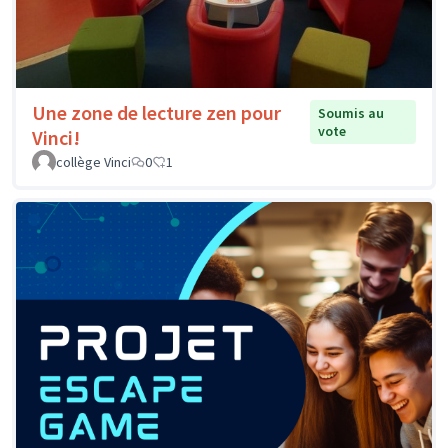
Une zone de lecture zen pour
Soumis au
vote
Vinci!
collège Vinci
0
1