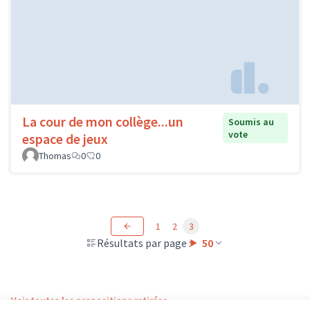
La cour de mon collège...un
Soumis au
vote
espace de jeux
Thomas
0
0
1
2
3
Résultats par page :
50
Voir toutes les propositions retirées