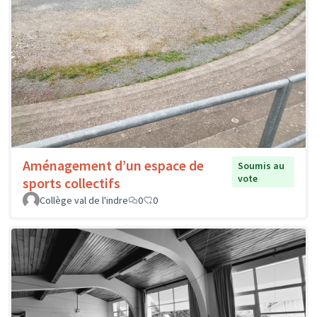
Aménagement d’un espace de
Soumis au
vote
sports collectifs
Collège val de l'indre
0
0