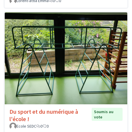
Lorent-attia Emma
0
0
Du sport et du numérique à
Soumis au
vote
l'école !
Ecole SEDC
0
0