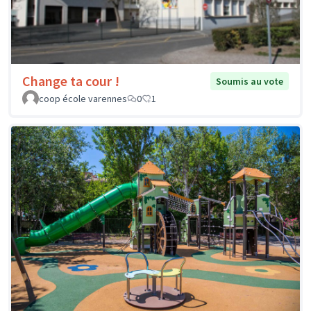
Change ta cour !
Soumis au vote
coop école varennes
0
1