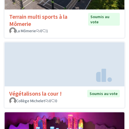
Terrain multi sports à la
Soumis au
vote
Mômerie
La Mômerie
0
1
Végétalisons la cour !
Soumis au vote
Collège Michelet
0
0