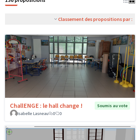
Classement des propositions par :
ChallENGE : le hall change !
Soumis au vote
Isabelle Lasneau
0
0