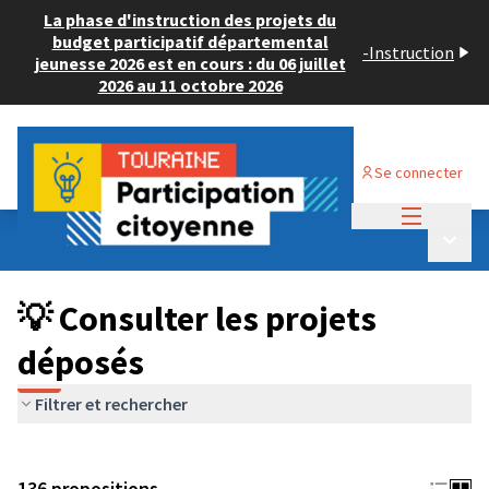
La phase d'instruction des projets du
budget participatif départemental
-
Instruction
jeunesse 2026 est en cours : du 06 juillet
2026 au 11 octobre 2026
Se connecter
Menu princi
Budget Participatif JEUNESSE 2024
/
Menu p
💡 Consulter les projets déposés
💡 Consulter les projets
déposés
Filtrer et rechercher
136 propositions