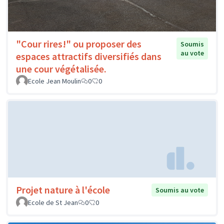
"Cour rires!" ou proposer des
Soumis
au vote
espaces attractifs diversifiés dans
une cour végétalisée.
Ecole Jean Moulin
0
0
Projet nature à l'école
Soumis au vote
Ecole de St Jean
0
0