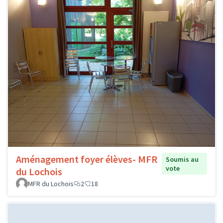
Aménagement foyer élèves- MFR
Soumis au
vote
du Lochois
MFR du Lochois
2
18